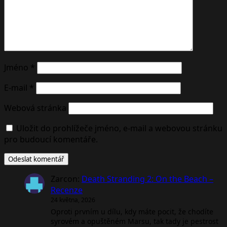
Jméno
*
E-mail
*
Webová stránka
Uložit do prohlížeče jméno, e-mail a webovou stránku
pro budoucí komentáře.
Zarcon
:
Death Stranding 2: On the Beach –
Recenze
24 května, 2026
Oproti prvním u dílu, kdy máte pocit, že chodíte
syrovém a opuštěném Marsu, tak tady je pestrost