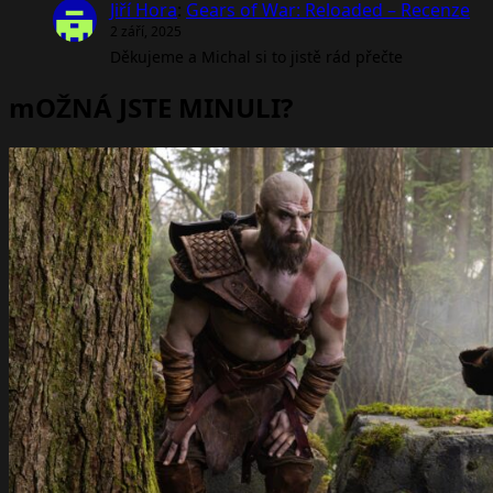
Jiří Hora
:
Gears of War: Reloaded – Recenze
2 září, 2025
Děkujeme a Michal si to jistě rád přečte
mOŽNÁ JSTE MINULI?