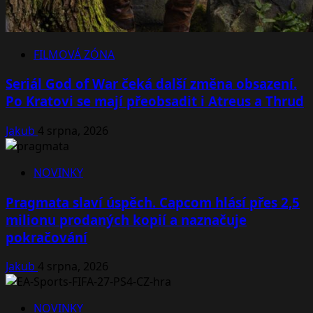
FILMOVÁ ZÓNA
Seriál God of War čeká další změna obsazení.
Po Kratovi se mají přeobsadit i Atreus a Thrud
Jakub
4 srpna, 2026
NOVINKY
Pragmata slaví úspěch. Capcom hlásí přes 2,5
milionu prodaných kopií a naznačuje
pokračování
Jakub
4 srpna, 2026
NOVINKY