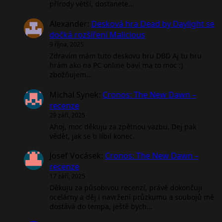
přírody větší, dostanete…
Alexander
:
Desková hra Dead by Daylight se
dočká rozšíření Malicious
9 října, 2025
Zdravím mám tuto deskovu hru DBD Aj tu hru
hrám ako na PC online baví ma to moc :)
zbožňujem…
Michal Synek
:
Cronos: The New Dawn –
recenze
29 září, 2025
Ahoj, moc děkuju za zpětnou vazbu. Dej pak
vědět, jak se ti líbil konec.
Josef Vocásek
:
Cronos: The New Dawn –
recenze
17 září, 2025
Děkuju za působivou recenzí, právě dokončuji
ocelárny a děj i navržení průzkumu a soubojů mě
dostává do tempa, ještě bych…