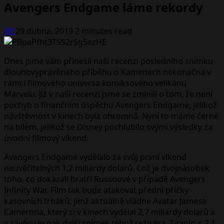
Avengers Endgame láme rekordy
Jiří
29 dubna, 2019
2 minutes read
Dnes jsme vám přinesli naší recenzi posledního snímku
dlouhovyprávěného příběhu o Kamenech nekonečna v
rámci filmového universa komiksového velikánu
Marvelu. Již v naší recenzi jsme se zmínili o tom, že není
pochyb o finančním úspěchu Avengers Endgame, jelikož
návštěvnost v kinech byla ohromná. Nyní to máme černé
na bílém, jelikož se Disney pochlubilo svými výsledky za
úvodní filmový víkend.
Avengers Endgame vydělalo za svůj první víkend
neuvěřitelných 1,2 miliardy dolarů. Což je dvojnásobek
toho, co dokázali bratři Russoové v případě Avengers
Infinity War. Film tak bude atakovat přední příčky
kasovních trháků, jímž aktuálně vládne Avatar Jamese
Camerona, který si v kinech vydělal 2,7 miliardy dolarů a
v závěsu je pak další snímek téhož režiséra, Titanic, s 2,1