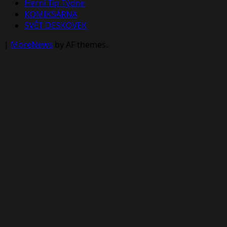
Herní Tip Týdne
KOMIKSÁRNA
SVĚT DESKOVEK
|
MoreNews
by AF themes.