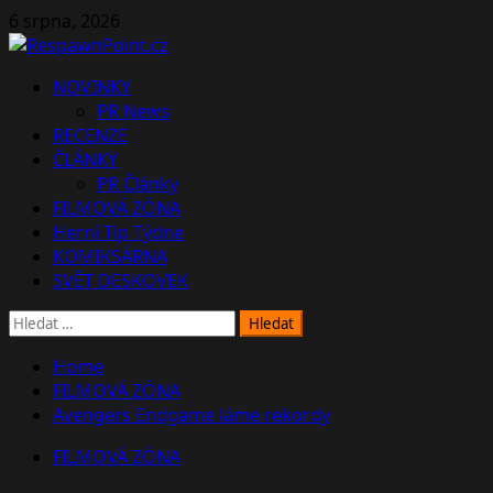
Skip
6 srpna, 2026
to
content
Primary
NOVINKY
Menu
PR News
RECENZE
ČLÁNKY
PR Články
FILMOVÁ ZÓNA
Herní Tip Týdne
KOMIKSÁRNA
SVĚT DESKOVEK
Vyhledávání
Home
FILMOVÁ ZÓNA
Avengers Endgame láme rekordy
FILMOVÁ ZÓNA