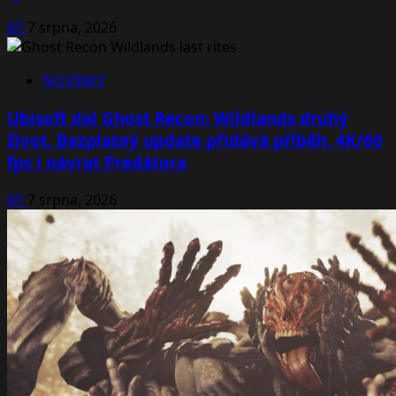
Jiří
7 srpna, 2026
NOVINKY
Ubisoft dal Ghost Recon: Wildlands druhý
život. Bezplatný update přidává příběh, 4K/60
fps i návrat Predátora
Jiří
7 srpna, 2026