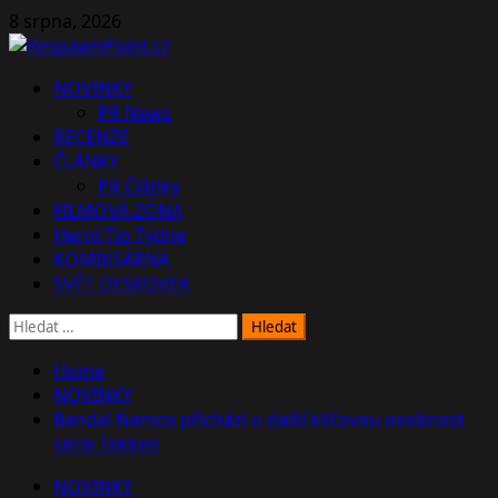
Skip
8 srpna, 2026
to
content
Primary
NOVINKY
Menu
PR News
RECENZE
ČLÁNKY
PR Články
FILMOVÁ ZÓNA
Herní Tip Týdne
KOMIKSÁRNA
SVĚT DESKOVEK
Vyhledávání
Home
NOVINKY
Bandai Namco přichází o další klíčovou osobnost
série Tekken
NOVINKY