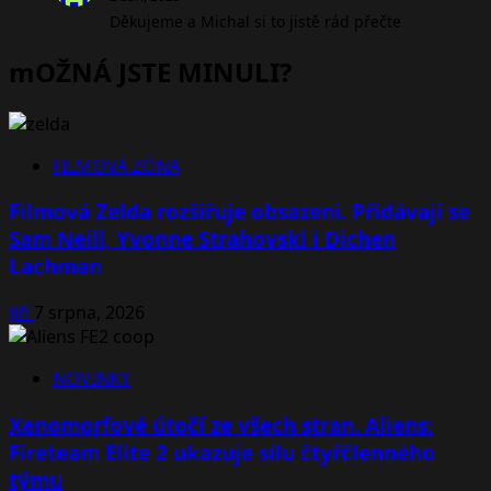
Děkujeme a Michal si to jistě rád přečte
mOŽNÁ JSTE MINULI?
FILMOVÁ ZÓNA
Filmová Zelda rozšiřuje obsazení. Přidávají se
Sam Neill, Yvonne Strahovski i Dichen
Lachman
Jiří
7 srpna, 2026
NOVINKY
Xenomorfové útočí ze všech stran. Aliens:
Fireteam Elite 2 ukazuje sílu čtyřčlenného
týmu