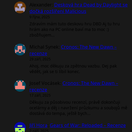
Alexander
:
Desková hra Dead by Daylight se
dočká rozšíření Malicious
9 října, 2025
Zdravím mám tuto deskovu hru DBD Aj tu hru
hrám ako na PC online baví ma to moc :)
zbožňujem…
Michal Synek
:
Cronos: The New Dawn –
recenze
29 září, 2025
Ahoj, moc děkuju za zpětnou vazbu. Dej pak
vědět, jak se ti líbil konec.
Josef Vocásek
:
Cronos: The New Dawn –
recenze
17 září, 2025
Děkuju za působivou recenzí, právě dokončuji
ocelárny a děj i navržení průzkumu a soubojů mě
dostává do tempa, ještě bych…
Jiří Hora
:
Gears of War: Reloaded – Recenze
2 září, 2025