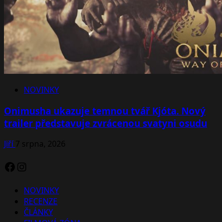
NOVINKY
Onimusha ukazuje temnou tvář Kjóta. Nový
trailer představuje zvrácenou svatyni osudu
Jiří
7 srpna, 2026
Facebook
Instagram
NOVINKY
RECENZE
ČLÁNKY