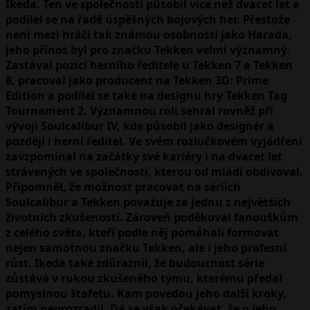
Ikeda. Ten ve společnosti působil více než dvacet let a
podílel se na řadě úspěšných bojových her. Přestože
není mezi hráči tak známou osobností jako Harada,
jeho přínos byl pro značku Tekken velmi významný.
Zastával pozici herního ředitele u Tekken 7 a Tekken
8, pracoval jako producent na Tekken 3D: Prime
Edition a podílel se také na designu hry Tekken Tag
Tournament 2. Významnou roli sehrál rovněž při
vývoji Soulcalibur IV, kde působil jako designér a
později i herní ředitel. Ve svém rozlučkovém vyjádření
zavzpomínal na začátky své kariéry i na dvacet let
strávených ve společnosti, kterou od mládí obdivoval.
Připomněl, že možnost pracovat na sériích
Soulcalibur a Tekken považuje za jednu z největších
životních zkušeností. Zároveň poděkoval fanouškům
z celého světa, kteří podle něj pomáhali formovat
nejen samotnou značku Tekken, ale i jeho profesní
růst. Ikeda také zdůraznil, že budoucnost série
zůstává v rukou zkušeného týmu, kterému předal
pomyslnou štafetu. Kam povedou jeho další kroky,
zatím neprozradil. Dá se však očekávat, že o jeho