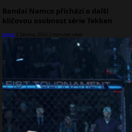
Bandai Namco přichází o další
klíčovou osobnost série Tekken
Jakub
2 června, 2026
2 minutes read