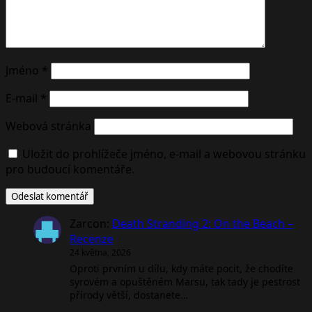
Jméno
*
E-mail
*
Webová stránka
Uložit do prohlížeče jméno, e-mail a webovou stránku
pro budoucí komentáře.
Zarcon
:
Death Stranding 2: On the Beach –
Recenze
24 května, 2026
Oproti prvním u dílu, kdy máte pocit, že chodíte
syrovém a opuštěném Marsu, tak tady je pestrost
přírody větší, dostanete…