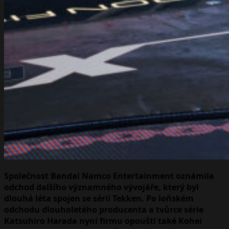
Společnost Bandai Namco Entertainment oznámila
odchod dalšího významného vývojáře, který byl
dlouhá léta spojen se sérií Tekken. Po loňském
odchodu dlouholetého producenta a tvůrce série
Katsuhiro Harada nyní firmu opouští také Kohei