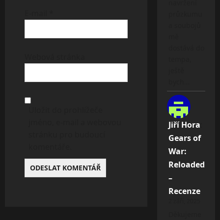
navržení
E-mail
*
průzkumu
a soubojů
mě
dostává do
Webová stránka
tempa,
ještě
bych…
Uložit do prohlížeče
jméno, e-mail a webovou
Jiří Hora
:
stránku pro budoucí
Gears of
komentáře.
War:
Reloaded
–
Recenze
2 září, 2025
Děkujeme