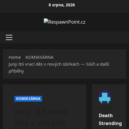
Skip
6 srpna, 2026
to
content
Primary
Menu
Home
KOMIKSÁRNA
Junji Itó vrací děs v nových sbírkách — Sóiči a další
příběhy
KOMIKSÁRNA
Zarcon
:
Junji Itó vrací
Death
děs v nových
Stranding