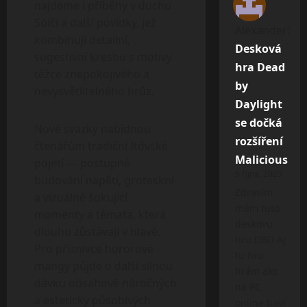
najdeme i příběhy v duchu
Sóiči a další povídky, jež
Alexander
:
kombinují detailní,
Desková
sugestivní kresbu s motivy
hra Dead
těžce znepokojivého a
by
nevysvětlitelného hrůz.
Daylight
se dočká
Nové svazky nabídnou
rozšíření
čtenářům tradiční Itóvské
Malicious
pojetí — postupné
9 října, 2025
budování napětí, groteskní
Zdravím
a vizuálně šokující
mám tuto
momenty a témata, která
deskovu
dlouho zůstávají v hlavě.
hru DBD Aj
Pro příznivce hororové
tu hru
mangy půjde o další silnou
hrám ako
dávku obsahově náročných
na PC
a esteticky působivých
online baví