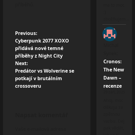
příběhů.
ma to moc
:)
zbožňujem…
P
Previous:
Cyberpunk 2077 XOXO
o
Michal
přidává nové temné
s
Synek
:
příběhy z Night City
Cronos:
t
Next:
The New
Predátor vs Wolverine se
n
Dawn –
potkají v brutálním
a
crossoveru
recenze
v
29 září, 2025
Ahoj, moc
i
děkuju za
g
Napsat komentář
zpětnou
vazbu. Dej
a
pak vědět,
Vaše e-mailová adresa
t
jak se ti