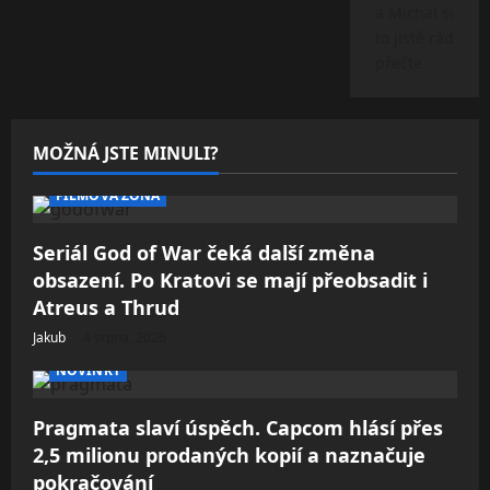
a Michal si
to jistě rád
přečte
MOŽNÁ JSTE MINULI?
FILMOVÁ ZÓNA
Seriál God of War čeká další změna
obsazení. Po Kratovi se mají přeobsadit i
Atreus a Thrud
Jakub
4 srpna, 2026
NOVINKY
Pragmata slaví úspěch. Capcom hlásí přes
2,5 milionu prodaných kopií a naznačuje
pokračování