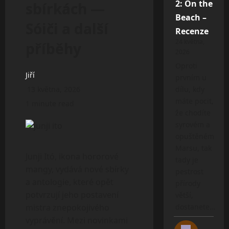
2: On the
sbírkách —
Beach –
Sóiči a další
Recenze
24 května,
příběhy
2026
Oproti
Jiří
prvním u
13 května, 2026
dílu, kdy
máte pocit,
1 minute read
že chodíte
syrovém a
opuštěném
Marsu, tak
Junji Itó, ikona hororové
tady je
mangy, vydává nové sbírky
pestrost
a antologie, které opět
přírody
potvrzují jeho postavení
větší,
mistra znepokojivého
dostanete…
vyprávění. Mezi novinkami