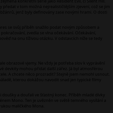
éna konkrétní série jako Resident Evil, či Silent Hill.
y předat v tom možná nejrealističtějším zjevení, což se jim
ubžánrů, jenž byly definovány zase novými hrami. O dosti
tmares se svůj příběh snažilo podat novým způsobem a
 pokračování, zvedla se vlna očekávání. Očekávání,
pověď na onu tíživou otázku. V odstavcích níže se tedy
ale obrazové vjemy. Ne vždy je potřeba slov k vyprávění
vé devkity mohou přidat další zářez. Já byl atmosférou
ele. A chcete něco prozradit? Stejně jsem nemohl usnout.
 náladě, kterou dokážou navodit snad jen typické filmy
nými doušky a doufali ve šťastný konec. Příběh mladé dívky
jménem Mono. Ten je uvězněn ve světě temného vysílání a
a rukou maličkého Mona.