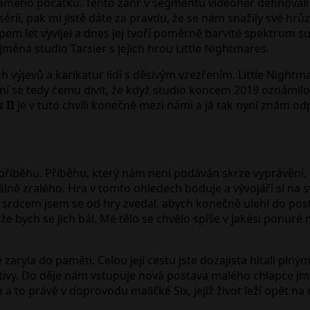
ého počátku. Tento žánr v segmentu videoher definovali zejm
érií, pak mi jistě dáte za pravdu, že se nám snažily své hrůz
em let vyvíjel a dnes jej tvoří poměrně barvité spektrum s
jména studio Tarsier s jejich hrou Little Nightmares.
h výjevů a karikatur lidí s děsivým vzezřením. Little Nigh
ní se tedy čemu divit, že když studio koncem 2019 oznámilo
s II
je v tuto chvíli konečně mezi námi a já tak nyní znám od
příběhu. Příběhu, který nám není podáván skrze vyprávění, 
lně zralého. Hra v tomto ohledech boduje a vývojáři si na s
srdcem jsem se od hry zvedal, abych konečně ulehl do post
že bych se jich bál. Mé tělo se chvělo spíše v jakési ponuré
tě zaryla do paměti. Celou její cestu jste dozajista hltali pl
pektivy. Do děje nám vstupuje nová postava malého chlapce 
a to právě v doprovodu maličké Six, jejíž život leží opět n