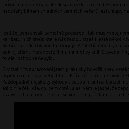
jedinečná a vždy náležitě děsivá a skličující. To by sam
nadsázky během chladných temných večerů ježí chlupy na 
Jestliže jsem chválil samotné prostředí, tak musím stejn
karikaturních stvůr, které nás budou strašit ještě několik 
Ke hře to sedí a hlavně to funguje. Ať ale během hry naraz
pak k jistému neřádovi z filmu na motivy knih Stevena Kinga
to ale rozhodně nebylo.
O vizuálním zpracování jsem prakticky hovořil hned v něko
aspektu recenzovaného titulu. Přičemž je třeba zmínit, že 
Každopádně nějaké ty výhody s sebou hraní na konzoli nové
asi o hře řekl vše, co jsem chtěl, a asi vám je jasné, že z
v závislosti na tom, jak moc se věnujete průzkumu prostře