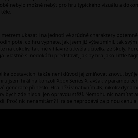
o o sobě nebylo možné nebýt pro hru typického vizuálu a do
těle.
ým metrem ukázat i na jednotlivé zrůdné charaktery potemně
hodin poté, co hru vypnete. Jak jsem již výše zmínil, tak svý
íte na cokoliv, tak mě v hlavně utkvěla učitelka ze školy. 
. Vlastně si nedokážu představit, jak by hra jako Little Nigh
lika odstavcích, takže není důvod jej zmiňovat znovu, byť 
hru jsem hrál na konzoli Xbox Series X, avšak v parametrech
 generace přineslo. Hra běží v nativním 4K, nikoliv dynamic
ápory bych zde hledal jen opravdu stěží. Nemohu nic namítat 
dí. Proč nic nenamítám? Hra se neprodává za plnou cenu a zá