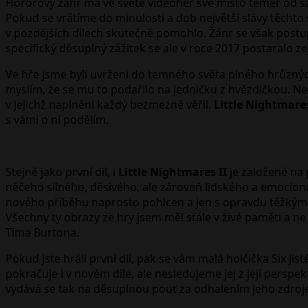
Hororový žánr má ve světe videoher své místo téměř od sam
Pokud se vrátíme do minulosti a dob největší slávy těchto s
v pozdějších dílech skutečně pomohlo. Žánr se však postup
specifický děsuplný zážitek se ale v roce 2017 postaralo ze
Ve hře jsme byli uvrženi do temného světa plného hrůznýc
myslím, že se mu to podařilo na jedničku z hvězdičkou. Ne
v jejichž naplnění každý bezmezně věřil.
Little Nightmare
s vámi o ní podělím.
Stejně jako první díl, i
Little Nightmares II
je založené na 
něčeho silného, děsivého, ale zároveň lidského a emocioná
nového příběhu naprosto pohlcen a jen s opravdu těžkým 
Všechny ty obrazy ze hry jsem měl stále v živé paměti a ne 
Tima Burtona.
Pokud jste hráli první díl, pak se vám malá holčička Six jis
pokračuje i v novém díle, ale nesledujeme jej z její pers
vydává se tak na děsuplnou pouť za odhalením jeho zdroje 