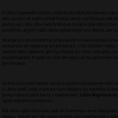
V rámci vyprávění nechci zabíhat do nějakých detailů a pr
dílu vychází ze svého předchůdce, ale je rozšířena o něko
pomocnici. Aby oba malý hrdinové dosáhli zdárného konce, m
prostředí, abyste našli cestu vpřed nejen pro Mona, ale i 
Interakce s prostředím je překvapivě na velmi vysoké úrov
dostanete do nějaké té skryté lokace, v níž můžete nalézt
malých dětí v jakémsi glitchy. Pokud do stínu vstoupíte, p
neodemykáte. Pravda se vám ale vyjeví až na samotném konc
Jen hledejte.
Ve hře se kromě řešení různých puzzlů dostaneme také do s
tu akci, stačí, když máte po ruce nějakou tu sekerku, či k
prvky samozřejmě berte s nadhledem.
Little Nightmares 
spíše menším osvěžením.
Má slova výše dokonale sedí do kontextu s level designem,
dejavu. Temný les, tak náhle střídají ulice pokřiveného mě