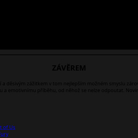
ZÁVĚREM
í a děsivým zážitkem v tom nejlepším možném smyslu zárov
 a emotivnímu příběhu, od něhož se nelze odpoutat. Novin
st of Us
Fury