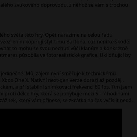
konalého zvukového doprovodu, z něhož se vám s trochou
lého světa této hry. Opět narazíme na celou řadu
m vzezřením kopírují styl Timu Burtona, což není ke škodě.
Porovnat to mohu se svou nechutí vůči klanům a konkrétně
tmares působila ve fotorealistické grafice. Uklidňující by
je jedinečné. Můj zájem nyní směřuje k technickému
 Xbox One X. Nativní next-gen verze dorazí až později.
kém, a při stabilní snímkovací frekvenci 60 fps. Tím jsem
ani proti délce hry, která se pohybuje mezi 5 – 7 hodinami
žitek, který vám přinese, se zkrátka na čas vyčíslit nedá.