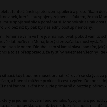
oplétat tento článek spletencem spoilerů a proto říkám dos
lik novinek, které jsou spojeny zejména s faktem, že má Mon
usí spojit své síly a pomáhat si. Mnohokrát se tak dostanet
pro Six, bez níž by pak byl následný postup nemožný.
ni. Téměř se vším ve hře jde manipulovat, pokud vám to scho
 nové kloboučky na Mona, který si ze začátku musí vystačit 
ropojí se s Monem. Dlouho jsem si lámal hlavu nad tím, jaký 
i a to za předpokladu, že ty stíny naleznete všechny. Jde 
ituací, kdy budeme muset prchat, zároveň se skrývat za pře
ladívko, a hned si můžete proklestit cestu vpřed. Dokonce do
II
není žádnou akční hrou, jde primárně o puzzle plošinovku
 který je jedním slovem fenomenální. Vývojáři si s jednotli
sta, pak chodby školy, do níž by nikdo z nás chodit nechtěl,