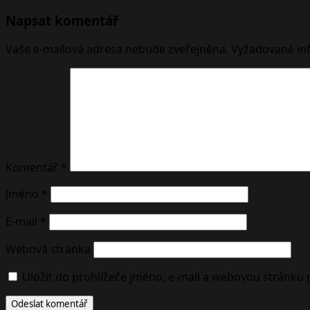
navigation
Napsat komentář
Vaše e-mailová adresa nebude zveřejněna.
Vyžadované in
Komentář
*
Jméno
*
E-mail
*
Webová stránka
Uložit do prohlížeče jméno, e-mail a webovou stránku