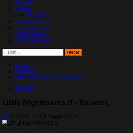
RECENZE
ČLÁNKY
PR Články
FILMOVÁ ZÓNA
Herní Tip Týdne
KOMIKSÁRNA
SVĚT DESKOVEK
Vyhledávání
Home
RECENZE
Little Nightmares II – Recenze
RECENZE
Little Nightmares II – Recenze
Jiří
12 února, 2021
8 minutes read