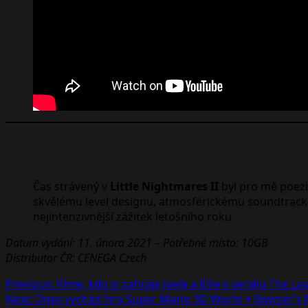
Čas strávený v
Little Nightmares II
byl pro mě poezi
skvělému level designu, atmosférickému soundtracku
nejintenzivnější zážitek letošního roku.
Datum vydání: 11. února 2021 – Potřebné místo: 10GB
Distributor ČR: CENEGA Czech
Post
Previous:
Víme, kdo si zahraje Joela a Ellie v seriálu The La
Next:
Dnes vychází hra Super Mario 3D World + Bowser’s 