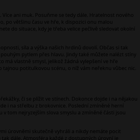
t. Více ani muk. Posuňme se tedy dále. Hratelnost nového
o, po většinu času ve hře, k dispozici onu malou
e do situace, kdy je třeba velice pečlivě sledovat okolní
pnosti, síla a výška našich hrdinů dovolí. Občas si tak
s pouhým pytlem přes hlavu. Jindy také můžete nalézt stíny
to má vlastně smysl, jelikož žádná vylepšení ve hře
o tajnou potitulkovou scénu, o níž vám neřeknu vůbec nic.
kážky, či se plížit ve stínech. Dokonce dojde i na nějakou
jde i na střelbu z brokovnice. Poslední zmíněné herní
 v tom nejryzejším slova smyslu a zmíněné části jsou
vými úrovněmi skutečně vyhráli a nikdy nemáte pocit
 a tak dále. Atmosféra každé z dostupných úrovní je