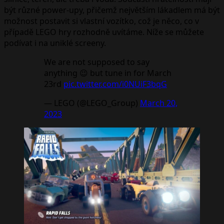
být různé power-upy, přičemž největším lákadlem má být
možnost postavit si vlastní vozítko, což je něco, co v
případě LEGO hry rozhodně uvítáme. Níže se můžete
podívat i na uniklé screeny.
We are not supposed to say
anything 😉 but tune in for March
23rd
pic.twitter.com/i0NUiF3bqG
— LEGO (@LEGO_Group)
March 20,
2023