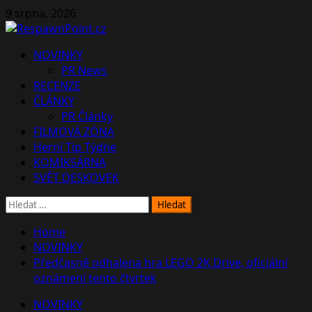
Skip
9 srpna, 2026
to
content
Primary
NOVINKY
Menu
PR News
RECENZE
ČLÁNKY
PR Články
FILMOVÁ ZÓNA
Herní Tip Týdne
KOMIKSÁRNA
SVĚT DESKOVEK
Vyhledávání
Home
NOVINKY
Předčasně odhalena hra LEGO 2K Drive, oficiální
oznámení tento čtvrtek
NOVINKY