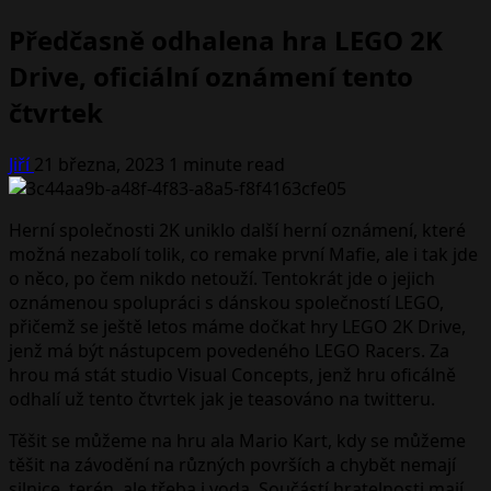
Předčasně odhalena hra LEGO 2K
Drive, oficiální oznámení tento
čtvrtek
Jiří
21 března, 2023
1 minute read
Herní společnosti 2K uniklo další herní oznámení, které
možná nezabolí tolik, co remake první Mafie, ale i tak jde
o něco, po čem nikdo netouží. Tentokrát jde o jejich
oznámenou spolupráci s dánskou společností LEGO,
přičemž se ještě letos máme dočkat hry LEGO 2K Drive,
jenž má být nástupcem povedeného LEGO Racers. Za
hrou má stát studio Visual Concepts, jenž hru oficálně
odhalí už tento čtvrtek jak je teasováno na twitteru.
Těšit se můžeme na hru ala Mario Kart, kdy se můžeme
těšit na závodění na různých površích a chybět nemají
silnice, terén, ale třeba i voda. Součástí hratelnosti mají