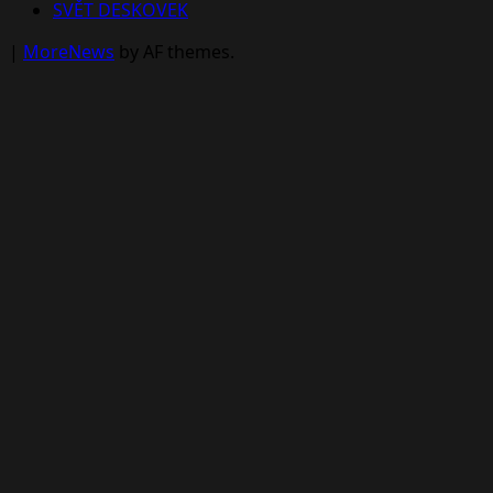
SVĚT DESKOVEK
|
MoreNews
by AF themes.