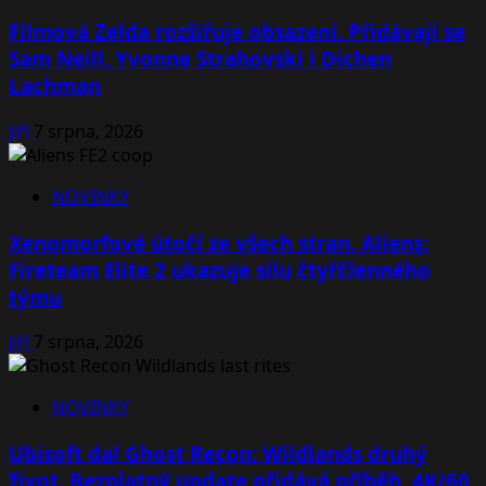
Filmová Zelda rozšiřuje obsazení. Přidávají se
Sam Neill, Yvonne Strahovski i Dichen
Lachman
Jiří
7 srpna, 2026
NOVINKY
Xenomorfové útočí ze všech stran. Aliens:
Fireteam Elite 2 ukazuje sílu čtyřčlenného
týmu
Jiří
7 srpna, 2026
NOVINKY
Ubisoft dal Ghost Recon: Wildlands druhý
život. Bezplatný update přidává příběh, 4K/60