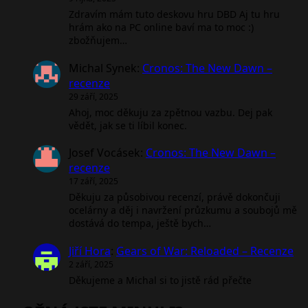
Zdravím mám tuto deskovu hru DBD Aj tu hru
hrám ako na PC online baví ma to moc :)
zbožňujem…
Michal Synek
:
Cronos: The New Dawn –
recenze
29 září, 2025
Ahoj, moc děkuju za zpětnou vazbu. Dej pak
vědět, jak se ti líbil konec.
Josef Vocásek
:
Cronos: The New Dawn –
recenze
17 září, 2025
Děkuju za působivou recenzí, právě dokončuji
ocelárny a děj i navržení průzkumu a soubojů mě
dostává do tempa, ještě bych…
Jiří Hora
:
Gears of War: Reloaded – Recenze
2 září, 2025
Děkujeme a Michal si to jistě rád přečte