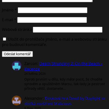
Jméno
*
E-mail
*
Webová stránka
Uložit do prohlížeče jméno, e-mail a webovou stránku
pro budoucí komentáře.
Zarcon
:
Death Stranding 2: On the Beach –
Recenze
24 května, 2026
Oproti prvním u dílu, kdy máte pocit, že chodíte
syrovém a opuštěném Marsu, tak tady je pestrost
přírody větší, dostanete…
Alexander
:
Desková hra Dead by Daylight se
dočká rozšíření Malicious
9 října, 2025