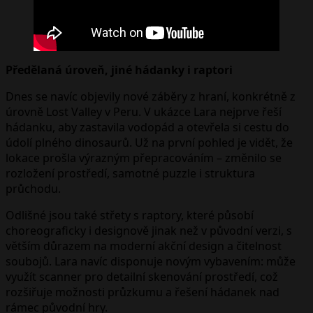
Předělaná úroveň, jiné hádanky i raptori
Dnes se navíc objevily nové záběry z hraní, konkrétně z
úrovně Lost Valley v Peru. V ukázce Lara nejprve řeší
hádanku, aby zastavila vodopád a otevřela si cestu do
údolí plného dinosaurů. Už na první pohled je vidět, že
lokace prošla výrazným přepracováním – změnilo se
rozložení prostředí, samotné puzzle i struktura
průchodu.
Odlišné jsou také střety s raptory, které působí
choreograficky i designově jinak než v původní verzi, s
větším důrazem na moderní akční design a čitelnost
soubojů. Lara navíc disponuje novým vybavením: může
využít scanner pro detailní skenování prostředí, což
rozšiřuje možnosti průzkumu a řešení hádanek nad
rámec původní hry.