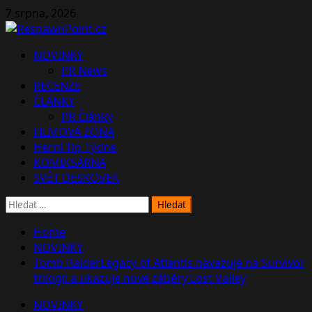
Skip
7 srpna, 2026
to
content
Primary
NOVINKY
Menu
PR News
RECENZE
ČLÁNKY
PR Články
FILMOVÁ ZÓNA
Herní Tip Týdne
KOMIKSÁRNA
SVĚT DESKOVEK
Vyhledávání
Home
NOVINKY
Tomb RaiderLegacy of Atlantis navazuje na Survivor
trilogii a ukazuje nové záběry Lost Valley
NOVINKY