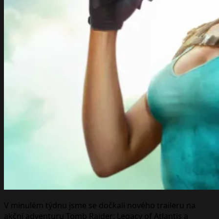
V minulém týdnu jsme se dočkali nového traileru na
akční adventuru Tomb Raider: Legacy of Atlantis a