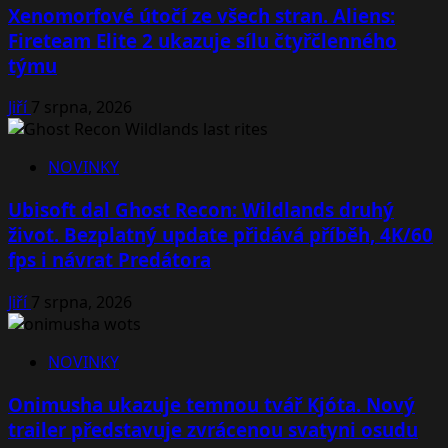
Xenomorfové útočí ze všech stran. Aliens:
Fireteam Elite 2 ukazuje sílu čtyřčlenného
týmu
Jiří
7 srpna, 2026
NOVINKY
Ubisoft dal Ghost Recon: Wildlands druhý
život. Bezplatný update přidává příběh, 4K/60
fps i návrat Predátora
Jiří
7 srpna, 2026
NOVINKY
Onimusha ukazuje temnou tvář Kjóta. Nový
trailer představuje zvrácenou svatyni osudu