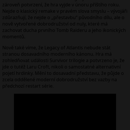
zároveň potvrzení, že hra vyjde v únoru příštího roku.
Nejde o klasický remake v pravém slova smyslu – vývojáři
zdůrazňují, že nejde o „přestavbu“ původního dílu, ale o
nově vytvořené dobrodružství od nuly, které má
zachovat ducha prvního Tomb Raideru a jeho ikonických
momentů.
Nově také víme, že Legacy of Atlantis nebude stát
stranou dosavadního moderního kánonu. Hra má
zohledňovat události Survivor trilogie a potvrzeno je, že
jde o tutéž Laru Croft, nikoli o samostatné alternativní
pojetí hrdinky. Mění to dosavadní představu, že půjde o
zcela oddělené moderní dobrodružství bez vazby na
předchozí restart série.