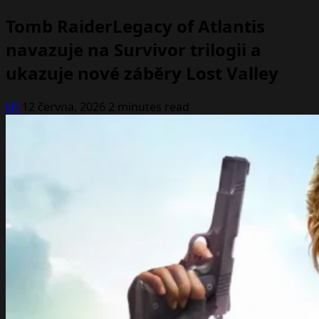
Tomb RaiderLegacy of Atlantis
navazuje na Survivor trilogii a
ukazuje nové záběry Lost Valley
Jiří
12 června, 2026
2 minutes read