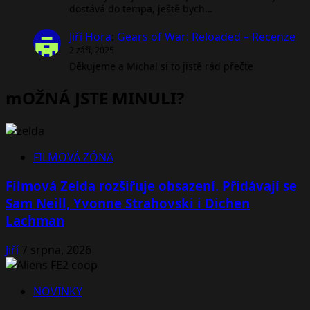
dostává do tempa, ještě bych…
Jiří Hora
:
Gears of War: Reloaded – Recenze
2 září, 2025
Děkujeme a Michal si to jistě rád přečte
mOŽNÁ JSTE MINULI?
FILMOVÁ ZÓNA
Filmová Zelda rozšiřuje obsazení. Přidávají se
Sam Neill, Yvonne Strahovski i Dichen
Lachman
Jiří
7 srpna, 2026
NOVINKY