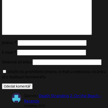
Jméno
*
E-mail
*
Webová stránka
Uložit do prohlížeče jméno, e-mail a webovou stránku
pro budoucí komentáře.
Zarcon
:
Death Stranding 2: On the Beach –
Recenze
24 května, 2026