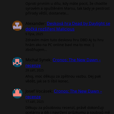
Oproti prvním u dílu, kdy máte pocit, že chodíte
syrovém a opuštěném Marsu, tak tady je pestrost
přírody větší, dostanete…
Alexander
:
Desková hra Dead by Daylight se
dočká rozšíření Malicious
9 října, 2025
Zdravím mám tuto deskovu hru DBD Aj tu hru
hrám ako na PC online baví ma to moc :)
zbožňujem…
Michal Synek
:
Cronos: The New Dawn –
recenze
29 září, 2025
Ahoj, moc děkuju za zpětnou vazbu. Dej pak
vědět, jak se ti líbil konec.
Josef Vocásek
:
Cronos: The New Dawn –
recenze
17 září, 2025
Děkuju za působivou recenzí, právě dokončuji
ocelárny a děj i navržení průzkumu a soubojů mě