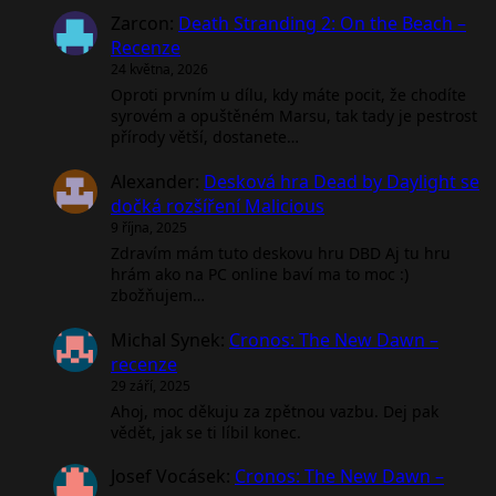
Zarcon
:
Death Stranding 2: On the Beach –
Recenze
24 května, 2026
Oproti prvním u dílu, kdy máte pocit, že chodíte
syrovém a opuštěném Marsu, tak tady je pestrost
přírody větší, dostanete…
Alexander
:
Desková hra Dead by Daylight se
dočká rozšíření Malicious
9 října, 2025
Zdravím mám tuto deskovu hru DBD Aj tu hru
hrám ako na PC online baví ma to moc :)
zbožňujem…
Michal Synek
:
Cronos: The New Dawn –
recenze
29 září, 2025
Ahoj, moc děkuju za zpětnou vazbu. Dej pak
vědět, jak se ti líbil konec.
Josef Vocásek
:
Cronos: The New Dawn –