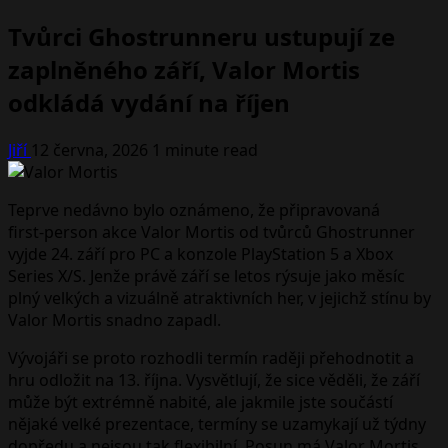
Tvůrci Ghostrunneru ustupují ze
zaplněného září, Valor Mortis
odkládá vydání na říjen
Jiří
12 června, 2026
1 minute read
Teprve nedávno bylo oznámeno, že připravovaná
first‑person akce Valor Mortis od tvůrců Ghostrunner
vyjde 24. září pro PC a konzole PlayStation 5 a Xbox
Series X/S. Jenže právě září se letos rýsuje jako měsíc
plný velkých a vizuálně atraktivních her, v jejichž stínu by
Valor Mortis snadno zapadl.
Vývojáři se proto rozhodli termín raději přehodnotit a
hru odložit na 13. října. Vysvětlují, že sice věděli, že září
může být extrémně nabité, ale jakmile jste součástí
nějaké velké prezentace, termíny se uzamykají už týdny
dopředu a nejsou tak flexibilní. Posun má Valor Mortis