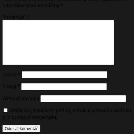
informace jsou označeny
*
Komentář
*
Jméno
*
E-mail
*
Webová stránka
Uložit do prohlížeče jméno, e-mail a webovou stránku
pro budoucí komentáře.