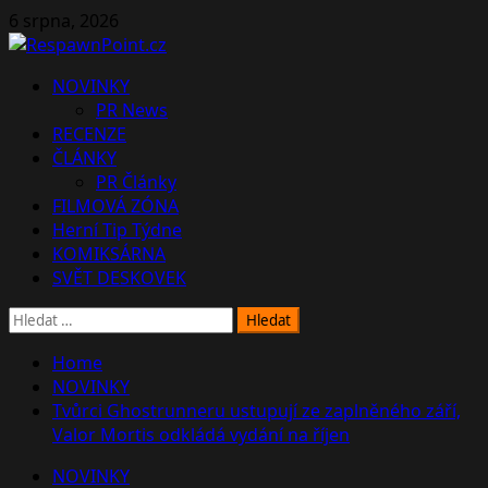
Skip
6 srpna, 2026
to
content
Primary
NOVINKY
Menu
PR News
RECENZE
ČLÁNKY
PR Články
FILMOVÁ ZÓNA
Herní Tip Týdne
KOMIKSÁRNA
SVĚT DESKOVEK
Vyhledávání
Home
NOVINKY
Tvůrci Ghostrunneru ustupují ze zaplněného září,
Valor Mortis odkládá vydání na říjen
NOVINKY