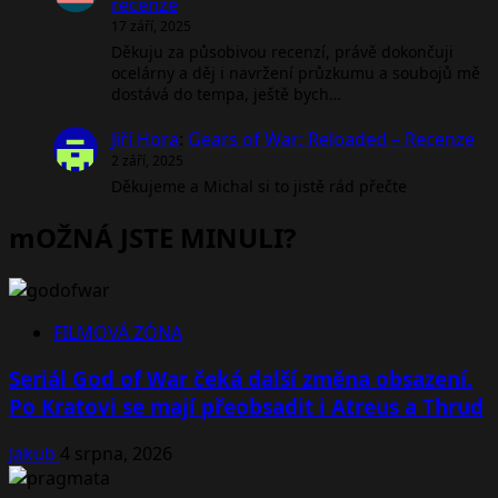
recenze
17 září, 2025
Děkuju za působivou recenzí, právě dokončuji
ocelárny a děj i navržení průzkumu a soubojů mě
dostává do tempa, ještě bych…
Jiří Hora
:
Gears of War: Reloaded – Recenze
2 září, 2025
Děkujeme a Michal si to jistě rád přečte
mOŽNÁ JSTE MINULI?
FILMOVÁ ZÓNA
Seriál God of War čeká další změna obsazení.
Po Kratovi se mají přeobsadit i Atreus a Thrud
Jakub
4 srpna, 2026