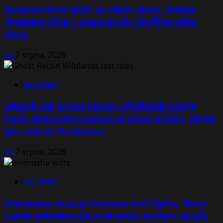
Xenomorfové útočí ze všech stran. Aliens:
Fireteam Elite 2 ukazuje sílu čtyřčlenného
týmu
Jiří
7 srpna, 2026
NOVINKY
Ubisoft dal Ghost Recon: Wildlands druhý
život. Bezplatný update přidává příběh, 4K/60
fps i návrat Predátora
Jiří
7 srpna, 2026
NOVINKY
Onimusha ukazuje temnou tvář Kjóta. Nový
trailer představuje zvrácenou svatyni osudu