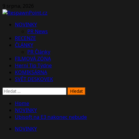
Skip
9 srpna, 2026
to
content
Primary
NOVINKY
Menu
PR News
RECENZE
ČLÁNKY
PR Články
FILMOVÁ ZÓNA
Herní Tip Týdne
KOMIKSÁRNA
SVĚT DESKOVEK
Vyhledávání
Home
NOVINKY
Ubisoft na E3 nakonec nebude
NOVINKY