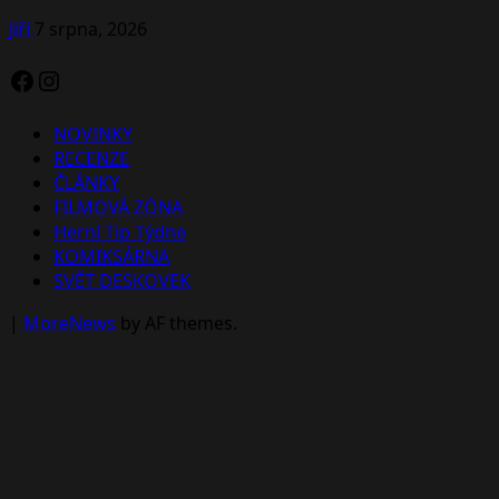
Jiří
7 srpna, 2026
Facebook
Instagram
NOVINKY
RECENZE
ČLÁNKY
FILMOVÁ ZÓNA
Herní Tip Týdne
KOMIKSÁRNA
SVĚT DESKOVEK
|
MoreNews
by AF themes.