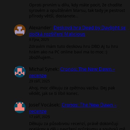
Oproti prvním u dílu, kdy máte pocit, že chodíte
syrovém a opuštěném Marsu, tak tady je pestrost
přírody větší, dostanete…
Alexander
:
Desková hra Dead by Daylight se
dočká rozšíření Malicious
9 října, 2025
Zdravím mám tuto deskovu hru DBD Aj tu hru
hrám ako na PC online baví ma to moc :)
zbožňujem…
Michal Synek
:
Cronos: The New Dawn –
recenze
29 září, 2025
Ahoj, moc děkuju za zpětnou vazbu. Dej pak
vědět, jak se ti líbil konec.
Josef Vocásek
:
Cronos: The New Dawn –
recenze
17 září, 2025
Děkuju za působivou recenzí, právě dokončuji
ocelárny a děj i navržení průzkumu a soubojů mě