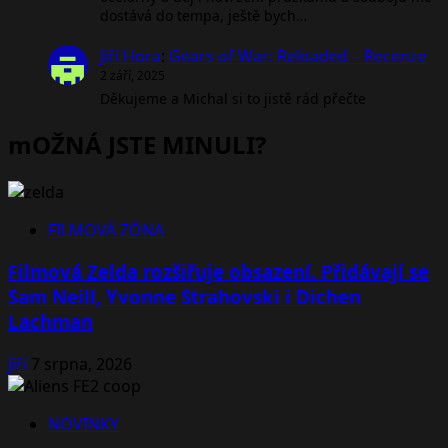
dostává do tempa, ještě bych…
Jiří Hora
:
Gears of War: Reloaded – Recenze
2 září, 2025
Děkujeme a Michal si to jistě rád přečte
mOŽNÁ JSTE MINULI?
FILMOVÁ ZÓNA
Filmová Zelda rozšiřuje obsazení. Přidávají se
Sam Neill, Yvonne Strahovski i Dichen
Lachman
Jiří
7 srpna, 2026
NOVINKY