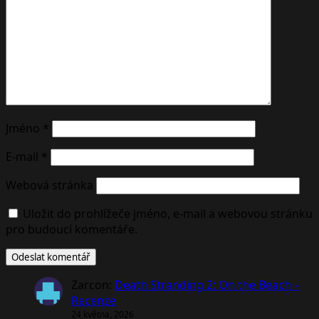
Jméno
*
E-mail
*
Webová stránka
Uložit do prohlížeče jméno, e-mail a webovou stránku
pro budoucí komentáře.
Zarcon
:
Death Stranding 2: On the Beach –
Recenze
24 května, 2026