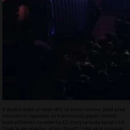
V dnešní době se nedá věřit už skoro ničemu. Ještě před
měsícem to vypadalo, že francouzský gigant Ubisoft
bude přítomen na veletrhu E3, který se bude konat v LA.
Opak je ale pravdou, včera Ubisoft z této akce vycouval.