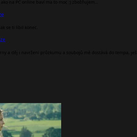
ako na PC online baví ma to moc :) zbožňujem…
ze
 se ti líbil konec.
nze
árny a děj i navržení průzkumu a soubojů mě dostává do tempa, je