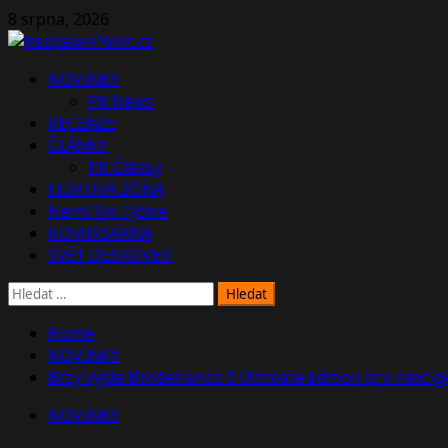
Skip
8 srpna, 2026
to
content
Primary
NOVINKY
Menu
PR News
RECENZE
ČLÁNKY
PR Články
FILMOVÁ ZÓNA
Herní Tip Týdne
KOMIKSÁRNA
SVĚT DESKOVEK
Vyhledávání
Home
NOVINKY
Brzy vyjde Borderlands 3 Ultimate Edition pro next 
NOVINKY