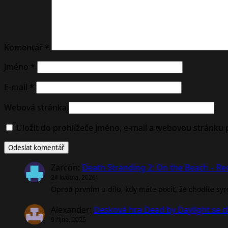
Komentář
*
Jméno
*
E-mail
*
Webová stránka
Uložit do prohlížeče jméno, e-mail a webovou stránku
Zarcon
:
Death Stranding 2: On the Beach – R
24 května, 2026
Oproti prvním u dílu, kdy máte pocit, že chodíte sy
Alexander
:
Desková hra Dead by Daylight se d
9 října, 2025