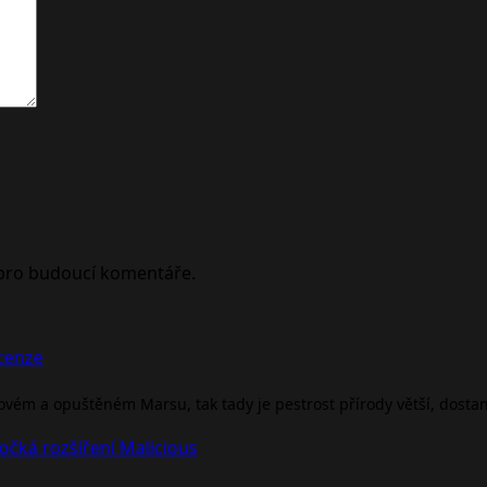
 pro budoucí komentáře.
ecenze
rovém a opuštěném Marsu, tak tady je pestrost přírody větší, dosta
očká rozšíření Malicious