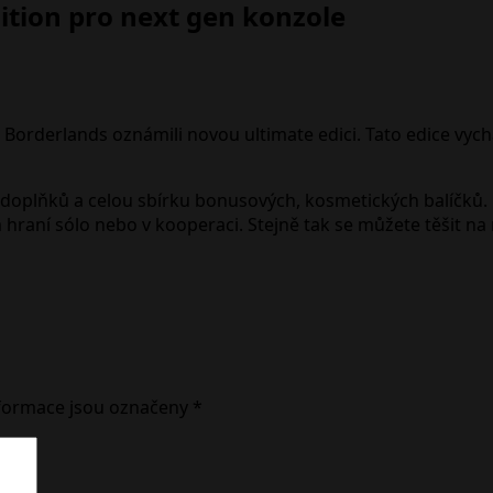
ition pro next gen konzole
Borderlands oznámili novou ultimate edici. Tato edice vycház
 doplňků a celou sbírku bonusových, kosmetických balíčků.
 hraní sólo nebo v kooperaci. Stejně tak se můžete těšit na 
formace jsou označeny
*