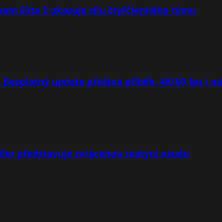
team Elite 2 ukazuje sílu čtyřčlenného týmu
. Bezplatný update přidává příběh, 4K/60 fps i n
iler představuje zvrácenou svatyni osudu