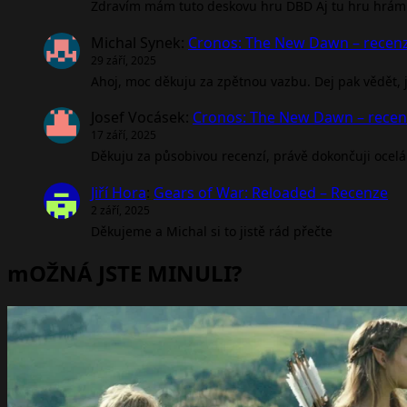
Zdravím mám tuto deskovu hru DBD Aj tu hru hrám 
Michal Synek
:
Cronos: The New Dawn – recen
29 září, 2025
Ahoj, moc děkuju za zpětnou vazbu. Dej pak vědět, jak
Josef Vocásek
:
Cronos: The New Dawn – rece
17 září, 2025
Děkuju za působivou recenzí, právě dokončuji ocel
Jiří Hora
:
Gears of War: Reloaded – Recenze
2 září, 2025
Děkujeme a Michal si to jistě rád přečte
mOŽNÁ JSTE MINULI?