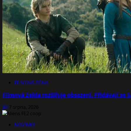
FILMOVÁ ZÓNA
Filmová Zelda rozšiřuje obsazení. Přidávají se
Jiří
7 srpna, 2026
NOVINKY