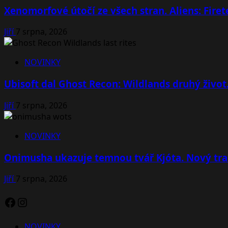
Xenomorfové útočí ze všech stran. Aliens: Fire
Jiří
7 srpna, 2026
NOVINKY
Ubisoft dal Ghost Recon: Wildlands druhý život
Jiří
7 srpna, 2026
NOVINKY
Onimusha ukazuje temnou tvář Kjóta. Nový tra
Jiří
7 srpna, 2026
Facebook
Instagram
NOVINKY