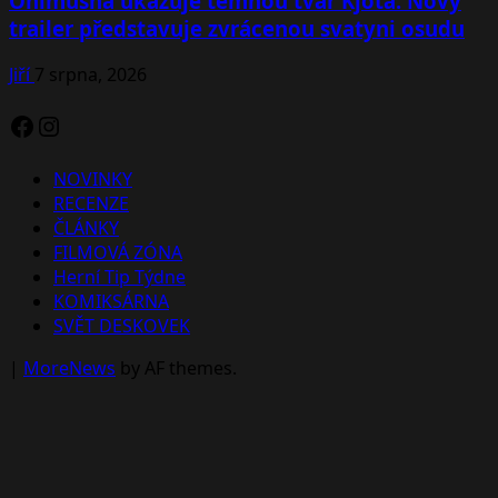
Onimusha ukazuje temnou tvář Kjóta. Nový
trailer představuje zvrácenou svatyni osudu
Jiří
7 srpna, 2026
Facebook
Instagram
NOVINKY
RECENZE
ČLÁNKY
FILMOVÁ ZÓNA
Herní Tip Týdne
KOMIKSÁRNA
SVĚT DESKOVEK
|
MoreNews
by AF themes.