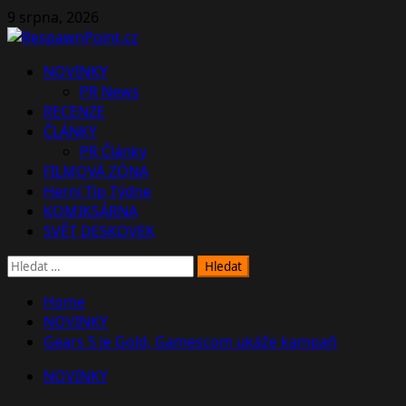
Skip
9 srpna, 2026
to
content
Primary
NOVINKY
Menu
PR News
RECENZE
ČLÁNKY
PR Články
FILMOVÁ ZÓNA
Herní Tip Týdne
KOMIKSÁRNA
SVĚT DESKOVEK
Vyhledávání
Home
NOVINKY
Gears 5 je Gold, Gamescom ukáže kampaň
NOVINKY