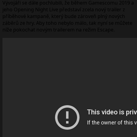
Vývojáři se dále pochlubili, že během Gamescomu 2019 a
jeho Opening Night Live představí zcela nový trailer z
příběhové kampaně, který bude zároveň plný nových
záběrů ze hry. Aby toho nebylo málo, tak nyní se můžete
níže pokochat novým trailerem na režim Escape.