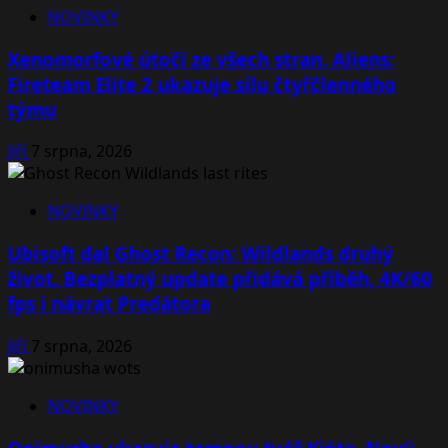
NOVINKY
Xenomorfové útočí ze všech stran. Aliens:
Fireteam Elite 2 ukazuje sílu čtyřčlenného
týmu
Jiří
7 srpna, 2026
NOVINKY
Ubisoft dal Ghost Recon: Wildlands druhý
život. Bezplatný update přidává příběh, 4K/60
fps i návrat Predátora
Jiří
7 srpna, 2026
NOVINKY