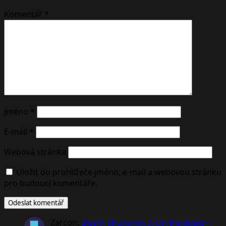
Komentář
*
Jméno
*
E-mail
*
Webová stránka
Uložit do prohlížeče jméno, e-mail a webovou stránku
pro budoucí komentáře.
Zarcon
:
Death Stranding 2: On the Beach –