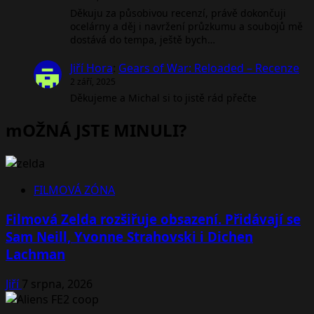
Děkuju za působivou recenzí, právě dokončuji
ocelárny a děj i navržení průzkumu a soubojů mě
dostává do tempa, ještě bych…
Jiří Hora
:
Gears of War: Reloaded – Recenze
2 září, 2025
Děkujeme a Michal si to jistě rád přečte
mOŽNÁ JSTE MINULI?
FILMOVÁ ZÓNA
Filmová Zelda rozšiřuje obsazení. Přidávají se
Sam Neill, Yvonne Strahovski i Dichen
Lachman
Jiří
7 srpna, 2026