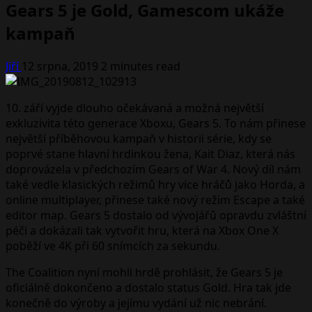
Gears 5 je Gold, Gamescom ukáže
kampaň
Jiří
12 srpna, 2019
2 minutes read
10. září vyjde dlouho očekávaná a možná největší
exkluzivita této generace Xboxu, Gears 5. To nám přinese
největší příběhovou kampaň v historii série, kdy se
poprvé stane hlavní hrdinkou žena, Kait Diaz, která nás
doprovázela v předchozím Gears of War 4. Nový díl nám
také vedle klasických režimů hry více hráčů jako Horda, a
online multiplayer, přinese také nový režim Escape a také
editor map. Gears 5 dostalo od vývojářů opravdu zvláštní
péči a dokázali tak vytvořit hru, která na Xbox One X
poběží ve 4K při 60 snímcích za sekundu.
The Coalition nyní mohli hrdě prohlásit, že Gears 5 je
oficiálně dokončeno a dostalo status Gold. Hra tak jde
konečně do výroby a jejímu vydání už nic nebrání.