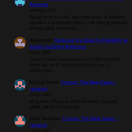
Recenze
24 května, 2026
Oproti prvním u dílu, kdy máte pocit, že chodíte
syrovém a opuštěném Marsu, tak tady je pestrost
přírody větší, dostanete…
Alexander
:
Desková hra Dead by Daylight se
dočká rozšíření Malicious
9 října, 2025
Zdravím mám tuto deskovu hru DBD Aj tu hru
hrám ako na PC online baví ma to moc :)
zbožňujem…
Michal Synek
:
Cronos: The New Dawn –
recenze
29 září, 2025
Ahoj, moc děkuju za zpětnou vazbu. Dej pak
vědět, jak se ti líbil konec.
Josef Vocásek
:
Cronos: The New Dawn –
recenze
17 září, 2025