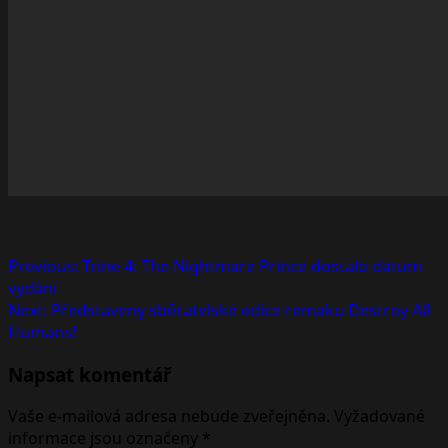
Post
Previous:
Trine 4: The Nightmare Prince dostalo datum
vydání
navigation
Next:
Představeny sběratelské edice remaku Destroy All
Humans!
Napsat komentář
Vaše e-mailová adresa nebude zveřejněna.
Vyžadované
informace jsou označeny
*