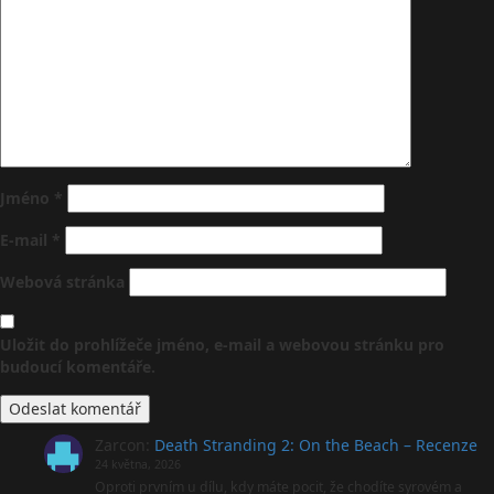
Jméno
*
E-mail
*
Webová stránka
Uložit do prohlížeče jméno, e-mail a webovou stránku pro
budoucí komentáře.
Zarcon
:
Death Stranding 2: On the Beach – Recenze
24 května, 2026
Oproti prvním u dílu, kdy máte pocit, že chodíte syrovém a