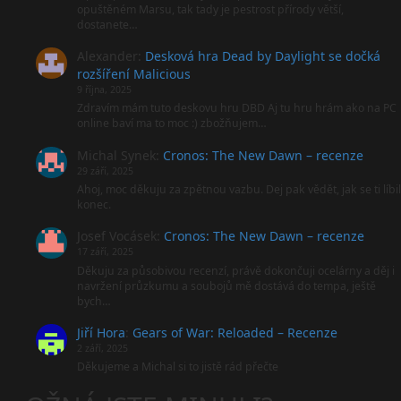
opuštěném Marsu, tak tady je pestrost přírody větší,
dostanete…
Alexander
:
Desková hra Dead by Daylight se dočká
rozšíření Malicious
9 října, 2025
Zdravím mám tuto deskovu hru DBD Aj tu hru hrám ako na PC
online baví ma to moc :) zbožňujem…
Michal Synek
:
Cronos: The New Dawn – recenze
29 září, 2025
Ahoj, moc děkuju za zpětnou vazbu. Dej pak vědět, jak se ti líbil
konec.
Josef Vocásek
:
Cronos: The New Dawn – recenze
17 září, 2025
Děkuju za působivou recenzí, právě dokončuji ocelárny a děj i
navržení průzkumu a soubojů mě dostává do tempa, ještě
bych…
Jiří Hora
:
Gears of War: Reloaded – Recenze
2 září, 2025
Děkujeme a Michal si to jistě rád přečte