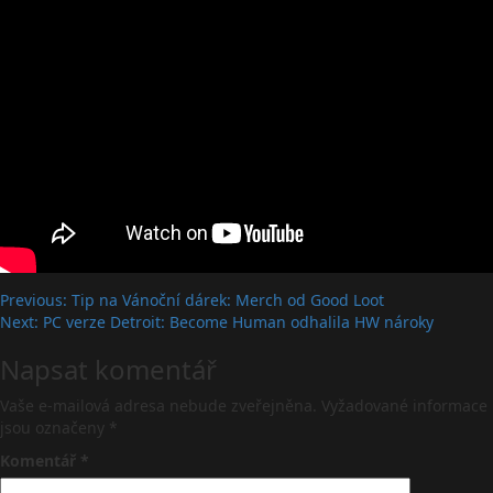
Post
Previous:
Tip na Vánoční dárek: Merch od Good Loot
Next:
PC verze Detroit: Become Human odhalila HW nároky
navigation
Napsat komentář
Vaše e-mailová adresa nebude zveřejněna.
Vyžadované informace
jsou označeny
*
Komentář
*