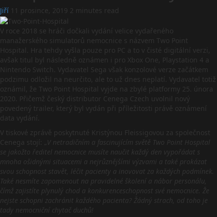
Jiří
11 prosince, 2019
2 minutes read
V roce 2018 se hráči dočkali vydání velice vydařeného
manažerského simulatorů nemocnice s názvem Two Point
Hospital. Hra tehdy vyšla pouze pro PC a to v čisté digitální verzi,
avšak titul byl následně oznámen i pro Xbox One, Playstation 4 a
Nintendo Switch. Vydavatel Sega však konzolové verze začátkem
podzimu odložil na neurčito, ale to už dnes neplatí. Vydavatel totiž
oznámil, že Two Point Hospital vyjde na zbylé platformy 25. února
2020. Přičemž český distributor Cenega Czech uvolnil nový
povedený trailer, který byl vydán při příležitosti právě oznámení
data vydání.
V tiskové zprávě poskytnuté Kristýnou Fleissigovou za společnost
Cenega stojí: „
V netradičním a fascinujícím světě Two Point Hospital
se jakožto ředitel nemocnice musíte naučit každý den vypořádat s
mnoha ošidnými situacemi a nejrůznějšími výzvami a také prokázat
svou schopnost stavět, léčit pacienty a inovovat za každých podmínek.
Také nesmíte zapomenout na pravidelné školení a nábor personálu,
čímž zajistíte plynulý chod a konkurenceschopnost své nemocnice. Že
nejste schopni zachránit každého pacienta? Žádný strach, od toho je
tady nemocniční chytač duchů!