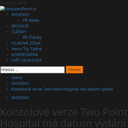
Skip
7 srpna, 2026
to
content
Primary
NOVINKY
Menu
PR News
RECENZE
ČLÁNKY
PR Články
FILMOVÁ ZÓNA
Herní Tip Týdne
KOMIKSÁRNA
SVĚT DESKOVEK
Vyhledávání
Home
NOVINKY
Konzolové verze Two Point Hospital má datum vydání
NOVINKY
Konzolové verze Two Point
Hospital má datum vydání