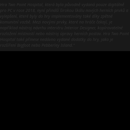
Hra Two Point Hospital, která byla původně vydaná pouze digitálně
pro PC v roce 2018, nyní přináší širokou škálu nových herních prvků a
vylepšení, které byly do hry implementovány také díky zpětné
komunitní vazbě. Mezi novými prvky, které na hráče čekají, je
například nástroj návrhu interiéru Interior Designer, kopírovatelné
rozložení místností nebo nástroj úpravy herních postav. Hra Two Point
Hospital také přinese nedávno vydané dodatky do hry, jako je
rozšíření Bigfoot nebo Pebberley Island.“