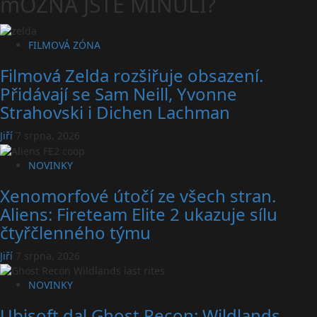
mOŽNÁ JSTE MINULI?
FILMOVÁ ZÓNA
Filmová Zelda rozšiřuje obsazení.
Přidávají se Sam Neill, Yvonne
Strahovski i Dichen Lachman
Jiří
7 srpna, 2026
NOVINKY
Xenomorfové útočí ze všech stran.
Aliens: Fireteam Elite 2 ukazuje sílu
čtyřčlenného týmu
Jiří
7 srpna, 2026
NOVINKY
Ubisoft dal Ghost Recon: Wildlands