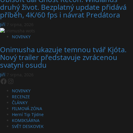
druhý život. Bezplatný update přidává
příběh, 4K/60 fps i návrat Predátora
Jiří
7 srpna, 2026
NOVINKY
Onimusha ukazuje temnou tvář Kjóta.
Nový trailer představuje zvrácenou
svatyni osudu
Jiří
7 srpna, 2026
Facebook
Instagram
NOVINKY
RECENZE
ČLÁNKY
FILMOVÁ ZÓNA
Herní Tip Týdne
KOMIKSÁRNA
SVĚT DESKOVEK