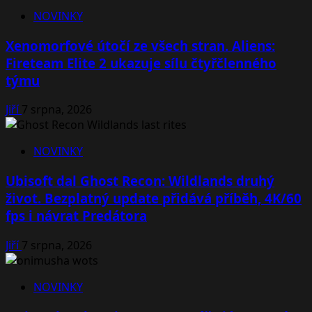
NOVINKY
Xenomorfové útočí ze všech stran. Aliens:
Fireteam Elite 2 ukazuje sílu čtyřčlenného
týmu
Jiří
7 srpna, 2026
NOVINKY
Ubisoft dal Ghost Recon: Wildlands druhý
život. Bezplatný update přidává příběh, 4K/60
fps i návrat Predátora
Jiří
7 srpna, 2026
NOVINKY