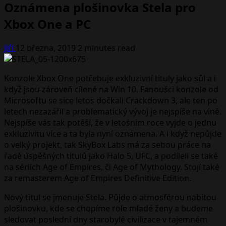
Oznámena plošinovka Stela pro
Xbox One a PC
Jiří
12 března, 2019
2 minutes read
Konzole Xbox One potřebuje exkluzivní tituly jako sůl a i
když jsou zároveň cílené na Win 10. Fanoušci konzole od
Microsoftu se sice letos dočkali Crackdown 3, ale ten po
letech nezazářil a problematický vývoj je nejspíše na vině.
Nejspíše vás tak potěší, že v letošním roce vyjde o jednu
exkluzivitu více a ta byla nyní oznámena. A i když nepůjde
o velký projekt, tak SkyBox Labs má za sebou práce na
řadě úspěšných titulů jako Halo 5, UFC, a podíleli se také
na sériích Age of Empires, či Age of Mythology. Stojí také
za remasterem Age of Empires Definitive Edition.
Nový titul se jmenuje Stela. Půjde o atmosférou nabitou
plošinovku, kde se chopíme role mladé ženy a budeme
sledovat poslední dny starobylé civilizace v tajemném