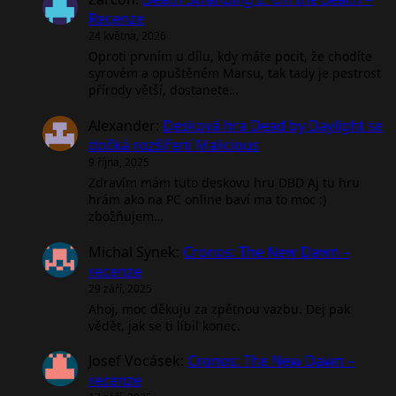
Recenze
24 května, 2026
Oproti prvním u dílu, kdy máte pocit, že chodíte
syrovém a opuštěném Marsu, tak tady je pestrost
přírody větší, dostanete…
Alexander
:
Desková hra Dead by Daylight se
dočká rozšíření Malicious
9 října, 2025
Zdravím mám tuto deskovu hru DBD Aj tu hru
hrám ako na PC online baví ma to moc :)
zbožňujem…
Michal Synek
:
Cronos: The New Dawn –
recenze
29 září, 2025
Ahoj, moc děkuju za zpětnou vazbu. Dej pak
vědět, jak se ti líbil konec.
Josef Vocásek
:
Cronos: The New Dawn –
recenze