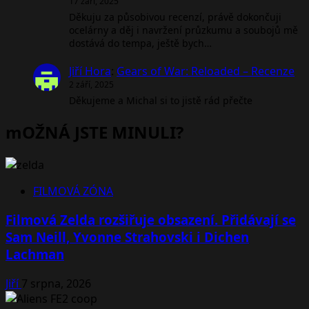
17 září, 2025
Děkuju za působivou recenzí, právě dokončuji
ocelárny a děj i navržení průzkumu a soubojů mě
dostává do tempa, ještě bych…
Jiří Hora
:
Gears of War: Reloaded – Recenze
2 září, 2025
Děkujeme a Michal si to jistě rád přečte
mOŽNÁ JSTE MINULI?
FILMOVÁ ZÓNA
Filmová Zelda rozšiřuje obsazení. Přidávají se
Sam Neill, Yvonne Strahovski i Dichen
Lachman
Jiří
7 srpna, 2026