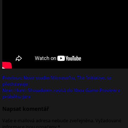
Post
Previous:
Nové studio Microsoftu, The Initiative, se
představuje
navigation
Next:
Hunt: Showdown zavítá do Xbox Game Preview v
průběhu jara
Napsat komentář
Vaše e-mailová adresa nebude zveřejněna.
Vyžadované
informace jsou označeny
*