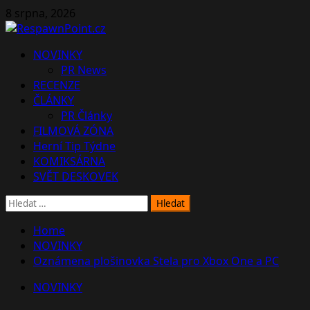
Skip
8 srpna, 2026
to
content
Primary
NOVINKY
Menu
PR News
RECENZE
ČLÁNKY
PR Články
FILMOVÁ ZÓNA
Herní Tip Týdne
KOMIKSÁRNA
SVĚT DESKOVEK
Vyhledávání
Home
NOVINKY
Oznámena plošinovka Stela pro Xbox One a PC
NOVINKY