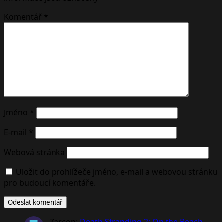
Komentář
*
Jméno
*
E-mail
*
Webová stránka
Uložit do prohlížeče jméno, e-mail a webovou stránku
pro budoucí komentáře.
Zarcon
:
Death Stranding 2: On the Beach –