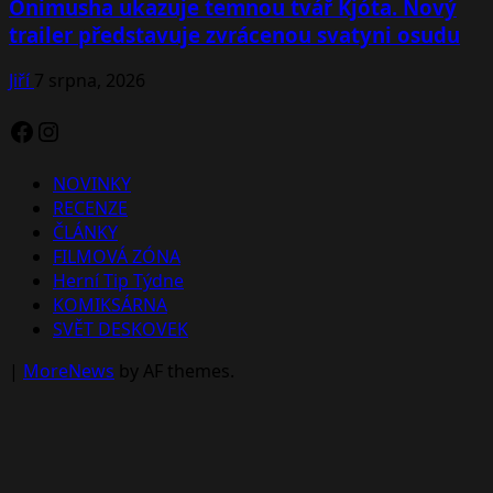
Onimusha ukazuje temnou tvář Kjóta. Nový
trailer představuje zvrácenou svatyni osudu
Jiří
7 srpna, 2026
Facebook
Instagram
NOVINKY
RECENZE
ČLÁNKY
FILMOVÁ ZÓNA
Herní Tip Týdne
KOMIKSÁRNA
SVĚT DESKOVEK
|
MoreNews
by AF themes.