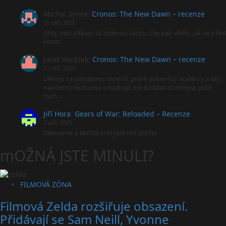
Michal Synek
:
Cronos: The New Dawn – recenze
29 září, 2025
Ahoj, moc děkuju za zpětnou vazbu. Dej pak vědět, jak se ti líbil
konec.
Josef Vocásek
:
Cronos: The New Dawn – recenze
17 září, 2025
Děkuju za působivou recenzí, právě dokončuji ocelárny a děj i
navržení průzkumu a soubojů mě dostává do tempa, ještě
bych…
Jiří Hora
:
Gears of War: Reloaded – Recenze
2 září, 2025
Děkujeme a Michal si to jistě rád přečte
mOŽNÁ JSTE MINULI?
FILMOVÁ ZÓNA
Filmová Zelda rozšiřuje obsazení.
Přidávají se Sam Neill, Yvonne