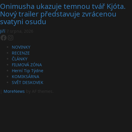
Onimusha ukazuje temnou tvář Kjóta.
Nový trailer představuje zvrácenou
svatyni osudu
Jiří
7 srpna, 2026
Facebook
Instagram
NOVINKY
RECENZE
ČLÁNKY
FILMOVÁ ZÓNA
Herní Tip Týdne
KOMIKSÁRNA
SVĚT DESKOVEK
|
MoreNews
by AF themes.