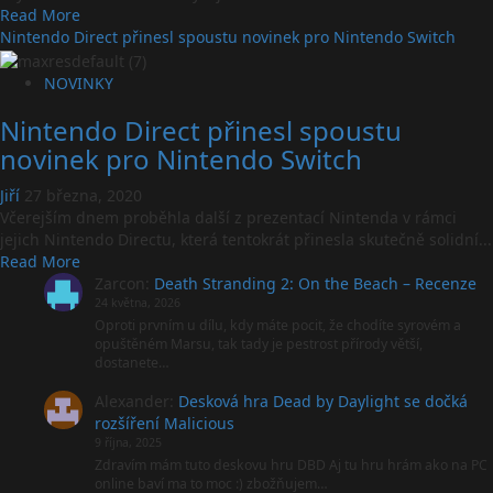
Read
Read More
more
Nintendo Direct přinesl spoustu novinek pro Nintendo Switch
about
Burnout
NOVINKY
Paradise
Nintendo Direct přinesl spoustu
Remastered
má
novinek pro Nintendo Switch
datum
vydání
Jiří
27 března, 2020
pro
Včerejším dnem proběhla další z prezentací Nintenda v rámci
Switch
jejich Nintendo Directu, která tentokrát přinesla skutečně solidní...
Read
Read More
more
Zarcon
:
Death Stranding 2: On the Beach – Recenze
about
24 května, 2026
Nintendo
Oproti prvním u dílu, kdy máte pocit, že chodíte syrovém a
opuštěném Marsu, tak tady je pestrost přírody větší,
Direct
dostanete…
přinesl
spoustu
Alexander
:
Desková hra Dead by Daylight se dočká
novinek
rozšíření Malicious
pro
9 října, 2025
Nintendo
Zdravím mám tuto deskovu hru DBD Aj tu hru hrám ako na PC
Switch
online baví ma to moc :) zbožňujem…