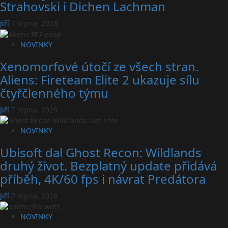
Strahovski i Dichen Lachman
Jiří
7 srpna, 2026
NOVINKY
Xenomorfové útočí ze všech stran.
Aliens: Fireteam Elite 2 ukazuje sílu
čtyřčlenného týmu
Jiří
7 srpna, 2026
NOVINKY
Ubisoft dal Ghost Recon: Wildlands
druhý život. Bezplatný update přidává
příběh, 4K/60 fps i návrat Predátora
Jiří
7 srpna, 2026
NOVINKY