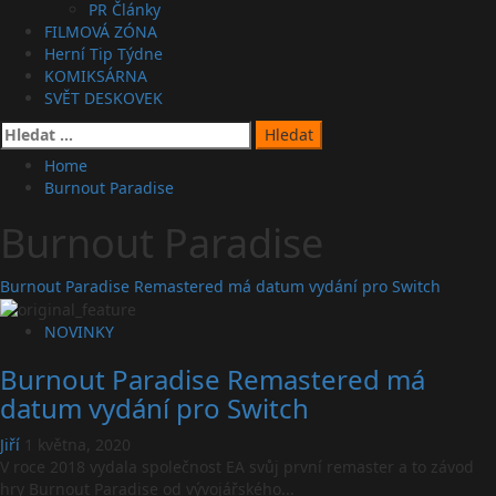
PR Články
FILMOVÁ ZÓNA
Herní Tip Týdne
KOMIKSÁRNA
SVĚT DESKOVEK
Vyhledávání
Home
Burnout Paradise
Burnout Paradise
Burnout Paradise Remastered má datum vydání pro Switch
NOVINKY
Burnout Paradise Remastered má
datum vydání pro Switch
Jiří
1 května, 2020
V roce 2018 vydala společnost EA svůj první remaster a to závod
hry Burnout Paradise od vývojářského...