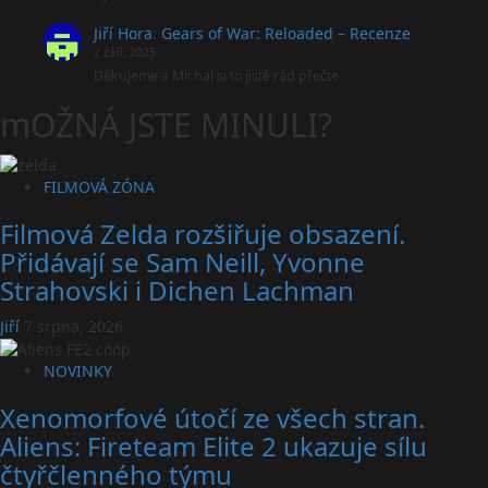
Jiří Hora
:
Gears of War: Reloaded – Recenze
2 září, 2025
Děkujeme a Michal si to jistě rád přečte
mOŽNÁ JSTE MINULI?
FILMOVÁ ZÓNA
Filmová Zelda rozšiřuje obsazení.
Přidávají se Sam Neill, Yvonne
Strahovski i Dichen Lachman
Jiří
7 srpna, 2026
NOVINKY
Xenomorfové útočí ze všech stran.
Aliens: Fireteam Elite 2 ukazuje sílu
čtyřčlenného týmu