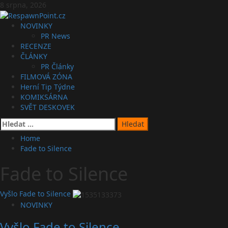
Skip
8 srpna, 2026
to
content
Primary
NOVINKY
Menu
PR News
RECENZE
ČLÁNKY
PR Články
FILMOVÁ ZÓNA
Herní Tip Týdne
KOMIKSÁRNA
SVĚT DESKOVEK
Vyhledávání
Home
Fade to Silence
Fade to Silence
Vyšlo Fade to Silence
NOVINKY
Vyšlo Fade to Silence