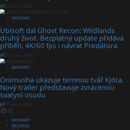
Jiří
7 srpna, 2026
NOVINKY
Ubisoft dal Ghost Recon: Wildlands
druhý život. Bezplatný update přidává
příběh, 4K/60 fps i návrat Predátora
Jiří
7 srpna, 2026
NOVINKY
Onimusha ukazuje temnou tvář Kjóta.
Nový trailer představuje zvrácenou
svatyni osudu
Jiří
7 srpna, 2026
Facebook
Instagram
NOVINKY
RECENZE