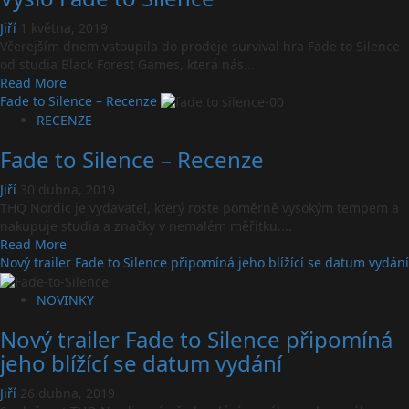
Jiří
1 května, 2019
Včerejším dnem vstoupila do prodeje survival hra Fade to Silence
od studia Black Forest Games, která nás...
Read
Read More
more
Fade to Silence – Recenze
about
RECENZE
Vyšlo
Fade to Silence – Recenze
Fade
to
Jiří
30 dubna, 2019
Silence
THQ Nordic je vydavatel, který roste poměrně vysokým tempem a
nakupuje studia a značky v nemalém měřítku....
Read
Read More
more
Nový trailer Fade to Silence připomíná jeho blížící se datum vydání
about
Fade
NOVINKY
to
Nový trailer Fade to Silence připomíná
Silence
–
jeho blížící se datum vydání
Recenze
Jiří
26 dubna, 2019