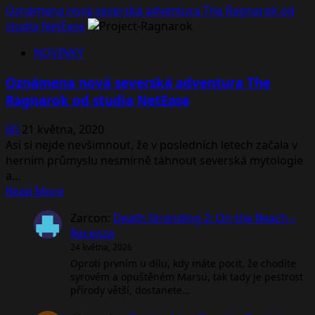
Oznámena nová severská adventura The Ragnarok od
studia NetEase
NOVINKY
Oznámena nová severská adventura The
Ragnarok od studia NetEase
Jiří
21 května, 2020
Asi si nejde nevšimnout, že v posledních letech začala v
herním průmyslu nesmírně táhnout severská mytologie
a...
Read
Read More
more
Zarcon
:
Death Stranding 2: On the Beach –
about
Recenze
Oznámena
24 května, 2026
nová
Oproti prvním u dílu, kdy máte pocit, že chodíte
severská
syrovém a opuštěném Marsu, tak tady je pestrost
adventura
přírody větší, dostanete…
The
Ragnarok