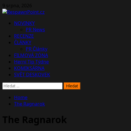
Skip
9 srpna, 2026
to
content
Primary
NOVINKY
Menu
PR News
RECENZE
ČLÁNKY
PR Články
FILMOVÁ ZÓNA
Herní Tip Týdne
KOMIKSÁRNA
SVĚT DESKOVEK
Vyhledávání
Home
The Ragnarok
The Ragnarok