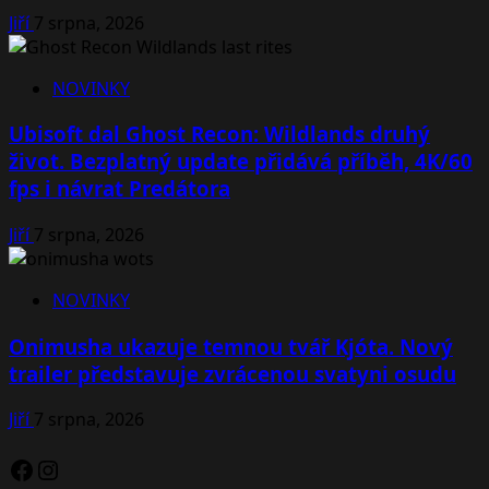
Jiří
7 srpna, 2026
NOVINKY
Ubisoft dal Ghost Recon: Wildlands druhý
život. Bezplatný update přidává příběh, 4K/60
fps i návrat Predátora
Jiří
7 srpna, 2026
NOVINKY
Onimusha ukazuje temnou tvář Kjóta. Nový
trailer představuje zvrácenou svatyni osudu
Jiří
7 srpna, 2026
Facebook
Instagram