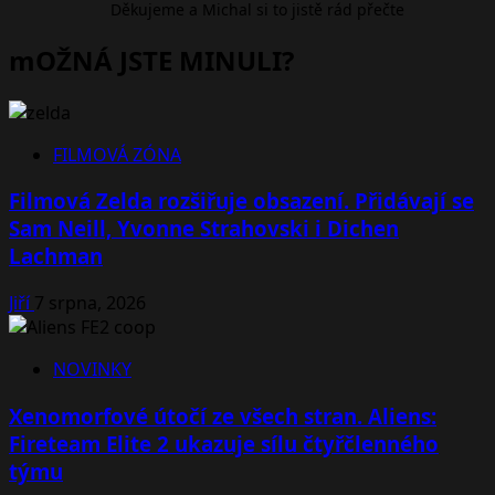
Děkujeme a Michal si to jistě rád přečte
mOŽNÁ JSTE MINULI?
FILMOVÁ ZÓNA
Filmová Zelda rozšiřuje obsazení. Přidávají se
Sam Neill, Yvonne Strahovski i Dichen
Lachman
Jiří
7 srpna, 2026
NOVINKY
Xenomorfové útočí ze všech stran. Aliens:
Fireteam Elite 2 ukazuje sílu čtyřčlenného
týmu