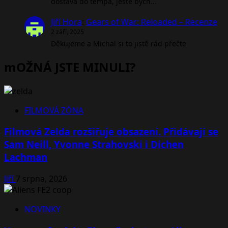
dostává do tempa, ještě bych…
Jiří Hora
:
Gears of War: Reloaded – Recenze
2 září, 2025
Děkujeme a Michal si to jistě rád přečte
mOŽNÁ JSTE MINULI?
FILMOVÁ ZÓNA
Filmová Zelda rozšiřuje obsazení. Přidávají se
Sam Neill, Yvonne Strahovski i Dichen
Lachman
Jiří
7 srpna, 2026
NOVINKY