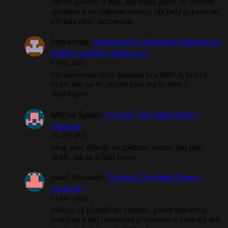
Oproti prvním u dílu, kdy máte pocit, že chodíte
syrovém a opuštěném Marsu, tak tady je pestrost
přírody větší, dostanete…
Alexander
:
Desková hra Dead by Daylight se
dočká rozšíření Malicious
9 října, 2025
Zdravím mám tuto deskovu hru DBD Aj tu hru
hrám ako na PC online baví ma to moc :)
zbožňujem…
Michal Synek
:
Cronos: The New Dawn –
recenze
29 září, 2025
Ahoj, moc děkuju za zpětnou vazbu. Dej pak
vědět, jak se ti líbil konec.
Josef Vocásek
:
Cronos: The New Dawn –
recenze
17 září, 2025
Děkuju za působivou recenzí, právě dokončuji
ocelárny a děj i navržení průzkumu a soubojů mě