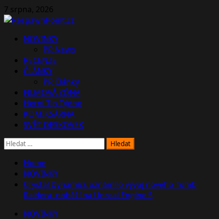
Skip
7 srpna, 2026
to
content
Primary
NOVINKY
Menu
PR News
RECENZE
ČLÁNKY
PR Články
FILMOVÁ ZÓNA
Herní Tip Týdne
KOMIKSÁRNA
SVĚT DESKOVEK
Vyhledávání
Home
NOVINKY
Crystal Dynamics oznámilo vývoj nového Tomb
Raidera, poběží na Unreal Engine 5
NOVINKY