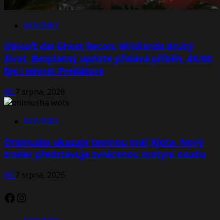
NOVINKY
Ubisoft dal Ghost Recon: Wildlands druhý
život. Bezplatný update přidává příběh, 4K/60
fps i návrat Predátora
Jiří
7 srpna, 2026
NOVINKY
Onimusha ukazuje temnou tvář Kjóta. Nový
trailer představuje zvrácenou svatyni osudu
Jiří
7 srpna, 2026
Facebook
Instagram