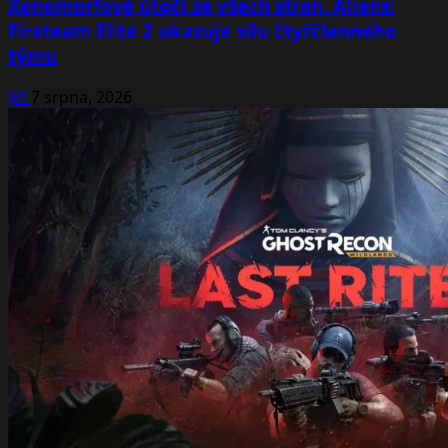
Xenomorfové útočí ze všech stran. Aliens:
Fireteam Elite 2 ukazuje sílu čtyřčlenného
týmu
Jiří
7 srpna, 2026