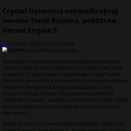
Crystal Dynamics oznámilo vývoj
nového Tomb Raidera, poběží na
Unreal Engine 5
Jiří
5 dubna, 2022
2 minutes read
Technlogické prezentace jako byla během večera ta s
názvem State of Unreal sebou občas přináší také nová
oznámení. O jedno takové se postaralo studio Crystal
Dynamics, jenž přišlo s oznámením, že odstartoval vývoj
nového Tomb Raidera, který bude využívat Unreal
Enginu 5 od Epic Games. Vývoj se má momentálně
nacházet na samém začátku, takže si na hru ještě nějaký
ten rok počkáme, i když doufejme, že to nebude zase
moc dlouho.
Studio ve svém oznámení sdělilo následující:
“Jako studio
Crystal Dynamics jsme hrdí na to, že jsme mohli být součástí