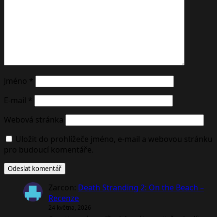
Jméno
*
E-mail
*
Webová stránka
Uložit do prohlížeče jméno, e-mail a webovou stránku
pro budoucí komentáře.
Zarcon
:
Death Stranding 2: On the Beach –
Recenze
24 května, 2026