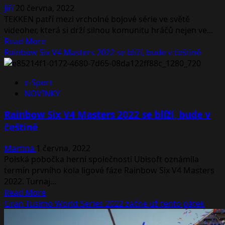
Jiří
20 června, 2022
SAZKA
TEKKEN patří mezi vrcholné bojové série ve světě
eLeague
videoher, která si drží silnou komunitu hráčů nejen ve...
2022
Read
Read More
s
more
Rainbow Six V4 Masters 2022 se blíží, bude v češtině
milionovou
about
prizepool
Oznámena
e-Sport
e-
NOVINKY
sportová
akce
Rainbow Six V4 Masters 2022 se blíží, bude v
European
češtině
Tekken
Cup
Martina
1 června, 2022
Polská pobočka herní společnosti Ubisoft oznámila
termín prvního kola ligové fáze Rainbow Six V4 Masters
2022. Turnaj...
Read
Read More
more
Gran Tusimo World Series 2022 začne už tento pátek
about