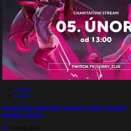
velkolepé
finále
ČLÁNKY
e-Sport
Studentský esportový projekt LOBBY podpoří
útulek ve Zlíně
Jiří
1 února, 2022