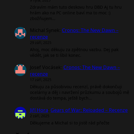
9 října, 2025
Zdravím mám tuto deskovu hru DBD Aj tu hru
hrám ako na PC online baví ma to moc :)
zbožňujem…
Michal Synek
:
Cronos: The New Dawn –
recenze
29 září, 2025
Ahoj, moc děkuju za zpětnou vazbu. Dej pak
vědět, jak se ti líbil konec.
Josef Vocásek
:
Cronos: The New Dawn –
recenze
17 září, 2025
Děkuju za působivou recenzí, právě dokončuji
ocelárny a děj i navržení průzkumu a soubojů mě
dostává do tempa, ještě bych…
Jiří Hora
:
Gears of War: Reloaded – Recenze
2 září, 2025
Děkujeme a Michal si to jistě rád přečte