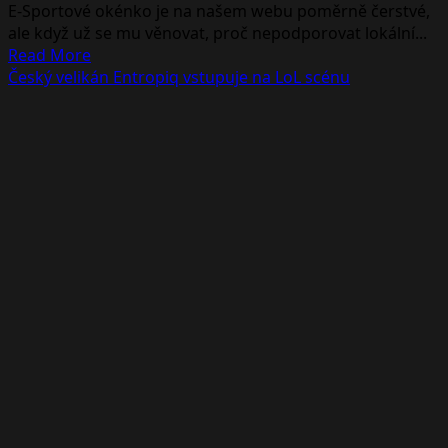
E-Sportové okénko je na našem webu poměrně čerstvé,
ale když už se mu věnovat, proč nepodporovat lokální...
Read
Read More
more
Český velikán Entropiq vstupuje na LoL scénu
about
Studentský
esportový
projekt
LOBBY
podpoří
útulek
ve
Zlíně