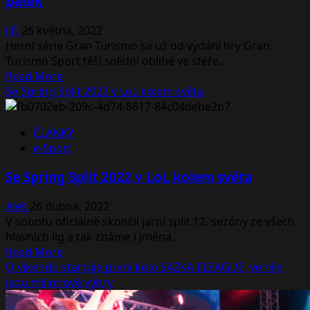
pátek
Jiří
26 května, 2022
Herní série Gran Turismo se už od vydání hry Gran
Turismo Sport těší solidní oblibě ve sféře...
Read
Read More
more
Se Spring Split 2022 v LoL kolem světa
about
Gran
ČLÁNKY
Tusimo
e-Sport
World
Series
Se Spring Split 2022 v LoL kolem světa
2022
začne
Aleš
26 dubna, 2022
už
V sobotu oficiálně skončil jarní split 12. sezóny ze všech
tento
hlavních lig a tak známe i jména...
pátek
Read
Read More
more
O víkendu startuje první kolo SAZKA ELEAGUE, ve hře
about
jsou milionové výhry
Se