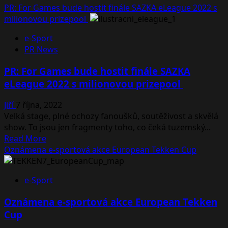
PR: For Games bude hostit finále SAZKA eLeague 2022 s
milionovou prizepool
e-Sport
PR News
PR: For Games bude hostit finále SAZKA
eLeague 2022 s milionovou prizepool
Jiří
7 října, 2022
Velká stage, plné ochozy fanoušků, soutěživost a skvělá
show. To jsou jen fragmenty toho, co čeká tuzemský...
Read
Read More
more
Oznámena e-sportová akce European Tekken Cup
about
PR:
e-Sport
For
Games
Oznámena e-sportová akce European Tekken
bude
Cup
hostit
finále