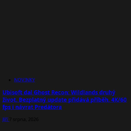
NOVINKY
Ubisoft dal Ghost Recon: Wildlands druhý
život. Bezplatný update přidává příběh, 4K/60
fps i návrat Predátora
Jiří
7 srpna, 2026