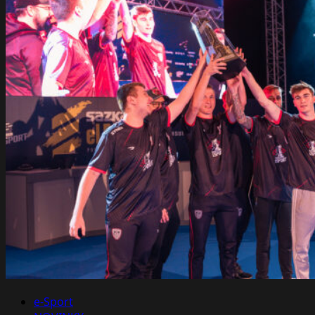
Spring
Split
2022
v LoL
kolem
světa
e-Sport