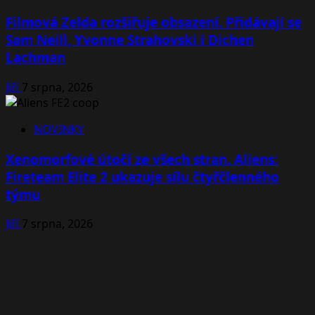
Filmová Zelda rozšiřuje obsazení. Přidávají se
Sam Neill, Yvonne Strahovski i Dichen
Lachman
Jiří
7 srpna, 2026
NOVINKY
Xenomorfové útočí ze všech stran. Aliens:
Fireteam Elite 2 ukazuje sílu čtyřčlenného
týmu
Jiří
7 srpna, 2026