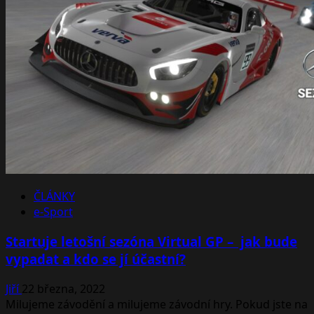
LOBBY
podpoří
vyhořelí
útulek,
proběhne
tuto
sobotu
ČLÁNKY
e-Sport
Startuje letošní sezóna Virtual GP – jak bude
vypadat a kdo se jí účastní?
Jiří
22 března, 2022
Milujeme závodění a milujeme závodní hry. Pokud jste na