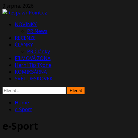
Skip
9 srpna, 2026
to
content
Primary
NOVINKY
Menu
PR News
RECENZE
ČLÁNKY
PR Články
FILMOVÁ ZÓNA
Herní Tip Týdne
KOMIKSÁRNA
SVĚT DESKOVEK
Vyhledávání
Home
e-Sport
e-Sport