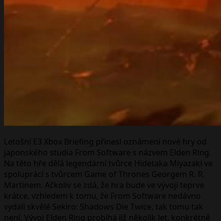
Letošní E3 Xbox Briefing přinesl oznámení nové hry od
japonského studia From Software s názvem Elden Ring.
Na této hře dělá legendární tvůrce Hidetaka Miyazaki ve
spolupráci s tvůrcem Game of Thrones Georgem R. R.
Martinem. Ačkoliv se zdá, že hra bude ve vývoji teprve
krátce, vzhledem k tomu, že From Software nedávno
vydali skvělé Sekiro: Shadows Die Twice, tak tomu tak
není. Vývoj Elden Ring probíhá již několik let, konkrétně