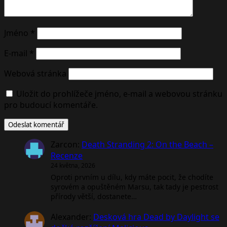
Jméno
*
E-mail
*
Webová stránka
Uložit do prohlížeče jméno, e-mail a webovou stránku
pro budoucí komentáře.
Zarcon
:
Death Stranding 2: On the Beach –
Recenze
24 května, 2026
Oproti prvním u dílu, kdy máte pocit, že chodíte
syrovém a opuštěném Marsu, tak tady je pestrost
přírody větší, dostanete…
Alexander
:
Desková hra Dead by Daylight se