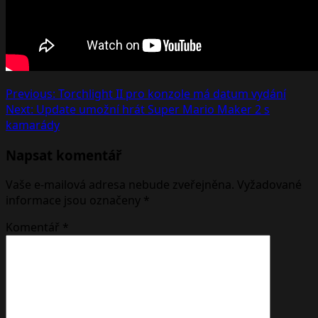
Post
Previous:
Torchlight II pro konzole má datum vydání
Next:
Update umožní hrát Super Mario Maker 2 s
navigation
kamarády
Napsat komentář
Vaše e-mailová adresa nebude zveřejněna.
Vyžadované
informace jsou označeny
*
Komentář
*