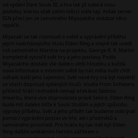
od vydání Dark Souls III, a hra tak již nabírá svou
podobu, kterou však zatím tvůrci stále tají. Avšak server
IGN přeci jen ze samotného Miyazakiho dokázal něco
vypáčit.
Miyazaki se tak rozmluvil o světě a vyprávění příběhu
jejich nadcházejícího titulu Elden Ring a stejně tak uvedl
roli samotného Martina na projektu. George R. R. Martin
kompletně vytvořil svět hry a jeho postavy. Podle
Miyazakiho dostalo vše daleko větší hloubku a každá
nová informace o místním světě by nás měla nutit chtít
odhalit další jeho tajemství. Svět nové hry má být největší
ze všech doposud vydaných titulů studia From Software,
přičemž hráči rozhodně nemají očekávat žádnou
linearitu, která více doprovázela právě Sekiro. Elden Ring
bude mít daleko blíže k Souls titulům a jejich způsobu
výpravy příběhu. Svět a jeho příběh tak budeme odkrývat
pomocí vyprávění postav ve hře, ale i předmětů a
samotného prostředí. Pro hráče by tak měl být Elden
Ring dalším unikátním herním zážitkem s