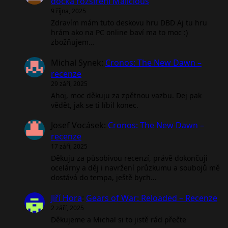
dočká rozšíření Malicious
9 října, 2025
Zdravím mám tuto deskovu hru DBD Aj tu hru
hrám ako na PC online baví ma to moc :)
zbožňujem…
Michal Synek
:
Cronos: The New Dawn –
recenze
29 září, 2025
Ahoj, moc děkuju za zpětnou vazbu. Dej pak
vědět, jak se ti líbil konec.
Josef Vocásek
:
Cronos: The New Dawn –
recenze
17 září, 2025
Děkuju za působivou recenzí, právě dokončuji
ocelárny a děj i navržení průzkumu a soubojů mě
dostává do tempa, ještě bych…
Jiří Hora
:
Gears of War: Reloaded – Recenze
2 září, 2025
Děkujeme a Michal si to jistě rád přečte