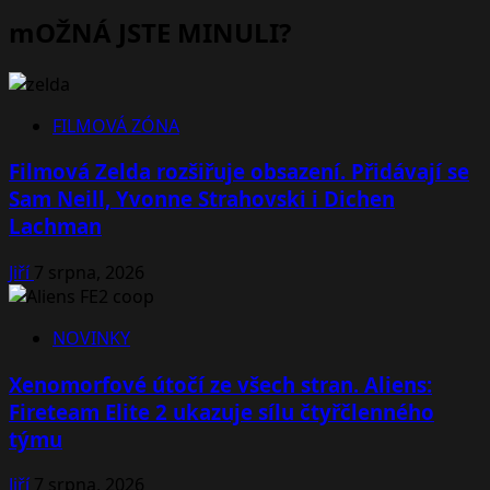
mOŽNÁ JSTE MINULI?
FILMOVÁ ZÓNA
Filmová Zelda rozšiřuje obsazení. Přidávají se
Sam Neill, Yvonne Strahovski i Dichen
Lachman
Jiří
7 srpna, 2026
NOVINKY
Xenomorfové útočí ze všech stran. Aliens:
Fireteam Elite 2 ukazuje sílu čtyřčlenného
týmu
Jiří
7 srpna, 2026