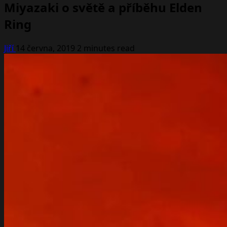
Miyazaki o světě a příběhu Elden
Ring
Jiří
14 června, 2019
2 minutes read