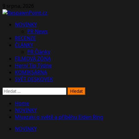
Skip
9 srpna, 2026
to
content
Primary
NOVINKY
Menu
PR News
RECENZE
ČLÁNKY
PR Články
FILMOVÁ ZÓNA
Herní Tip Týdne
KOMIKSÁRNA
SVĚT DESKOVEK
Vyhledávání
Home
NOVINKY
Miyazaki o světě a příběhu Elden Ring
NOVINKY