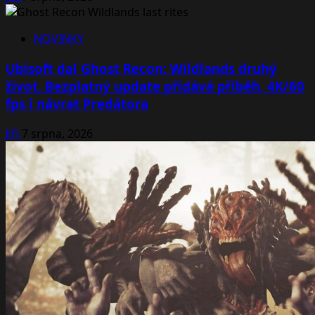
NOVINKY
Ubisoft dal Ghost Recon: Wildlands druhý
život. Bezplatný update přidává příběh, 4K/60
fps i návrat Predátora
Jiří
7 srpna, 2026