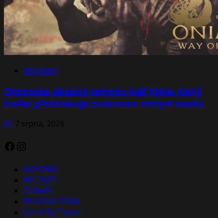
NOVINKY
Onimusha ukazuje temnou tvář Kjóta. Nový
trailer představuje zvrácenou svatyni osudu
Jiří
7 srpna, 2026
Facebook
Instagram
NOVINKY
RECENZE
ČLÁNKY
FILMOVÁ ZÓNA
Herní Tip Týdne