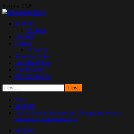
Skip
6 srpna, 2026
to
content
Primary
NOVINKY
Menu
PR News
RECENZE
ČLÁNKY
PR Články
FILMOVÁ ZÓNA
Herní Tip Týdne
KOMIKSÁRNA
SVĚT DESKOVEK
Vyhledávání
Home
NOVINKY
Podrobnosti o Resident Evil: Village jako dárek k
oslavám 25. narozenin série
NOVINKY