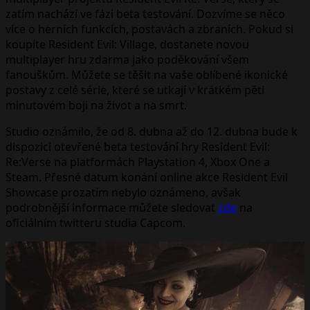
zatím nachází ve fázi beta testování. Dozvíme se něco
více o herních funkcích, postavách a zbraních. Pokud si
koupíte Resident Evil: Village, dostanete novou
multiplayer hru zdarma jako poděkování všem
fanouškům. Můžete se těšit na vaše oblíbené ikonické
postavy z celé série, které se utkají v krátkém pěti
minutovém boji na život a na smrt.
Studio oznámilo, že od 8. dubna až do 12. dubna bude k
dispozici otevřené beta testování hry Resident Evil:
Re:Verse na platformách Playstation 4, Xbox One a
Steam. Přesné datum konání online akce Resident Evil
Showcase prozatím nebylo oznámeno, avšak
podrobnější informace můžete sledovat
zde
na
oficiálním twitteru studia Capcom.