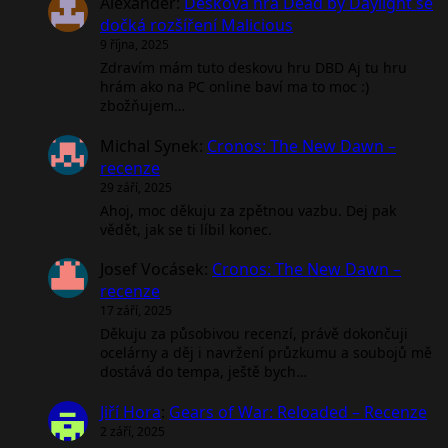
Alexander
:
Desková hra Dead by Daylight se
dočká rozšíření Malicious
9 října, 2025
Zdravím mám tuto deskovu hru DBD Aj tu hru
hrám ako na PC online baví ma to moc :)
zbožňujem…
Michal Synek
:
Cronos: The New Dawn –
recenze
29 září, 2025
Ahoj, moc děkuju za zpětnou vazbu. Dej pak
vědět, jak se ti líbil konec.
Josef Vocásek
:
Cronos: The New Dawn –
recenze
17 září, 2025
Děkuju za působivou recenzí, právě dokončuji
ocelárny a děj i navržení průzkumu a soubojů mě
dostává do tempa, ještě bych…
Jiří Hora
:
Gears of War: Reloaded – Recenze
2 září, 2025