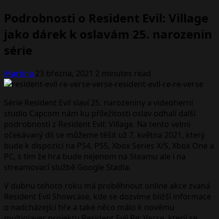
Podrobnosti o Resident Evil: Village
jako dárek k oslavám 25. narozenin
série
Martina
23 března, 2021
2 minutes read
Série Resident Evil slaví 25. narozeniny a videoherní
studio Capcom nám ku příležitosti oslav odhalí další
podrobnosti z Resident Evil: Village. Na tento velmi
očekávaný díl se můžeme těšit už 7. května 2021, který
bude k dispozici na PS4, PS5, Xbox Series X/S, Xbox One a
PC, s tím že hra bude nejenom na Steamu ale i na
streamovací službě Google Stadia.
V dubnu tohoto roku má proběhnout online akce zvaná
Resident Evil Showcase, kde se dozvíme bližší informace
o nadcházející hře a také něco málo k novému
multiplayer projektu Resident Evil Re: Verse, který se