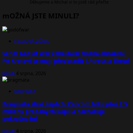
Děkujeme a Michal si to jistě rád přečte
mOŽNÁ JSTE MINULI?
FILMOVÁ ZÓNA
Seriál God of War čeká další změna obsazení.
Po Kratovi se mají přeobsadit i Atreus a Thrud
Jakub
4 srpna, 2026
NOVINKY
Pragmata slaví úspěch. Capcom hlásí přes 2,5
milionu prodaných kopií a naznačuje
pokračování
Jakub
4 srpna, 2026