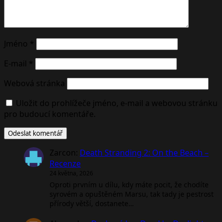
Jméno
*
E-mail
*
Webová stránka
Uložit do prohlížeče jméno, e-mail a webovou stránku
pro budoucí komentáře.
Zarcon
:
Death Stranding 2: On the Beach –
Recenze
24 května, 2026
Oproti prvním u dílu, kdy máte pocit, že chodíte
syrovém a opuštěném Marsu, tak tady je pestrost
přírody větší, dostanete…