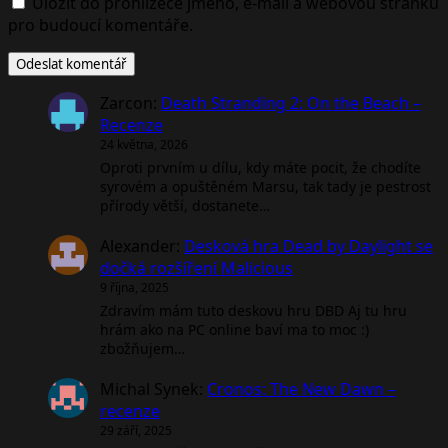
Uložit do prohlížeče jméno, e-mail a webovou stránku
pro budoucí komentáře.
Zarcon
:
Death Stranding 2: On the Beach –
Recenze
24 května, 2026
Oproti prvním u dílu, kdy máte pocit, že chodíte
syrovém a opuštěném Marsu, tak tady je pestrost
přírody větší, dostanete…
Alexander
:
Desková hra Dead by Daylight se
dočká rozšíření Malicious
9 října, 2025
Zdravím mám tuto deskovu hru DBD Aj tu hru
hrám ako na PC online baví ma to moc :)
zbožňujem…
Michal Synek
:
Cronos: The New Dawn –
recenze
29 září, 2025