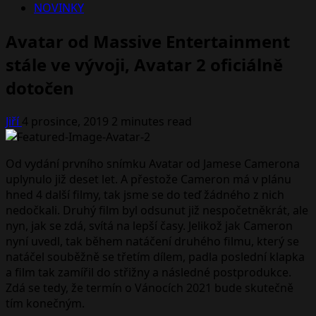
NOVINKY
Avatar od Massive Entertainment
stále ve vývoji, Avatar 2 oficiálně
dotočen
Jiří
4 prosince, 2019
2 minutes read
Od vydání prvního snímku Avatar od Jamese Camerona
uplynulo již deset let. A přestože Cameron má v plánu
hned 4 další filmy, tak jsme se do teď žádného z nich
nedočkali. Druhý film byl odsunut již nespočetněkrát, ale
nyn, jak se zdá, svítá na lepší časy. Jelikož jak Cameron
nyní uvedl, tak během natáčení druhého filmu, který se
natáčel souběžně se třetím dílem, padla poslední klapka
a film tak zamířil do střižny a následné postprodukce.
Zdá se tedy, že termín o Vánocích 2021 bude skutečně
tím konečným.