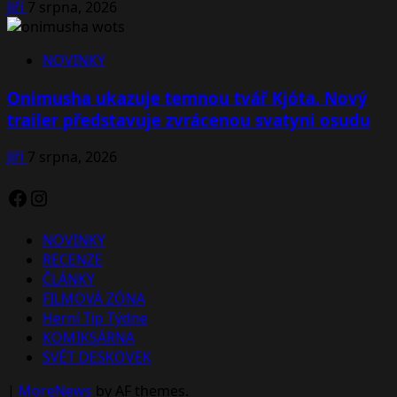
Jiří
7 srpna, 2026
NOVINKY
Onimusha ukazuje temnou tvář Kjóta. Nový
trailer představuje zvrácenou svatyni osudu
Jiří
7 srpna, 2026
Facebook
Instagram
NOVINKY
RECENZE
ČLÁNKY
FILMOVÁ ZÓNA
Herní Tip Týdne
KOMIKSÁRNA
SVĚT DESKOVEK
|
MoreNews
by AF themes.