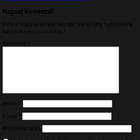
Napsat komentář
Vaše e-mailová adresa nebude zveřejněna.
Vyžadované
informace jsou označeny
*
Komentář
*
Jméno
*
E-mail
*
Webová stránka