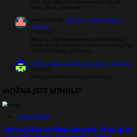
Ahoj, moc děkuju za zpětnou vazbu. Dej pak
vědět, jak se ti líbil konec.
Josef Vocásek
:
Cronos: The New Dawn –
recenze
17 září, 2025
Děkuju za působivou recenzí, právě dokončuji
ocelárny a děj i navržení průzkumu a soubojů mě
dostává do tempa, ještě bych…
Jiří Hora
:
Gears of War: Reloaded – Recenze
2 září, 2025
Děkujeme a Michal si to jistě rád přečte
mOŽNÁ JSTE MINULI?
FILMOVÁ ZÓNA
Filmová Zelda rozšiřuje obsazení. Přidávají se
Sam Neill, Yvonne Strahovski i Dichen