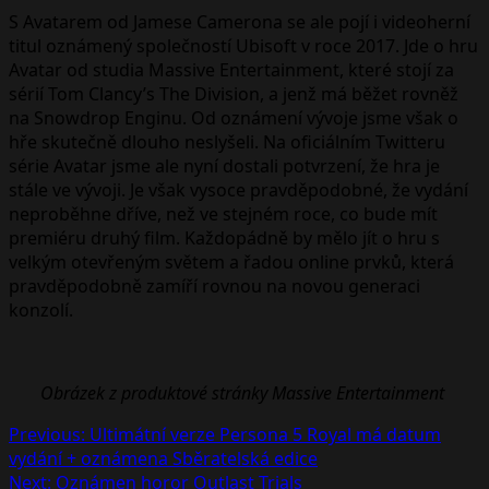
S Avatarem od Jamese Camerona se ale pojí i videoherní
titul oznámený společností Ubisoft v roce 2017. Jde o hru
Avatar od studia Massive Entertainment, které stojí za
sérií Tom Clancy’s The Division, a jenž má běžet rovněž
na Snowdrop Enginu. Od oznámení vývoje jsme však o
hře skutečně dlouho neslyšeli. Na oficiálním Twitteru
série Avatar jsme ale nyní dostali potvrzení, že hra je
stále ve vývoji. Je však vysoce pravděpodobné, že vydání
neproběhne dříve, než ve stejném roce, co bude mít
premiéru druhý film. Každopádně by mělo jít o hru s
velkým otevřeným světem a řadou online prvků, která
pravděpodobně zamíří rovnou na novou generaci
konzolí.
Obrázek z produktové stránky Massive Entertainment
Post
Previous:
Ultimátní verze Persona 5 Royal má datum
vydání + oznámena Sběratelská edice
navigation
Next:
Oznámen horor Outlast Trials