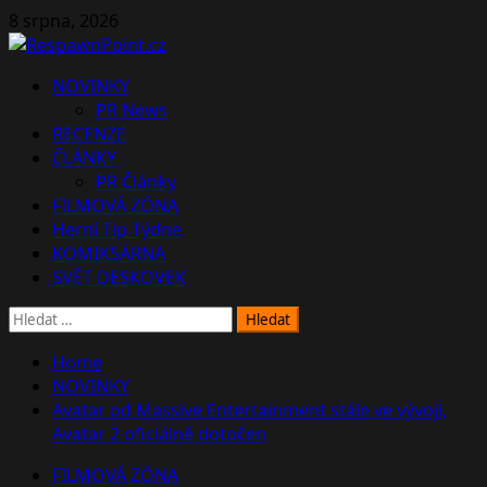
Skip
8 srpna, 2026
to
content
Primary
NOVINKY
Menu
PR News
RECENZE
ČLÁNKY
PR Články
FILMOVÁ ZÓNA
Herní Tip Týdne
KOMIKSÁRNA
SVĚT DESKOVEK
Vyhledávání
Home
NOVINKY
Avatar od Massive Entertainment stále ve vývoji,
Avatar 2 oficiálně dotočen
FILMOVÁ ZÓNA