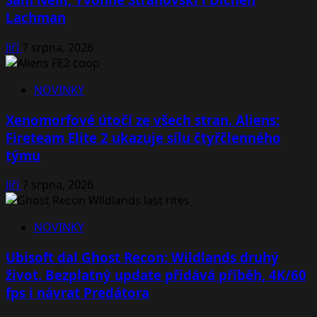
Lachman
Jiří
7 srpna, 2026
NOVINKY
Xenomorfové útočí ze všech stran. Aliens:
Fireteam Elite 2 ukazuje sílu čtyřčlenného
týmu
Jiří
7 srpna, 2026
NOVINKY
Ubisoft dal Ghost Recon: Wildlands druhý
život. Bezplatný update přidává příběh, 4K/60
fps i návrat Predátora