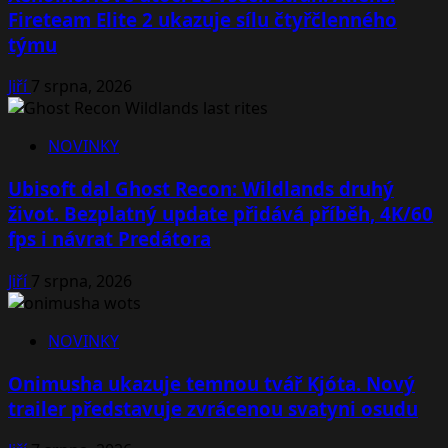
Fireteam Elite 2 ukazuje sílu čtyřčlenného
týmu
Jiří
7 srpna, 2026
NOVINKY
Ubisoft dal Ghost Recon: Wildlands druhý
život. Bezplatný update přidává příběh, 4K/60
fps i návrat Predátora
Jiří
7 srpna, 2026
NOVINKY
Onimusha ukazuje temnou tvář Kjóta. Nový
trailer představuje zvrácenou svatyni osudu