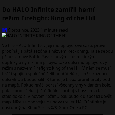
Do HALO Infinite zamířil herní
režim Firefight: King of the Hill
Jiří
6 prosince, 2023
1 minute read
Ve hře HALO Infinite, v její multiplayerové části, právě
probíhá již pátá sezóna s názvem Reckoning. Ta se sebou
přinesla nový Battle Pass s novými kosmetickými
doplňky a nyní k nim přibývá také další multiplayerový
režim s názvem Firefight: King of the Hill. V něm se musí
hráči spojit a společně čelit nepřátelům, jenž s každou
další vlnou budou sílit. K tomu je třeba bránit určitý bod
na mapě. Pokud hráči porazí všechny vlny v daném kole,
pak je bude čekat ještě finální souboj s bossem a tak
stále dokola. V novém režimu pak bude k dispozici devět
map. Níže se podívejte na nový trailer. HALO Infinite je
dostupný na Xbox Series X/S, Xbox One a PC.