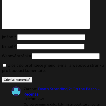
Jméno
*
E-mail
*
Webová stránka
Uložit do prohlížeče jméno, e-mail a webovou stránku
pro budoucí komentáře.
Zarcon
:
Death Stranding 2: On the Beach –
Recenze
24 května, 2026
Oproti prvním u dílu, kdy máte pocit, že chodíte