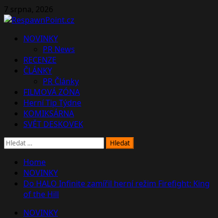
Skip
7 srpna, 2026
to
content
Primary
NOVINKY
Menu
PR News
RECENZE
ČLÁNKY
PR Články
FILMOVÁ ZÓNA
Herní Tip Týdne
KOMIKSÁRNA
SVĚT DESKOVEK
Vyhledávání
Home
NOVINKY
Do HALO Infinite zamířil herní režim Firefight: King
of the Hill
NOVINKY