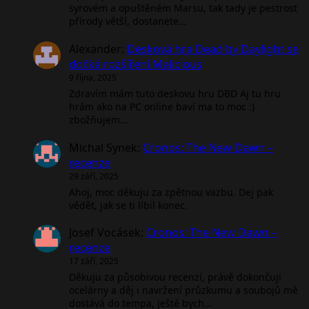
syrovém a opuštěném Marsu, tak tady je pestrost
přírody větší, dostanete…
Alexander
:
Desková hra Dead by Daylight se
dočká rozšíření Malicious
9 října, 2025
Zdravím mám tuto deskovu hru DBD Aj tu hru
hrám ako na PC online baví ma to moc :)
zbožňujem…
Michal Synek
:
Cronos: The New Dawn –
recenze
29 září, 2025
Ahoj, moc děkuju za zpětnou vazbu. Dej pak
vědět, jak se ti líbil konec.
Josef Vocásek
:
Cronos: The New Dawn –
recenze
17 září, 2025
Děkuju za působivou recenzí, právě dokončuji
ocelárny a děj i navržení průzkumu a soubojů mě
dostává do tempa, ještě bych…