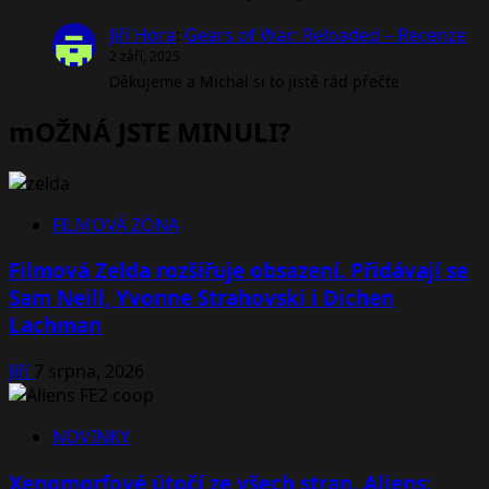
Jiří Hora
:
Gears of War: Reloaded – Recenze
2 září, 2025
Děkujeme a Michal si to jistě rád přečte
mOŽNÁ JSTE MINULI?
FILMOVÁ ZÓNA
Filmová Zelda rozšiřuje obsazení. Přidávají se
Sam Neill, Yvonne Strahovski i Dichen
Lachman
Jiří
7 srpna, 2026
NOVINKY
Xenomorfové útočí ze všech stran. Aliens: