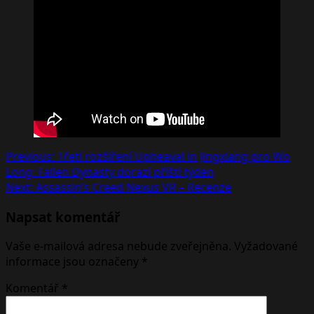
Post
Previous:
Třetí rozšíření Upheaval in Jingxiang pro Wo
Long: Fallen Dynasty dorazí příští týden
navigation
Next:
Assassin’s Creed Nexus VR – Recenze
Napsat komentář
Vaše e-mailová adresa nebude zveřejněna.
Vyžadované
informace jsou označeny
*
Komentář
*