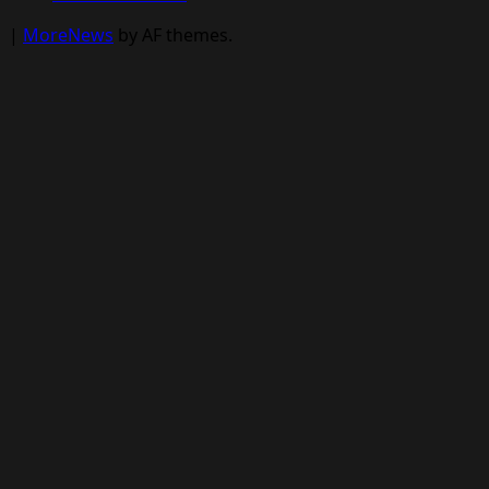
|
MoreNews
by AF themes.