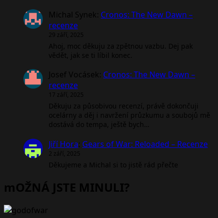
Michal Synek
:
Cronos: The New Dawn –
recenze
29 září, 2025
Ahoj, moc děkuju za zpětnou vazbu. Dej pak
vědět, jak se ti líbil konec.
Josef Vocásek
:
Cronos: The New Dawn –
recenze
17 září, 2025
Děkuju za působivou recenzí, právě dokončuji
ocelárny a děj i navržení průzkumu a soubojů mě
dostává do tempa, ještě bych…
Jiří Hora
:
Gears of War: Reloaded – Recenze
2 září, 2025
Děkujeme a Michal si to jistě rád přečte
mOŽNÁ JSTE MINULI?