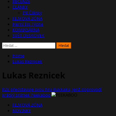
RECENZE
ČLÁNKY
PR Články
FILMOVÁ ZÓNA
Herní Tip Týdne
KOMIKSÁRNA
SVĚT DESKOVEK
Vyhledávání
Home
Lukas Reznicek
Lukas Reznicek
RZE představuje svou hru Bukkaku, jenž doprovodí
krátký snímek Peekaboo
FILMOVÁ ZÓNA
NOVINKY