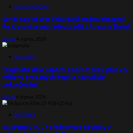
FILMOVÁ ZÓNA
Seriál God of War čeká další změna obsazení.
Po Kratovi se mají přeobsadit i Atreus a Thrud
Jakub
4 srpna, 2026
NOVINKY
Pragmata slaví úspěch. Capcom hlásí přes 2,5
milionu prodaných kopií a naznačuje
pokračování
Jakub
4 srpna, 2026
NOVINKY
EA SPORTS FC 27 představuje novinky v