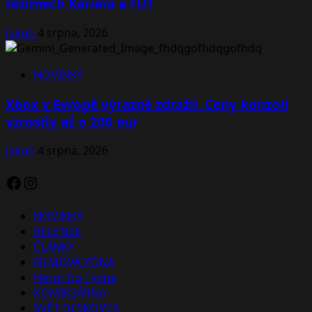
režimech Kariéra a FUT
Jakub
4 srpna, 2026
NOVINKY
Xbox v Evropě výrazně zdražil. Ceny konzolí
vzrostly až o 200 eur
Jakub
4 srpna, 2026
Facebook
Instagram
NOVINKY
RECENZE
ČLÁNKY
FILMOVÁ ZÓNA
Herní Tip Týdne
KOMIKSÁRNA
SVĚT DESKOVEK