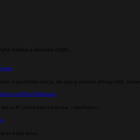
onyho Hawka a neustále chtěli...
ecenze
rovém a opuštěném Marsu, tak tady je pestrost přírody větší, dosta
očká rozšíření Malicious
ako na PC online baví ma to moc :) zbožňujem…
ze
 se ti líbil konec.