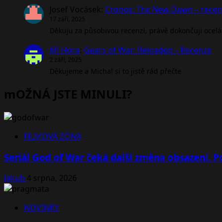
Josef Vocásek
:
Cronos: The New Dawn – rece
17 září, 2025
Děkuju za působivou recenzí, právě dokončuji ocel
Jiří Hora
:
Gears of War: Reloaded – Recenze
2 září, 2025
Děkujeme a Michal si to jistě rád přečte
mOŽNÁ JSTE MINULI?
FILMOVÁ ZÓNA
Seriál God of War čeká další změna obsazení. Po
Jakub
4 srpna, 2026
NOVINKY