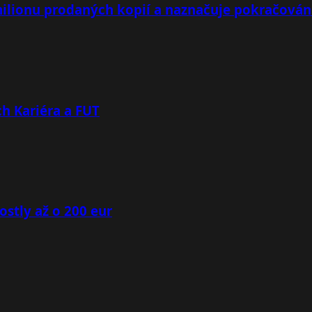
milionu prodaných kopií a naznačuje pokračován
h Kariéra a FUT
ostly až o 200 eur