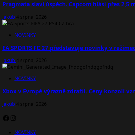
Pragmata slaví úspěch. Capcom hlásí přes 2,5 
Jakub
4 srpna, 2026
NOVINKY
EA SPORTS FC 27 představuje novinky v režimec
Jakub
4 srpna, 2026
NOVINKY
Xbox v Evropě výrazně zdražil. Ceny konzolí vzr
Jakub
4 srpna, 2026
Facebook
Instagram
NOVINKY