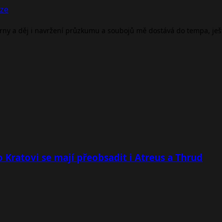
nze
árny a děj i navržení průzkumu a soubojů mě dostává do tempa, je
 Kratovi se mají přeobsadit i Atreus a Thrud