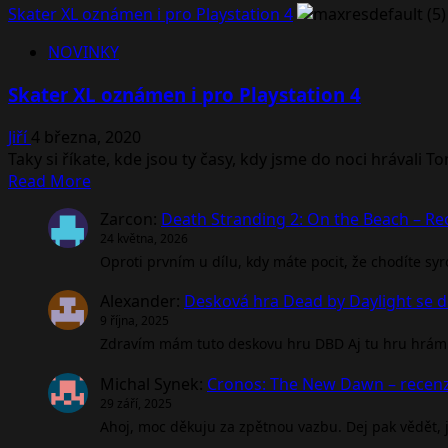
týdnů
more
Skater XL oznámen i pro Playstation 4
about
NOVINKY
Skater
XL
Skater XL oznámen i pro Playstation 4
vyjde
začátkem
Jiří
4 března, 2020
července
Taky si říkate, kde jsou ty časy, kdy jsme do noci hrávali T
+
Read
Read More
nový
more
trailer
Zarcon
:
Death Stranding 2: On the Beach – R
about
24 května, 2026
Skater
Oproti prvním u dílu, kdy máte pocit, že chodíte sy
XL
oznámen
Alexander
:
Desková hra Dead by Daylight se d
i
9 října, 2025
pro
Zdravím mám tuto deskovu hru DBD Aj tu hru hrám 
Playstation
4
Michal Synek
:
Cronos: The New Dawn – recen
29 září, 2025
Ahoj, moc děkuju za zpětnou vazbu. Dej pak vědět, jak