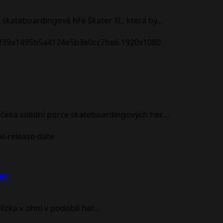
 skateboardingové hře Skater XL, která by...
 čeká solidní porce skateboardingových her....
er
ízka v ohni v podobě her...