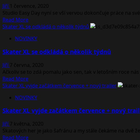
Jiří
1 července, 2020
Studio Easy Day nyní se vší vervou dokončuje práce na své
Read
Read More
more
Skater XL se odkládá o několik týdnů
about
NOVINKY
Skater
XL
Skater XL se odkládá o několik týdnů
představuje
trojici
Jiří
7 června, 2020
map
Ačkoliv se to zdá pomalu jako sen, tak v letošním roce nás
vytvořených
Read
Read More
komunitou
more
Skater XL vyjde začátkem července + nový trailer
about
NOVINKY
Skater
XL
Skater XL vyjde začátkem července + nový trail
se
odkládá
Jiří
7 května, 2020
o
Skatových her je jako šafránu a my stále čekáme na dvě žel
několik
Read
Read More