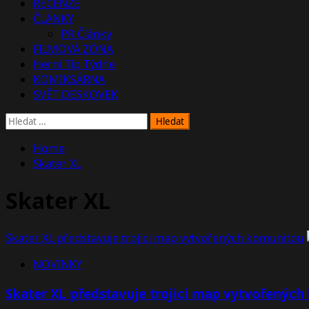
RECENZE
ČLÁNKY
PR Články
FILMOVÁ ZÓNA
Herní Tip Týdne
KOMIKSÁRNA
SVĚT DESKOVEK
Vyhledávání
Home
Skater XL
Skater XL
Skater XL představuje trojici map vytvořených komunitou
NOVINKY
Skater XL představuje trojici map vytvořenýc