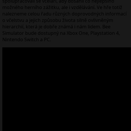
spolupracovali se včelaři, aby dosáhli co nejlepšího
možného herního zážitku, ale i vzdělávání. Ve hře totiž
nalezneme celou řadu různých doprovodných informací
o včelstvu a jejich způsobu života silně ovlivněným
hierarchií, která je dobře známá i nám lidem. Bee
Simulator bude dostupný na Xbox One, Playstation 4,
Nintendo Switch a PC.