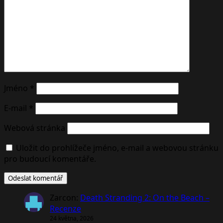
Jméno
*
E-mail
*
Webová stránka
Uložit do prohlížeče jméno, e-mail a webovou stránku
pro budoucí komentáře.
Zarcon
:
Death Stranding 2: On the Beach –
Recenze
24 května, 2026