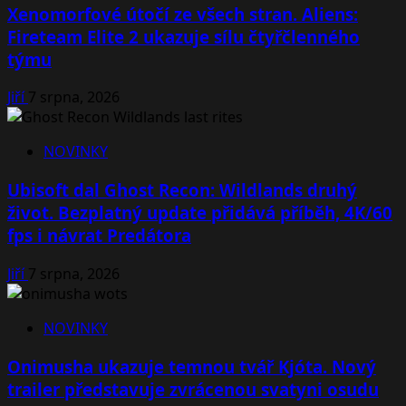
Xenomorfové útočí ze všech stran. Aliens:
Fireteam Elite 2 ukazuje sílu čtyřčlenného
týmu
Jiří
7 srpna, 2026
NOVINKY
Ubisoft dal Ghost Recon: Wildlands druhý
život. Bezplatný update přidává příběh, 4K/60
fps i návrat Predátora
Jiří
7 srpna, 2026
NOVINKY
Onimusha ukazuje temnou tvář Kjóta. Nový
trailer představuje zvrácenou svatyni osudu