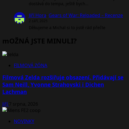
dostává do tempa, ještě bych…
Jiří Hora
:
Gears of War: Reloaded – Recenze
2 září, 2025
Děkujeme a Michal si to jistě rád přečte
mOŽNÁ JSTE MINULI?
FILMOVÁ ZÓNA
Filmová Zelda rozšiřuje obsazení. Přidávají se
Sam Neill, Yvonne Strahovski i Dichen
Lachman
Jiří
7 srpna, 2026
NOVINKY