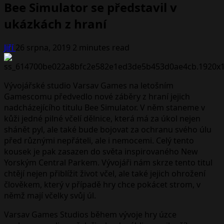
Bee Simulator se představil v
ukázkách z hraní
Jiří
26 srpna, 2019
2 minutes read
Vývojářské studio Varsav Games na letošním
Gamescomu předvedlo nové záběry z hraní jejich
nadcházejícího titulu Bee Simulator. V něm staneme v
kůži jedné pilné včelí dělnice, která má za úkol nejen
shánět pyl, ale také bude bojovat za ochranu svého úlu
před různými nepřáteli, ale i nemocemi. Celý tento
kousek je pak zasazen do světa inspirovaného New
Yorským Central Parkem. Vývojáři nám skrze tento titul
chtějí nejen přiblížit život včel, ale také jejich ohrožení
člověkem, který v případě hry chce pokácet strom, v
němž mají včelky svůj úl.
Varsav Games Studios během vývoje hry úzce