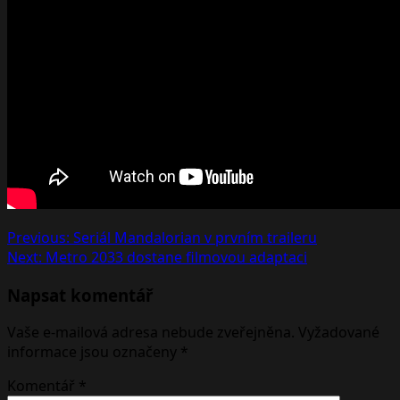
Post
Previous:
Seriál Mandalorian v prvním traileru
Next:
Metro 2033 dostane filmovou adaptaci
navigation
Napsat komentář
Vaše e-mailová adresa nebude zveřejněna.
Vyžadované
informace jsou označeny
*
Komentář
*