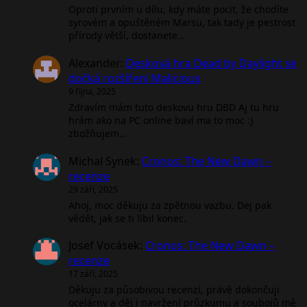
Oproti prvním u dílu, kdy máte pocit, že chodíte
syrovém a opuštěném Marsu, tak tady je pestrost
přírody větší, dostanete…
Alexander
:
Desková hra Dead by Daylight se
dočká rozšíření Malicious
9 října, 2025
Zdravím mám tuto deskovu hru DBD Aj tu hru
hrám ako na PC online baví ma to moc :)
zbožňujem…
Michal Synek
:
Cronos: The New Dawn –
recenze
29 září, 2025
Ahoj, moc děkuju za zpětnou vazbu. Dej pak
vědět, jak se ti líbil konec.
Josef Vocásek
:
Cronos: The New Dawn –
recenze
17 září, 2025
Děkuju za působivou recenzí, právě dokončuji
ocelárny a děj i navržení průzkumu a soubojů mě