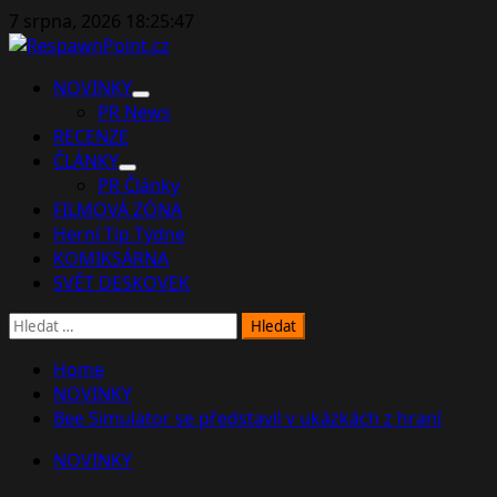
Skip
7 srpna, 2026
18:25:48
to
content
Primary
NOVINKY
Menu
PR News
RECENZE
ČLÁNKY
PR Články
FILMOVÁ ZÓNA
Herní Tip Týdne
KOMIKSÁRNA
SVĚT DESKOVEK
Vyhledávání
Home
NOVINKY
Bee Simulator se představil v ukázkách z hraní
NOVINKY