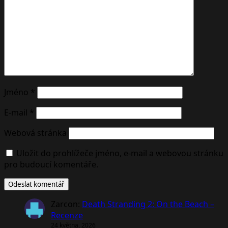
Jméno
*
E-mail
*
Webová stránka
Uložit do prohlížeče jméno, e-mail a webovou stránku
pro budoucí komentáře.
Zarcon
:
Death Stranding 2: On the Beach –
Recenze
24 května, 2026