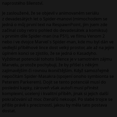
naprostého šílenství.
Je zasloužené, že se objevil v animovaném seriálu
z devadesátých let o Spider-manovi (mimochodem se
jedná o můj první text na RespawnPoint, jím jsem zde
začínal coby retro pohled do devadesátek a komiksu)
v prvním díle Spider-man (na PS1), ve filmu Venom 2
nebo i ve dvojce Marvel´s Spider-man, kde mu byl dán ve
vedlejší příběhové lince dost velký prostor, ale až na jejím
úplném konci se zjistilo, že se jedná o Kasadyho.
Vyždímat potenciál tohoto šílence je v samotném zájmu
Marvelu, protože pochybuji, že by přišel s někým
zajímavějším či rovnou ikoničtějším. Když samozřejmě
nepočítám Spider-Masakra (spojení onoho symbionta se
Peterem Parkerem). Dojit se tento potenciál musí do
poslední kapky, zároveň však autoři musí přinést
komplexní, ucelený i kvalitní příběh, jinak si jejich další
pokračování už moc čtenářů nekoupí. Po slabé trojce se
přišlo právě s precizností, jakou by měla tato postava
dostat.