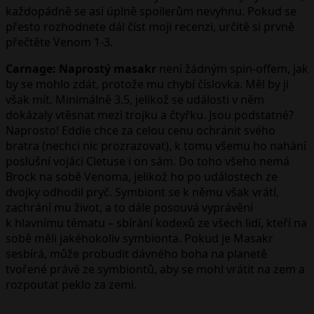
každopádně se asi úplně spoilerům nevyhnu. Pokud se
přesto rozhodnete dál číst moji recenzi, určitě si prvně
přečtěte Venom 1-3.
Carnage: Naprostý masakr
není žádným spin-offem, jak
by se mohlo zdát, protože mu chybí číslovka. Měl by ji
však mít. Minimálně 3.5, jelikož se události v něm
dokázaly vtěsnat mezi trojku a čtyřku. Jsou podstatné?
Naprosto! Eddie chce za celou cenu ochránit svého
bratra (nechci nic prozrazovat), k tomu všemu ho nahání
poslušní vojáci Cletuse i on sám. Do toho všeho nemá
Brock na sobě Venoma, jelikož ho po událostech ze
dvojky odhodil pryč. Symbiont se k němu však vrátí,
zachrání mu život, a to dále posouvá vyprávění
k hlavnímu tématu – sbírání kodexů ze všech lidí, kteří na
sobě měli jakéhokoliv symbionta. Pokud je Masakr
sesbírá, může probudit dávného boha na planetě
tvořené právě ze symbiontů, aby se mohl vrátit na zem a
rozpoutat peklo za zemi.