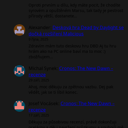
Oproti prvním u dílu, kdy máte pocit, že chodíte
syrovém a opuštěném Marsu, tak tady je pestrost
přírody větší, dostanete…
Alexander
:
Desková hra Dead by Daylight se
dočká rozšíření Malicious
9 října, 2025
Zdravím mám tuto deskovu hru DBD Aj tu hru
hrám ako na PC online baví ma to moc :)
zbožňujem…
Michal Synek
:
Cronos: The New Dawn –
recenze
29 září, 2025
Ahoj, moc děkuju za zpětnou vazbu. Dej pak
vědět, jak se ti líbil konec.
Josef Vocásek
:
Cronos: The New Dawn –
recenze
17 září, 2025
Děkuju za působivou recenzí, právě dokončuji
ocelárny a děj i navržení průzkumu a soubojů mě