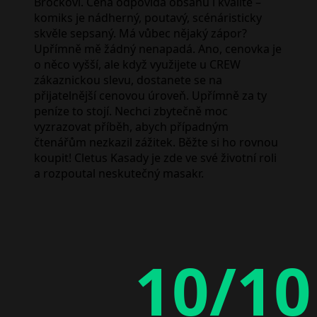
Brockovi. Cena odpovídá obsahu i kvalitě –
komiks je nádherný, poutavý, scénáristicky
skvěle sepsaný. Má vůbec nějaký zápor?
Upřímně mě žádný nenapadá. Ano, cenovka je
o něco vyšší, ale když využijete u CREW
zákaznickou slevu, dostanete se na
přijatelnější cenovou úroveň. Upřímně za ty
peníze to stojí. Nechci zbytečně moc
vyzrazovat příběh, abych případným
čtenářům nezkazil zážitek. Běžte si ho rovnou
koupit! Cletus Kasady je zde ve své životní roli
a rozpoutal neskutečný masakr.
10/10