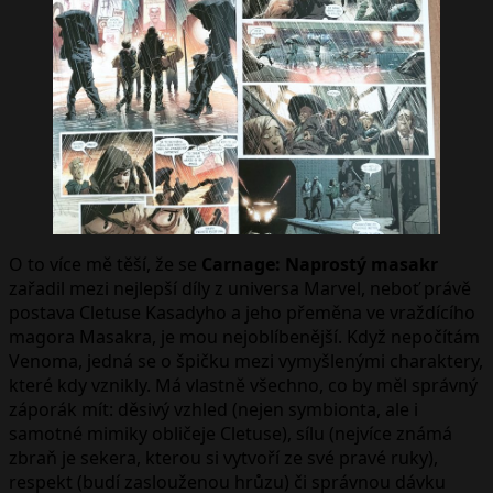
O to více mě těší, že se
Carnage: Naprostý masakr
zařadil mezi nejlepší díly z universa Marvel, neboť právě
postava Cletuse Kasadyho a jeho přeměna ve vraždícího
magora Masakra, je mou nejoblíbenější. Když nepočítám
Venoma, jedná se o špičku mezi vymyšlenými charaktery,
které kdy vznikly. Má vlastně všechno, co by měl správný
záporák mít: děsivý vzhled (nejen symbionta, ale i
samotné mimiky obličeje Cletuse), sílu (nejvíce známá
zbraň je sekera, kterou si vytvoří ze své pravé ruky),
respekt (budí zaslouženou hrůzu) či správnou dávku