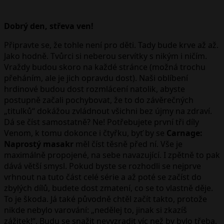
Dobrý den, střeva ven!
Připravte se, že tohle není pro děti. Tady bude krve až až.
Jako hodně. Tvůrci si neberou servítky s nikým i ničím.
Vraždy budou skoro na každé stránce (možná trochu
přeháním, ale je jich opravdu dost). Naši oblíbení
hrdinové budou dost rozmlácení natolik, abyste
postupně začali pochybovat, že to do závěrečných
„titulků“ dokážou zvládnout všichni bez újmy na zdraví.
Dá se číst samostatně? Ne! Potřebujete první tři díly
Venom, k tomu dokonce i čtyřku, byť by se
Carnage:
Naprostý masakr
měl číst těsně před ní. Vše je
maximálně propojené, na sebe navazující. I zpětně to pak
dává větší smysl. Pokud byste se rozhodli se nejprve
vrhnout na tuto část celé série a až poté se začíst do
zbylých dílů, budete dost zmatení, co se to vlastně děje.
To je škoda. Já také původně chtěl začít takto, protože
nikde nebylo varování: „nedělej to, jinak si zkazíš
zážitek!“. Budu se snažit nevyzradit víc než by bylo třeba,