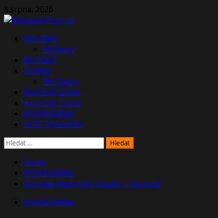
Skip
8 srpna, 2026
to
content
Primary
NOVINKY
Menu
PR News
RECENZE
ČLÁNKY
PR Články
FILMOVÁ ZÓNA
Herní Tip Týdne
KOMIKSÁRNA
SVĚT DESKOVEK
Vyhledávání
Home
KOMIKSÁRNA
Carnage: Naprostý masakr – Recenze
KOMIKSÁRNA