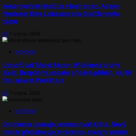
Xenomorfové útočí ze všech stran. Aliens:
Fireteam Elite 2 ukazuje sílu čtyřčlenného
týmu
Jiří
7 srpna, 2026
NOVINKY
Ubisoft dal Ghost Recon: Wildlands druhý
život. Bezplatný update přidává příběh, 4K/60
fps i návrat Predátora
Jiří
7 srpna, 2026
NOVINKY
Onimusha ukazuje temnou tvář Kjóta. Nový
trailer představuje zvrácenou svatyni osudu