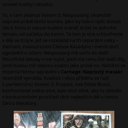
úroveň kvality i obsahu.
To, v čem zklamal Venom 3: Nespoutaný, okamžitě
napravil právě tento komiks. Jako by tvůrci opět dostali
sílu k tomu si sepsat kvalitní scénář, držet se jednoho
tématu od začátku do konce. Ta tam je ona schizofrenie
v ději ve trojce, jež se rozkládal na tři separátní celky –
Vietnam, znovuzrození Cletuse Kasadyho i menší dívčí
vyprávění o ničem. Nespoutaný mě uvrhl do delší
filozofické debaty v mé mysli, jestli má cenu číst další díly,
jestli budou mít stejnou kvalitu jako právě on. Naštěstí se
mizerná forma vyprávění v
Carnage: Naprostý masakr
okamžitě vyvrátila. Kvalitou i sílou příběhu se řadí
k perfektnímu Venom 2: Propast, kde Eddie Brock,
konfrontoval svého otce, bylo dost silné, aby to obstálo
v konkurenčním prostředí těch nejlepších děl v tomto
žánru literatury.