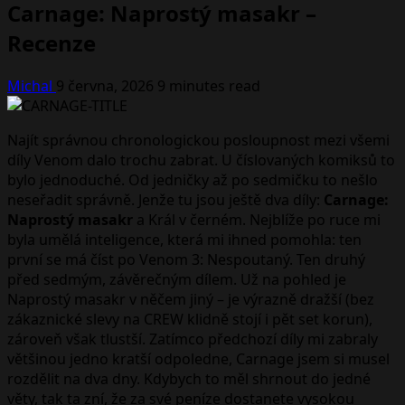
Carnage: Naprostý masakr –
Recenze
Michal
9 června, 2026
9 minutes read
Najít správnou chronologickou posloupnost mezi všemi
díly Venom dalo trochu zabrat. U číslovaných komiksů to
bylo jednoduché. Od jedničky až po sedmičku to nešlo
neseřadit správně. Jenže tu jsou ještě dva díly:
Carnage:
Naprostý masakr
a Král v černém. Nejblíže po ruce mi
byla umělá inteligence, která mi ihned pomohla: ten
první se má číst po Venom 3: Nespoutaný. Ten druhý
před sedmým, závěrečným dílem. Už na pohled je
Naprostý masakr v něčem jiný – je výrazně dražší (bez
zákaznické slevy na CREW klidně stojí i pět set korun),
zároveň však tlustší. Zatímco předchozí díly mi zabraly
většinou jedno kratší odpoledne, Carnage jsem si musel
rozdělit na dva dny. Kdybych to měl shrnout do jedné
věty, tak ta zní, že za své peníze dostanete vysokou