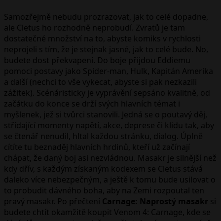
Samozřejmě nebudu prozrazovat, jak to celé dopadne,
ale Cletus ho rozhodně neprobudí. Zvratů je tam
dostatečné množství na to, abyste komiks v rychlosti
neprojeli s tím, že je stejnak jasné, jak to celé bude. No,
budete dost překvapení. Do boje přijdou Eddiemu
pomoci postavy jako Spider-man, Hulk, Kapitán Amerika
a další (nechci to vše vykecat, abyste si pak nezkazili
zážitek). Scénáristicky je vyprávění sepsáno kvalitně, od
začátku do konce se drží svých hlavních témat i
myšlenek, jež si tvůrci stanovili. Jedná se o poutavý děj,
střídající momenty napětí, akce, deprese či klidu tak, aby
se čtenář nenudil, hltal každou stránku, dialog. Úplně
cítíte tu beznaděj hlavních hrdinů, kteří už začínají
chápat, že daný boj asi nezvládnou. Masakr je silnější než
kdy dřív, s každým získaným kodexem se Cletus stává
daleko více nebezpečným, a ještě k tomu bude usilovat o
to probudit dávného boha, aby na Zemi rozpoutal ten
pravý masakr. Po přečtení
Carnage: Naprostý masakr
si
budete chtít okamžitě koupit Venom 4: Carnage, kde se