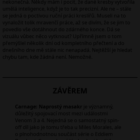
nekonečná. Někdy mám i pocit, že dané kresby vytvořila
umělá inteligence, když je to tak precizní. Ale ne – stále
se jedná o poctivou ruční práci kreslířů. Museli na to
vynaložit tolik mravenčí práce, až se divím, že se jim to
povedlo vše dotáhnout do zdárného konce. Dá se
vizuálu vůbec něco vytknout? Upřímně jsem o tom
přemýšlel několik dní od kompletního přečtení a do
dnešního dne mě stále nic nenapadá. Nejtěžší je hledat
chybu tam, kde žádná není. Nemožné.
ZÁVĚREM
Carnage: Naprostý masakr
je významný,
důležitý spojovací most mezi událostmi
Venom 3 a 4. Nejedná se o samostatný spin-
off díl jako je tomu třeba u Miles Morales, ale
o plnohodnotnou součást série o Eddiem