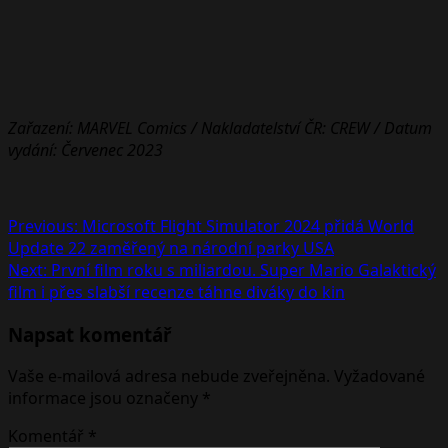
Zařazení: MARVEL Comics / Nakladatelství ČR: CREW / Datum
vydání: Červenec 2023
Post
Previous:
Microsoft Flight Simulator 2024 přidá World
Update 22 zaměřený na národní parky USA
navigation
Next:
První film roku s miliardou. Super Mario Galaktický
film i přes slabší recenze táhne diváky do kin
Napsat komentář
Vaše e-mailová adresa nebude zveřejněna.
Vyžadované
informace jsou označeny
*
Komentář
*