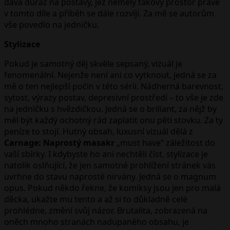
dává důraz na postavy, jež neměly takový prostor právě
v tomto díle a příběh se dále rozvíjí. Za mě se autorům
vše povedlo na jedničku.
Stylizace
Pokud je samotný děj skvěle sepsaný, vizuál je
fenomenální. Nejenže není ani co vytknout, jedná se za
mě o ten nejlepší počin v této sérii. Nádherná barevnost,
sytost, výrazy postav, depresivní prostředí – to vše je zde
na jedničku s hvězdičkou. Jedná se o briliant, za nějž by
měl být každý ochotný rád zaplatit onu pěti stovku. Za ty
peníze to stojí. Hutný obsah, luxusní vizuál dělá z
Carnage: Naprostý masakr
„must have“ záležitost do
vaší sbírky. I kdybyste ho ani nechtěli číst, stylizace je
natolik oslňující, že jen samotné prohlížení stránek vás
uvrhne do stavu naprosté nirvány. Jedná se o magnum
opus. Pokud někdo řekne, že komiksy jsou jen pro malá
děcka, ukažte mu tento a až si to důkladně celé
prohlédne, změní svůj názor. Brutalita, zobrazená na
oněch mnoho stranách nadupaného obsahu, je