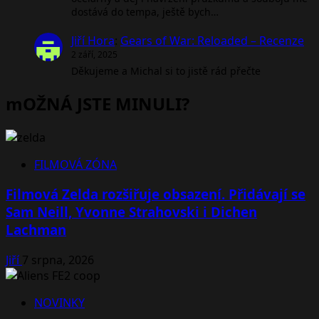
dostává do tempa, ještě bych…
Jiří Hora
:
Gears of War: Reloaded – Recenze
2 září, 2025
Děkujeme a Michal si to jistě rád přečte
mOŽNÁ JSTE MINULI?
FILMOVÁ ZÓNA
Filmová Zelda rozšiřuje obsazení. Přidávají se
Sam Neill, Yvonne Strahovski i Dichen
Lachman
Jiří
7 srpna, 2026
NOVINKY