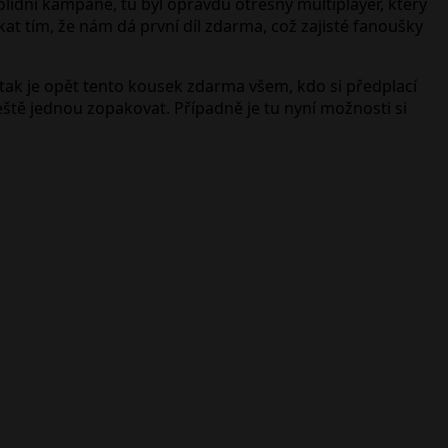
lidní kampaně, tu byl opravdu otřesný multiplayer, který
kat tím, že nám dá první díl zdarma, což zajisté fanoušky
 tak je opět tento kousek zdarma všem, kdo si předplací
ještě jednou zopakovat. Případně je tu nyní možnosti si