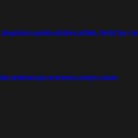
. Bezplatný update přidává příběh, 4K/60 fps i n
iler představuje zvrácenou svatyni osudu