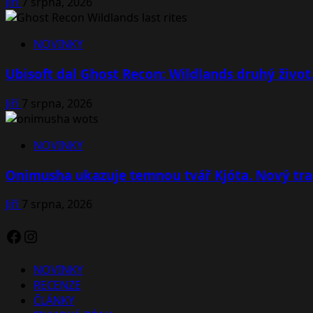
Jiří
7 srpna, 2026
NOVINKY
Ubisoft dal Ghost Recon: Wildlands druhý život
Jiří
7 srpna, 2026
NOVINKY
Onimusha ukazuje temnou tvář Kjóta. Nový tra
Jiří
7 srpna, 2026
Facebook
Instagram
NOVINKY
RECENZE
ČLÁNKY