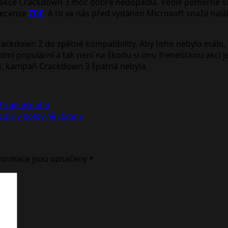
rld akce Crackdown 3 moc dobře nedopadla. Vedle poměrně so
 recenze
ZDE
. A to se nás před vydáním Microsoft snažil nalá
Crackdown 2 do zpětné kompatibility. Aby toho nebylo málo,
elmi populární a tak není na škodu si onu frenetickou akci 
výše, kampaň Crackdown 3 špatná nebyla.
 přísun obsahu
zole v polovině dubna
formace jsou označeny
*