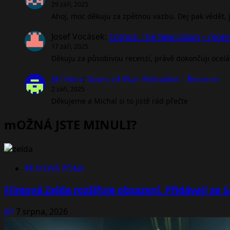
29 září, 2025
Ahoj, moc děkuju za zpětnou vazbu. Dej pak vědět, jak
Josef Vocásek
:
Cronos: The New Dawn – rece
17 září, 2025
Děkuju za působivou recenzí, právě dokončuji ocel
Jiří Hora
:
Gears of War: Reloaded – Recenze
2 září, 2025
Děkujeme a Michal si to jistě rád přečte
mOŽNÁ JSTE MINULI?
FILMOVÁ ZÓNA
Filmová Zelda rozšiřuje obsazení. Přidávají se
Jiří
7 srpna, 2026