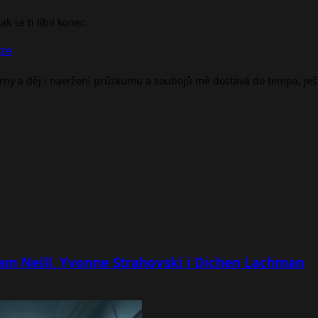
 se ti líbil konec.
nze
árny a děj i navržení průzkumu a soubojů mě dostává do tempa, je
 Sam Neill, Yvonne Strahovski i Dichen Lachman