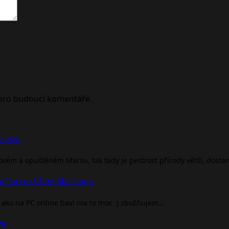
 pro budoucí komentáře.
ecenze
rovém a opuštěném Marsu, tak tady je pestrost přírody větší, dosta
očká rozšíření Malicious
ako na PC online baví ma to moc :) zbožňujem…
ze