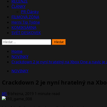
RECENZE
ČLÁNKY
PR Články
FILMOVÁ ZÓNA
Herní Tip Týdne
KOMIKSÁRNA
SVĚT DESKOVEK
Vyhledávání
Home
NOVINKY
Crackdown 2 je nyní hratelný na Xbox One a navíc je
NOVINKY
Crackdown 2 je nyní hratelný na Xbo
Jiří
9 března, 2019
1 minute read