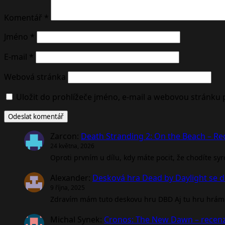
Komentář
*
Jméno
*
E-mail
*
Webová stránka
Uložit do prohlížeče jméno, e-mail a webovou stránku
Zarcon
:
Death Stranding 2: On the Beach – R
24 května, 2026
Oproti prvním u dílu, kdy máte pocit, že chodíte sy
Alexander
:
Desková hra Dead by Daylight se d
9 října, 2025
Zdravím mám tuto deskovu hru DBD Aj tu hru hrám 
Michal Synek
:
Cronos: The New Dawn – recen