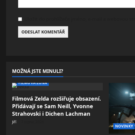
Uložit do prohlížeče jméno, e-mail a webovou s
MOŽNÁ JSTE MINULI?
FILMOVÁ ZÓNA
Filmová Zelda rozšiřuje obsazení.
Přidávají se Sam Neill, Yvonne
Strahovski i Dichen Lachman
Jiří
7 srpna, 2026
NOVINKY