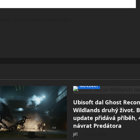
tránku pro budoucí komentáře.
NOVINKY
Ubisoft dal Ghost Recon
Wildlands druhý život. 
update přidává příběh, 4
návrat Predátora
Jiří
7 srpna, 2026