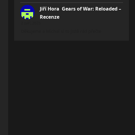
Jiří Hora
:
Gears of War: Reloaded –
Recenze
2 září, 2025
Děkujeme a Michal si to jistě rád přečte