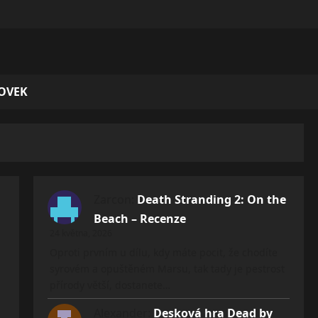
KOVEK
Zarcon
:
Death Stranding 2: On the
Beach – Recenze
24 května, 2026
Oproti prvním u dílu, kdy máte pocit, že chodíte
syrovém a opuštěném Marsu, tak tady je pestrost
přírody větší, dostanete…
Alexander
:
Desková hra Dead by