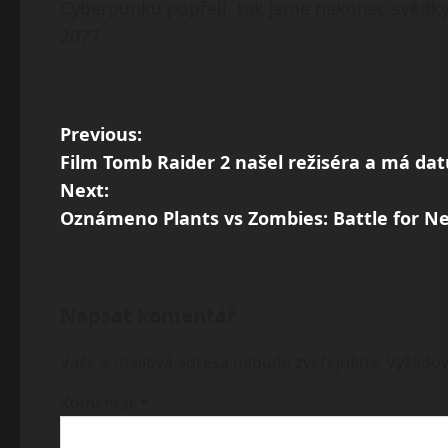
Cyberpunku popřeli, tak jsme nakonec svědky
2077.
P
Previous:
Film Tomb Raider 2 našel režiséra a má d
o
Next:
s
Oznámeno Plants vs Zombies: Battle for Ne
t
n
Napsat komentář
a
v
Vaše e-mailová adresa nebude zveřejněna.
Vyžadov
i
Komentář
*
g