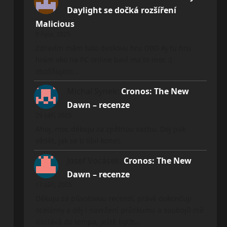
Daylight se dočká rozšíření
Malicious
9 října, 2025
Zdravím mám tuto deskovu hru DBD Aj tu hru
hrám ako na PC online baví ma to moc :)
zbožňujem…
Michal Synek
:
Cronos: The New
Dawn – recenze
29 září, 2025
Ahoj, moc děkuju za zpětnou vazbu. Dej pak
vědět, jak se ti líbil konec.
Josef Vocásek
:
Cronos: The New
Dawn – recenze
17 září, 2025
Děkuju za působivou recenzí, právě dokončuji
ocelárny a děj i navržení průzkumu a soubojů mě
dostává do tempa, ještě bych…