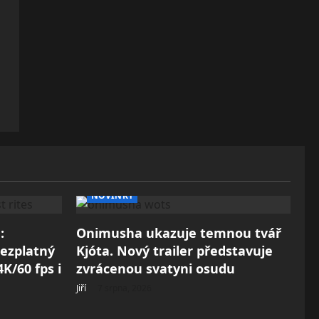
NOVINKY
:
Onimusha ukazuje temnou tvář
Bezplatný
Kjóta. Nový trailer představuje
K/60 fps i
zvrácenou svatyni osudu
Jiří
7 srpna, 2026