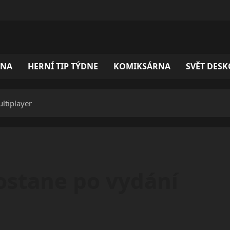
ÓNA
HERNÍ TIP TÝDNE
KOMIKSÁRNA
SVĚT DES
ltiplayer
ostane po vydání