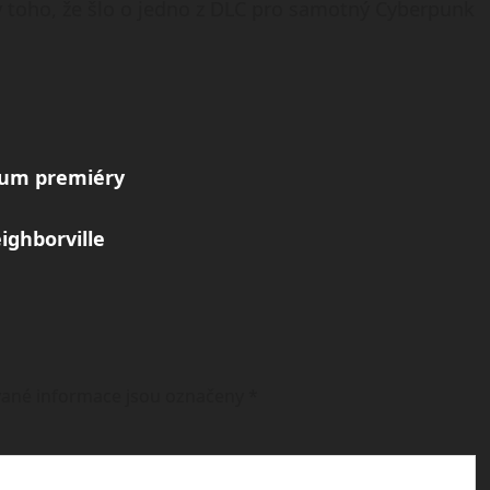
 toho, že šlo o jedno z DLC pro samotný Cyberpunk
atum premiéry
ighborville
ané informace jsou označeny
*