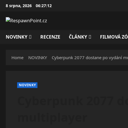
Skip
8 srpna, 2026
06:27:12
to
content
NOVINKY
RECENZE
ČLÁNKY
FILMOVÁ Z
Home
NOVINKY
Cyberpunk 2077 dostane po vydání mu
NOVINKY
Cyberpunk 2077 d
multiplayer