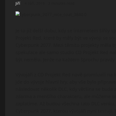
Jiří
4 září, 2019
2 minutes read
Je to již delší dobu, kdy se internetem šířily
Projekt Red, které by měly být ve vývoji se 
Cyberpunk 2077. Mezi těmito projekty měla b
spekulace ale samo studio CD Projekt Red nak
být nemělo. Jenže na každém šprochu pravdy 
Vývojáři z CD Projekt Red nově promluvili na k
jde do vývoje hlavní hry, aby vše bylo připr
následovat několik DLC, kdy většina se bude
zdarma a menšího charakteru, ale můžeme se t
zaplatíme. Až budou všechna tato DLC venku, 
Cyberpunk 2077, kterou vývojáři nyní testují. 