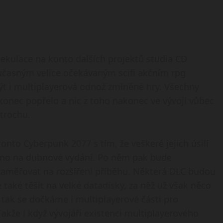
 spekulace na konto dalších projektů studia CD
současným velice očekávaným scifi akčním rpg
ýt i multiplayerová odnož zmíněné hry. Všechny
onec popřelo a nic z toho nakonec ve vývoji vůbec
trochu.
onto Cyberpunk 2077 s tím, že veškeré jejich úsilí
aveno na dubnové vydání. Po něm pak bude
 zaměřovat na rozšíření příběhu. Některá DLC budou
aké těšit na velké datadisky, za něž už však něco
tak se dočkáme i multiplayerové části pro
Takže i když vývojáři existenci multiplayerového