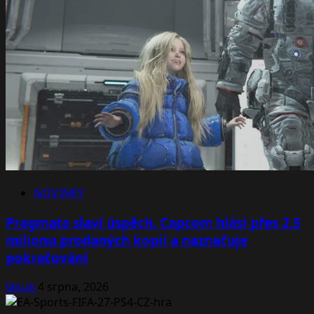
NOVINKY
Pragmata slaví úspěch. Capcom hlásí přes 2,5
milionu prodaných kopií a naznačuje
pokračování
Jakub
4 srpna, 2026