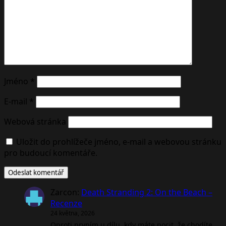
Jméno
*
E-mail
*
Webová stránka
Uložit do prohlížeče jméno, e-mail a webovou stránku
pro budoucí komentáře.
Zarcon
:
Death Stranding 2: On the Beach –
Recenze
24 května, 2026
Oproti prvním u dílu, kdy máte pocit, že chodíte