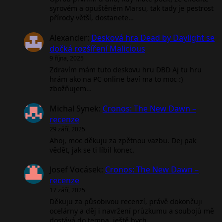
syrovém a opuštěném Marsu, tak tady je pestrost
přírody větší, dostanete…
Alexander
:
Desková hra Dead by Daylight se
dočká rozšíření Malicious
9 října, 2025
Zdravím mám tuto deskovu hru DBD Aj tu hru
hrám ako na PC online baví ma to moc :)
zbožňujem…
Michal Synek
:
Cronos: The New Dawn –
recenze
29 září, 2025
Ahoj, moc děkuju za zpětnou vazbu. Dej pak
vědět, jak se ti líbil konec.
Josef Vocásek
:
Cronos: The New Dawn –
recenze
17 září, 2025
Děkuju za působivou recenzí, právě dokončuji
ocelárny a děj i navržení průzkumu a soubojů mě
dostává do tempa, ještě bych…