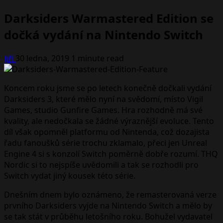
Darksiders Warmastered Edition se
dočká vydání na Nintendo Switch
Jiří
30 ledna, 2019
1 minute read
Koncem roku jsme se po letech konečně dočkali vydání
Darksiders 3, které mělo nyní na svědomí, místo Vigil
Games, studio Gunfire Games. Hra rozhodně má své
kvality, ale nedočkala se žádné výraznější evoluce. Tento
díl však opomněl platformu od Nintenda, což dozajista
řadu fanoušků série trochu zklamalo, přeci jen Unreal
Engine 4 si s konzolí Switch poměrně dobře rozumí. THQ
Nordic si to nejspíše uvědomili a tak se rozhodli pro
Switch vydat jiný kousek této série.
Dnešním dnem bylo oznámeno, že remasterovaná verze
prvního Darksiders vyjde na Nintendo Switch a mělo by
se tak stát v průběhu letošního roku. Bohužel vydavatel