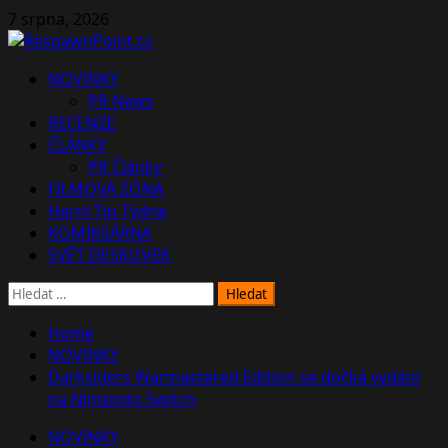
Skip
7 srpna, 2026
to
content
Primary
NOVINKY
Menu
PR News
RECENZE
ČLÁNKY
PR Články
FILMOVÁ ZÓNA
Herní Tip Týdne
KOMIKSÁRNA
SVĚT DESKOVEK
Vyhledávání
Home
NOVINKY
Darksiders Warmastered Edition se dočká vydání
na Nintendo Switch
NOVINKY