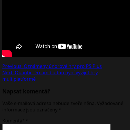
Post
Previous:
Oznámeny únorové hry pro PS Plus
Next:
Quantic Dream budou nyní vyvíjet hry
navigation
multiplatformě
Napsat komentář
Vaše e-mailová adresa nebude zveřejněna.
Vyžadované
informace jsou označeny
*
Komentář
*