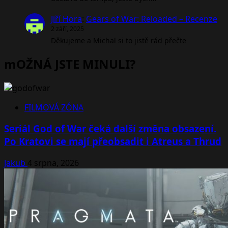
Jiří Hora
:
Gears of War: Reloaded – Recenze
2 září, 2025
Děkujeme a Michal si to jistě rád přečte
mOŽNÁ JSTE MINULI?
FILMOVÁ ZÓNA
Seriál God of War čeká další změna obsazení.
Po Kratovi se mají přeobsadit i Atreus a Thrud
Jakub
4 srpna, 2026