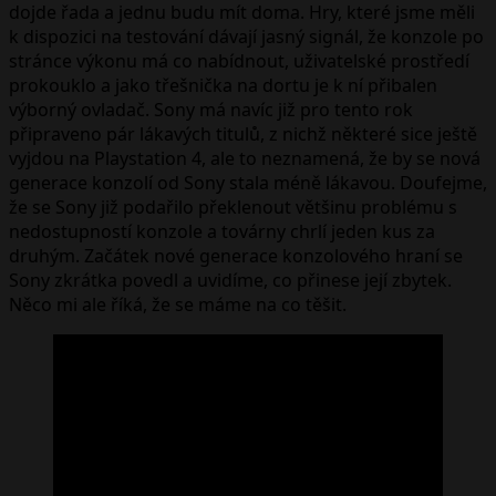
dojde řada a jednu budu mít doma. Hry, které jsme měli
k dispozici na testování dávají jasný signál, že konzole po
stránce výkonu má co nabídnout, uživatelské prostředí
prokouklo a jako třešnička na dortu je k ní přibalen
výborný ovladač. Sony má navíc již pro tento rok
připraveno pár lákavých titulů, z nichž některé sice ještě
vyjdou na Playstation 4, ale to neznamená, že by se nová
generace konzolí od Sony stala méně lákavou. Doufejme,
že se Sony již podařilo překlenout většinu problému s
nedostupností konzole a továrny chrlí jeden kus za
druhým. Začátek nové generace konzolového hraní se
Sony zkrátka povedl a uvidíme, co přinese její zbytek.
Něco mi ale říká, že se máme na co těšit.