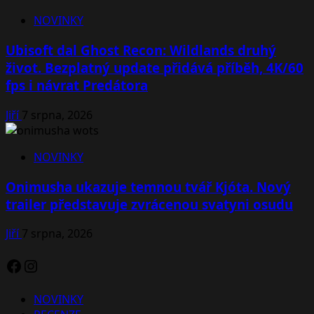
NOVINKY
Ubisoft dal Ghost Recon: Wildlands druhý
život. Bezplatný update přidává příběh, 4K/60
fps i návrat Predátora
Jiří
7 srpna, 2026
NOVINKY
Onimusha ukazuje temnou tvář Kjóta. Nový
trailer představuje zvrácenou svatyni osudu
Jiří
7 srpna, 2026
Facebook
Instagram
NOVINKY