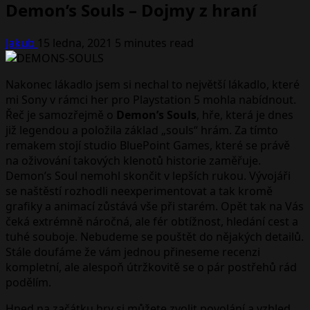
Demon’s Souls – Dojmy z hraní
Jakub
15 ledna, 2021
5 minutes read
Nakonec lákadlo jsem si nechal to největší lákadlo, které
mi Sony v rámci her pro Playstation 5 mohla nabídnout.
Řeč je samozřejmě o
Demon’s Souls
, hře, která je dnes
již legendou a položila základ „souls“ hrám. Za tímto
remakem stojí studio BluePoint Games, které se právě
na oživování takových klenotů historie zaměřuje.
Demon’s Soul nemohl skončit v lepších rukou. Vývojáři
se naštěstí rozhodli neexperimentovat a tak kromě
grafiky a animací zůstává vše při starém. Opět tak na Vás
čeká extrémně náročná, ale fér obtížnost, hledání cest a
tuhé souboje. Nebudeme se pouštět do nějakých detailů.
Stále doufáme že vám jednou přineseme recenzi
kompletní, ale alespoň útržkovitě se o pár postřehů rád
podělím.
Hned na začátku hry si můžete zvolit povolání a vzhled