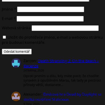
Jméno
*
E-mail
*
Webová stránka
Uložit do prohlížeče jméno, e-mail a webovou stránku
pro budoucí komentáře.
Zarcon
:
Death Stranding 2: On the Beach –
Recenze
24 května, 2026
Oproti prvním u dílu, kdy máte pocit, že chodíte
syrovém a opuštěném Marsu, tak tady je pestrost
přírody větší, dostanete…
Alexander
:
Desková hra Dead by Daylight se
dočká rozšíření Malicious
9 října, 2025