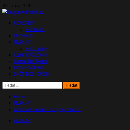
Skip
8 srpna, 2026
to
content
Primary
NOVINKY
Menu
PR News
RECENZE
ČLÁNKY
PR Články
FILMOVÁ ZÓNA
Herní Tip Týdne
KOMIKSÁRNA
SVĚT DESKOVEK
Vyhledávání
Home
ČLÁNKY
Demon’s Souls – Dojmy z hraní
ČLÁNKY