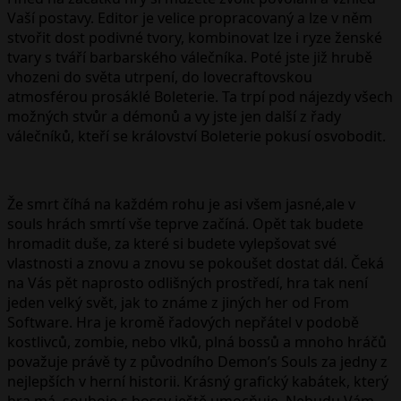
Vaší postavy. Editor je velice propracovaný a lze v něm
stvořit dost podivné tvory, kombinovat lze i ryze ženské
tvary s tváří barbarského válečníka. Poté jste již hrubě
vhozeni do světa utrpení, do lovecraftovskou
atmosférou prosáklé Boleterie. Ta trpí pod nájezdy všech
možných stvůr a démonů a vy jste jen další z řady
válečníků, kteří se království Boleterie pokusí osvobodit.
Že smrt číhá na každém rohu je asi všem jasné,ale v
souls hrách smrtí vše teprve začíná. Opět tak budete
hromadit duše, za které si budete vylepšovat své
vlastnosti a znovu a znovu se pokoušet dostat dál. Čeká
na Vás pět naprosto odlišných prostředí, hra tak není
jeden velký svět, jak to známe z jiných her od From
Software. Hra je kromě řadových nepřátel v podobě
kostlivců, zombie, nebo vlků, plná bossů a mnoho hráčů
považuje právě ty z původního Demon’s Souls za jedny z
nejlepších v herní historii. Krásný grafický kabátek, který
hra má, souboje s bossy ještě umocňuje. Nebudu Vám