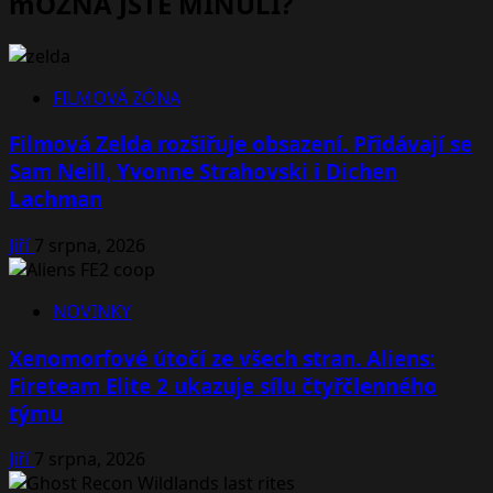
mOŽNÁ JSTE MINULI?
FILMOVÁ ZÓNA
Filmová Zelda rozšiřuje obsazení. Přidávají se
Sam Neill, Yvonne Strahovski i Dichen
Lachman
Jiří
7 srpna, 2026
NOVINKY
Xenomorfové útočí ze všech stran. Aliens:
Fireteam Elite 2 ukazuje sílu čtyřčlenného
týmu
Jiří
7 srpna, 2026