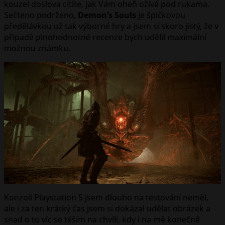
kouzel doslova cítíte, jak Vám oheň ožívá pod rukama.
Sečteno podrženo,
Demon’s Souls
je špičkovou
předělávkou už tak výborné hry a jsem si skoro jistý, že v
případě plnohodnotné recenze bych udělil maximální
možnou známku.
Konzoli Playstation 5 jsem dlouho na testování neměl,
ale i za ten krátký čas jsem si dokázal udělat obrázek a
snad o to víc se těším na chvíli, kdy i na mě konečně