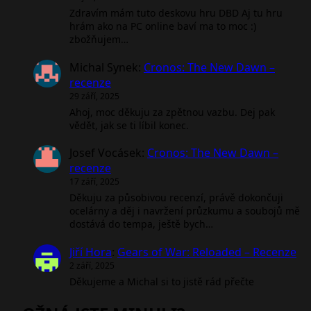
Zdravím mám tuto deskovu hru DBD Aj tu hru
hrám ako na PC online baví ma to moc :)
zbožňujem…
Michal Synek
:
Cronos: The New Dawn –
recenze
29 září, 2025
Ahoj, moc děkuju za zpětnou vazbu. Dej pak
vědět, jak se ti líbil konec.
Josef Vocásek
:
Cronos: The New Dawn –
recenze
17 září, 2025
Děkuju za působivou recenzí, právě dokončuji
ocelárny a děj i navržení průzkumu a soubojů mě
dostává do tempa, ještě bych…
Jiří Hora
:
Gears of War: Reloaded – Recenze
2 září, 2025
Děkujeme a Michal si to jistě rád přečte