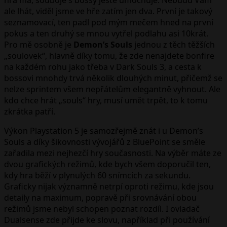
ale lhát, viděl jsme ve hře zatím jen dva. První je takový
seznamovací, ten padl pod mým mečem hned na první
pokus a ten druhý se mnou vytřel podlahu asi 10krát.
Pro mě osobně je
Demon’s Souls
jednou z těch těžších
„soulovek“, hlavně díky tomu, že zde nenajdete bonfire
na každém rohu jako třeba v Dark Souls 3, a cesta k
bossovi mnohdy trvá několik dlouhých minut, přičemž se
nelze sprintem všem nepřátelům elegantně vyhnout. Ale
kdo chce hrát „souls“ hry, musí umět trpět, to k tomu
zkrátka patří.
Výkon Playstation 5 je samozřejmě znát i u Demon’s
Souls a díky šikovnosti vývojářů z BluePoint se směle
zařadila mezi nejhezčí hry současnosti. Na výběr máte ze
dvou grafických režimů, kde bych všem doporučil ten,
kdy hra běží v plynulých 60 snímcích za sekundu.
Graficky nijak významně netrpí oproti režimu, kde jsou
detaily na maximum, popravě při srovnávání obou
režimů jsme nebyl schopen poznat rozdíl. I ovladač
Dualsense zde přijde ke slovu, například při používání