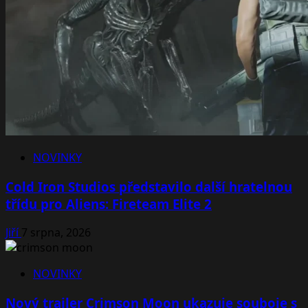
NOVINKY
Cold Iron Studios představilo další hratelnou
třídu pro Aliens: Fireteam Elite 2
Jiří
7 srpna, 2026
NOVINKY
Nový trailer Crimson Moon ukazuje souboje s