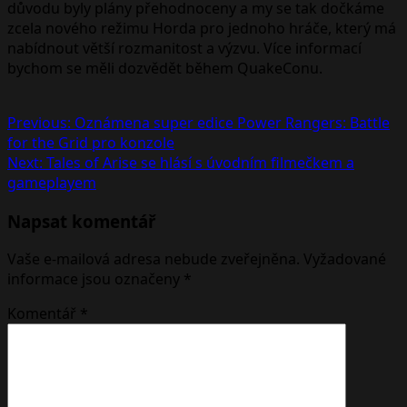
důvodu byly plány přehodnoceny a my se tak dočkáme
zcela nového režimu Horda pro jednoho hráče, který má
nabídnout větší rozmanitost a výzvu. Více informací
bychom se měli dozvědět během QuakeConu.
Post
Previous:
Oznámena super edice Power Rangers: Battle
for the Grid pro konzole
navigation
Next:
Tales of Arise se hlásí s úvodním filmečkem a
gameplayem
Napsat komentář
Vaše e-mailová adresa nebude zveřejněna.
Vyžadované
informace jsou označeny
*
Komentář
*