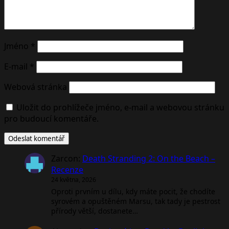
Jméno
*
E-mail
*
Webová stránka
Uložit do prohlížeče jméno, e-mail a webovou stránku
pro budoucí komentáře.
Zarcon
:
Death Stranding 2: On the Beach –
Recenze
24 května, 2026
Oproti prvním u dílu, kdy máte pocit, že chodíte
syrovém a opuštěném Marsu, tak tady je pestrost
přírody větší, dostanete…