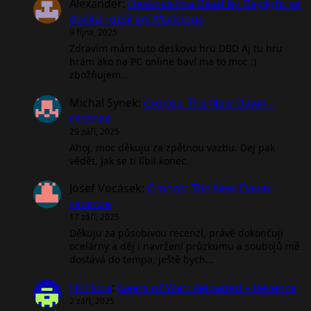
Alexander
:
Desková hra Dead by Daylight se
dočká rozšíření Malicious
9 října, 2025
Zdravím mám tuto deskovu hru DBD Aj tu hru
hrám ako na PC online baví ma to moc :)
zbožňujem…
Michal Synek
:
Cronos: The New Dawn –
recenze
29 září, 2025
Ahoj, moc děkuju za zpětnou vazbu. Dej pak
vědět, jak se ti líbil konec.
Josef Vocásek
:
Cronos: The New Dawn –
recenze
17 září, 2025
Děkuju za působivou recenzí, právě dokončuji
ocelárny a děj i navržení průzkumu a soubojů mě
dostává do tempa, ještě bych…
Jiří Hora
:
Gears of War: Reloaded – Recenze
2 září, 2025