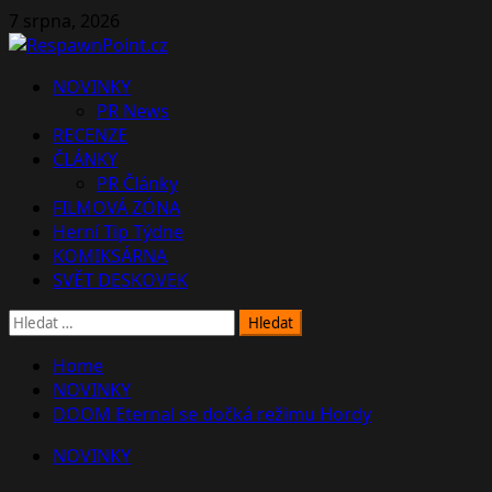
Skip
7 srpna, 2026
to
content
Primary
NOVINKY
Menu
PR News
RECENZE
ČLÁNKY
PR Články
FILMOVÁ ZÓNA
Herní Tip Týdne
KOMIKSÁRNA
SVĚT DESKOVEK
Vyhledávání
Home
NOVINKY
DOOM Eternal se dočká režimu Hordy
NOVINKY