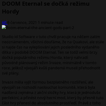
DOOM Eternal se dočká režimu
Hordy
Jiří
6 července, 2021
1 minute read
Studio id Software v tuto chvíli pracuje na něčem zatím
neoznámeném, všichni doufáme, že na Quakovi, ale stále
si najde čas na vylepšování jejich posledního vydaného
dítka v podobě DOOM Eternal. Ten se totiž velmi brzy
dočká populárního režimu Horda, který nahradí
původně plánovaný režim Invaze, minimálně v tomto
roce, jelikož vývojáři kvůli pandemii museli přehodnotit
své plány.
Invaze měla vyjít formou bezplatného rozšíření, ale
vývojáři se rozhodli naslouchat komunitě, která byla
nadšená zejména z akční složky hry, která je jednoduše
perfektní, a přinést nový herní mod, který by přesně tuto
část hry přenesl do absolutního prostředí. Právě z toho