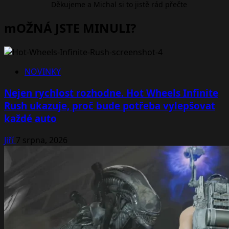
Děkujeme a Michal si to jistě rád přečte
mOŽNÁ JSTE MINULI?
NOVINKY
Nejen rychlost rozhodne. Hot Wheels Infinite
Rush ukazuje, proč bude potřeba vylepšovat
každé auto
Jiří
7 srpna, 2026