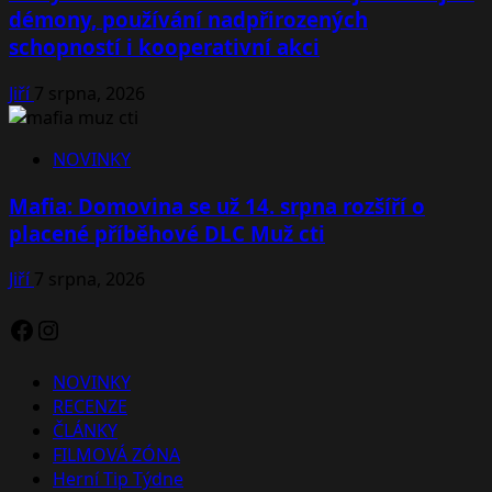
démony, používání nadpřirozených
schopností i kooperativní akci
Jiří
7 srpna, 2026
NOVINKY
Mafia: Domovina se už 14. srpna rozšíří o
placené příběhové DLC Muž cti
Jiří
7 srpna, 2026
Facebook
Instagram
NOVINKY
RECENZE
ČLÁNKY
FILMOVÁ ZÓNA
Herní Tip Týdne