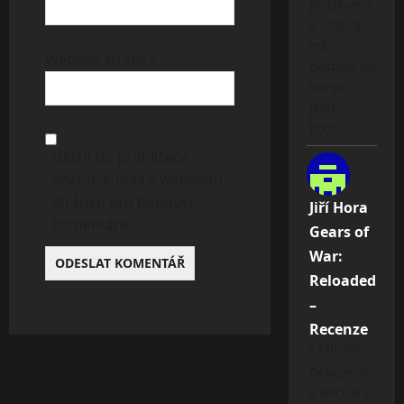
průzkumu
a soubojů
mě
Webová stránka
dostává do
tempa,
ještě
bych…
Uložit do prohlížeče
jméno, e-mail a webovou
stránku pro budoucí
Jiří Hora
:
komentáře.
Gears of
War:
Reloaded
–
Recenze
2 září, 2025
Děkujeme
a Michal si