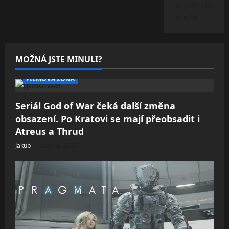
to jistě rád
přečte
MOŽNÁ JSTE MINULI?
FILMOVÁ ZÓNA
Seriál God of War čeká další změna
obsazení. Po Kratovi se mají přeobsadit i
Atreus a Thrud
Jakub
4 srpna, 2026