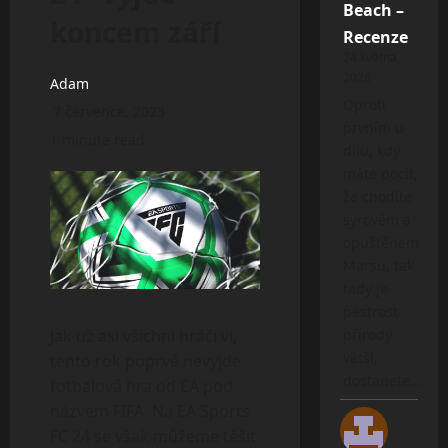
Beach –
koncem září
Recenze
24 května,
2026
Adam
Oproti
7 července, 2023
prvním u
1 minute read
dílu, kdy
máte pocit,
že chodíte
syrovém a
opuštěném
Marsu, tak
tady je
pestrost
Jak už asi všichni hráči ví,
přírody
větší,
tento rok poprvé nevyjde
dostanete…
fotbalová hra od EA pod
názvem FIFA. Na EA Sports
FC 24 se však můžeme těšit