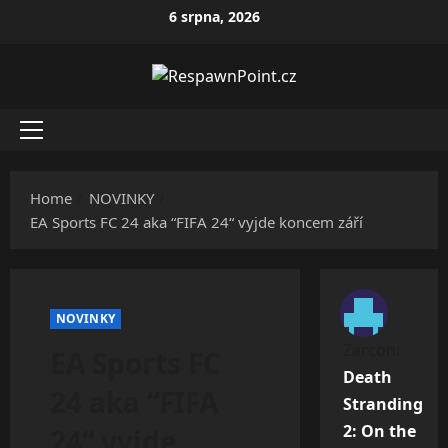
Skip
6 srpna, 2026
to
content
Primary
Menu
Home
NOVINKY
EA Sports FC 24 aka “FIFA 24“ vyjde koncem září
NOVINKY
Zarcon
:
EA Sports FC
Death
24 aka “FIFA
Stranding
2: On the
24“ vyjde