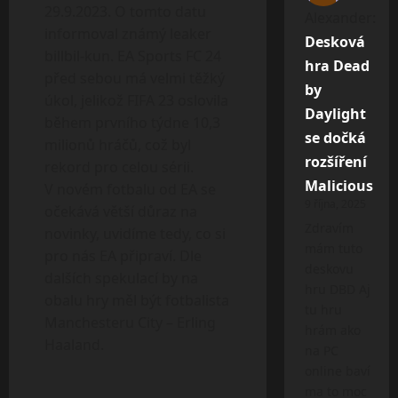
29.9.2023. O tomto datu
Alexander
:
informoval známý leaker
Desková
billbil-kun. EA Sports FC 24
hra Dead
před sebou má velmi těžký
by
úkol, jelikož FIFA 23 oslovila
Daylight
během prvního týdne 10,3
se dočká
milionů hráčů, což byl
rozšíření
rekord pro celou sérii.
Malicious
V novém fotbalu od EA se
9 října, 2025
očekává větší důraz na
Zdravím
novinky, uvidíme tedy, co si
mám tuto
pro nás EA připraví. Dle
deskovu
dalších spekulací by na
hru DBD Aj
obalu hry měl být fotbalista
tu hru
Manchesteru City – Erling
hrám ako
Haaland.
na PC
online baví
ma to moc