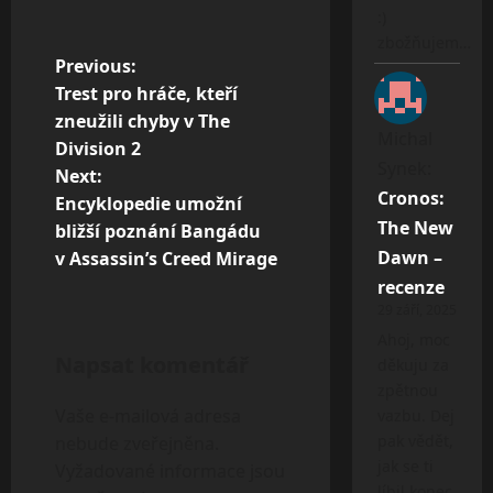
:)
zbožňujem…
P
Previous:
Trest pro hráče, kteří
o
zneužili chyby v The
s
Michal
Division 2
Synek
:
t
Next:
Cronos:
Encyklopedie umožní
n
The New
bližší poznání Bangádu
a
Dawn –
v Assassin’s Creed Mirage
v
recenze
29 září, 2025
i
Ahoj, moc
g
Napsat komentář
děkuju za
a
zpětnou
Vaše e-mailová adresa
vazbu. Dej
t
pak vědět,
nebude zveřejněna.
i
jak se ti
Vyžadované informace jsou
líbil konec.