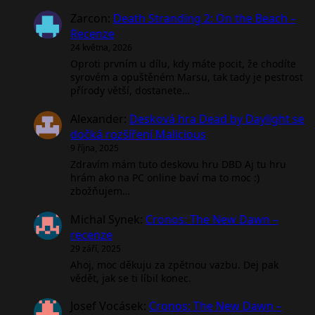
Zarcon
:
Death Stranding 2: On the Beach –
Recenze
24 května, 2026
Oproti prvním u dílu, kdy máte pocit, že chodíte
syrovém a opuštěném Marsu, tak tady je pestrost
přírody větší, dostanete…
Alexander
:
Desková hra Dead by Daylight se
dočká rozšíření Malicious
9 října, 2025
Zdravím mám tuto deskovu hru DBD Aj tu hru
hrám ako na PC online baví ma to moc :)
zbožňujem…
Michal Synek
:
Cronos: The New Dawn –
recenze
29 září, 2025
Ahoj, moc děkuju za zpětnou vazbu. Dej pak
vědět, jak se ti líbil konec.
Josef Vocásek
:
Cronos: The New Dawn –