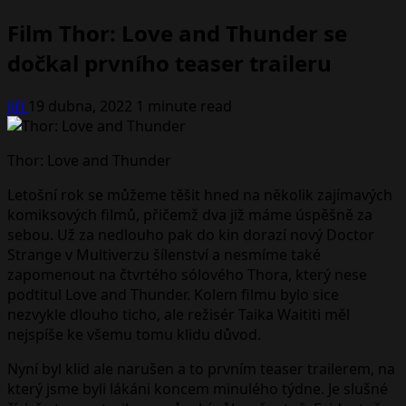
Film Thor: Love and Thunder se
dočkal prvního teaser traileru
Jiří
19 dubna, 2022
1 minute read
Thor: Love and Thunder
Letošní rok se můžeme těšit hned na několik zajímavých
komiksových filmů, přičemž dva již máme úspěšně za
sebou. Už za nedlouho pak do kin dorazí nový Doctor
Strange v Multiverzu šílenství a nesmíme také
zapomenout na čtvrtého sólového Thora, který nese
podtitul Love and Thunder. Kolem filmu bylo sice
nezvykle dlouho ticho, ale režisér Taika Waititi měl
nejspíše ke všemu tomu klidu důvod.
Nyní byl klid ale narušen a to prvním teaser trailerem, na
který jsme byli lákáni koncem minulého týdne. Je slušné