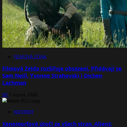
FILMOVÁ ZÓNA
Filmová Zelda rozšiřuje obsazení. Přidávají se
Sam Neill, Yvonne Strahovski i Dichen
Lachman
Jiří
7 srpna, 2026
NOVINKY
Xenomorfové útočí ze všech stran. Aliens: