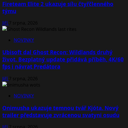
Fireteam Elite 2 ukazuje sílu čtyřčlenného
týmu
Jiří
7 srpna, 2026
NOVINKY
Ubisoft dal Ghost Recon: Wildlands druhý
život. Bezplatný update přidává příběh, 4K/60
fps i návrat Predátora
Jiří
7 srpna, 2026
NOVINKY
Onimusha ukazuje temnou tvář Kjóta. Nový
trailer představuje zvrácenou svatyni osudu
Jiří
7 srpna, 2026