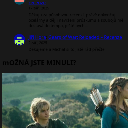
recenze
17 září, 2025
Děkuju za působivou recenzí, právě dokončuji
ocelárny a děj i navržení průzkumu a soubojů mě
dostává do tempa, ještě bych…
Jiří Hora
:
Gears of War: Reloaded – Recenze
2 září, 2025
Děkujeme a Michal si to jistě rád přečte
mOŽNÁ JSTE MINULI?