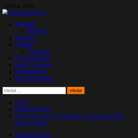
Skip
7 srpna, 2026
to
content
Primary
NOVINKY
Menu
PR News
RECENZE
ČLÁNKY
PR Články
FILMOVÁ ZÓNA
Herní Tip Týdne
KOMIKSÁRNA
SVĚT DESKOVEK
Vyhledávání
Home
FILMOVÁ ZÓNA
Film Thor: Love and Thunder se dočkal prvního
teaser traileru
FILMOVÁ ZÓNA