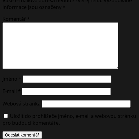
Vaše e-mailová adresa nebude zveřejněna.
Vyžadované
informace jsou označeny
*
Komentář
*
Jméno
*
E-mail
*
Webová stránka
Uložit do prohlížeče jméno, e-mail a webovou stránku
pro budoucí komentáře.