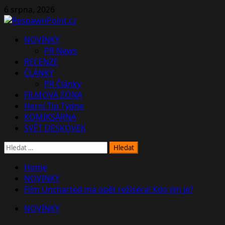
Skip
6 srpna, 2026
to
content
Primary
NOVINKY
Menu
PR News
RECENZE
ČLÁNKY
PR Články
FILMOVÁ ZÓNA
Herní Tip Týdne
KOMIKSÁRNA
SVĚT DESKOVEK
Vyhledávání
Home
NOVINKY
Film Uncharted má opět režiséra! Kdo jím je?
NOVINKY