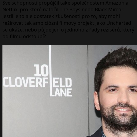
Své schopnosti propůjčil také společnostem Amazon a
Netflix, pro které natočil The Boys nebo Black Mirror.
Jestli je to ale dostatek zkušenosti pro to, aby mohl
režírovat tak ambiciózní filmový projekt jako Uncharted
se ukáže, nebo půjde jen o jednoho z řady režisérů, který
od filmu odstoupí?