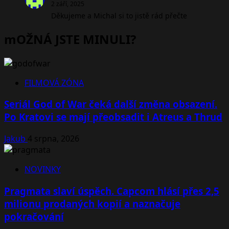
2 září, 2025
Děkujeme a Michal si to jistě rád přečte
mOŽNÁ JSTE MINULI?
FILMOVÁ ZÓNA
Seriál God of War čeká další změna obsazení.
Po Kratovi se mají přeobsadit i Atreus a Thrud
Jakub
4 srpna, 2026
NOVINKY
Pragmata slaví úspěch. Capcom hlásí přes 2,5
milionu prodaných kopií a naznačuje
pokračování