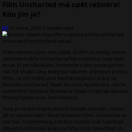
Film Uncharted má opět režiséra!
Kdo jím je?
Jiří
15 ledna, 2019
1 minute read
Před měsícem jsme vám sdělili, že film na motivy slavné
videoherní série Uncharted přišel o režiséra, tedy stalo
se tak již po několikáté. Posledním z této posloupnosti
měl být Shawn Levy, který dal nakonec předností jinému
filmu, za což mohly dost možná stagnující práce na
filmovém Uncharted. Navíc do dnes nevíme více, než že
samotného Nathana Drakea za mlada si zahraje aktuální
filmový Spider-man, Tom Holland.
Sony po ztrátě Levyho aktivně hledalo náhradu, kterou
jak to vypadá našlo. Nový režisérem filmu Uncharted se
stal Dan Trachtenberg, kterého můžete znát například
díky jeho režisérské práci na filmu Ulice Cloverfield 10.