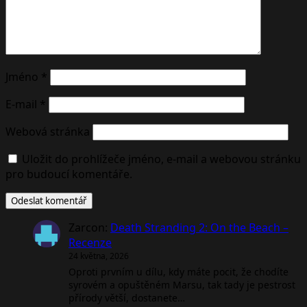
Jméno
*
E-mail
*
Webová stránka
Uložit do prohlížeče jméno, e-mail a webovou stránku
pro budoucí komentáře.
Zarcon
:
Death Stranding 2: On the Beach –
Recenze
24 května, 2026
Oproti prvním u dílu, kdy máte pocit, že chodíte
syrovém a opuštěném Marsu, tak tady je pestrost
přírody větší, dostanete…