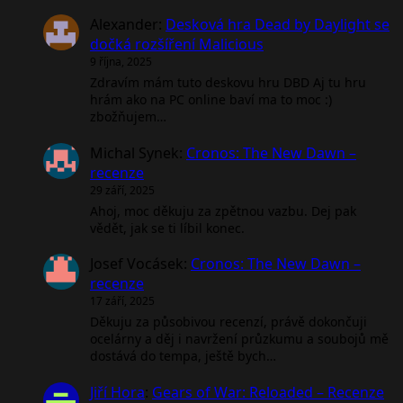
Alexander
:
Desková hra Dead by Daylight se
dočká rozšíření Malicious
9 října, 2025
Zdravím mám tuto deskovu hru DBD Aj tu hru
hrám ako na PC online baví ma to moc :)
zbožňujem…
Michal Synek
:
Cronos: The New Dawn –
recenze
29 září, 2025
Ahoj, moc děkuju za zpětnou vazbu. Dej pak
vědět, jak se ti líbil konec.
Josef Vocásek
:
Cronos: The New Dawn –
recenze
17 září, 2025
Děkuju za působivou recenzí, právě dokončuji
ocelárny a děj i navržení průzkumu a soubojů mě
dostává do tempa, ještě bych…
Jiří Hora
:
Gears of War: Reloaded – Recenze