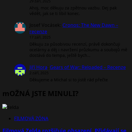
29 září, 2025
Ahoj, moc děkuju za zpětnou vazbu. Dej pak
vědět, jak se ti líbil konec.
Josef Vocásek
:
Cronos: The New Dawn –
recenze
17 září, 2025
Děkuju za působivou recenzí, právě dokončuji
ocelárny a děj i navržení průzkumu a soubojů mě
dostává do tempa, ještě bych…
Jiří Hora
:
Gears of War: Reloaded – Recenze
2 září, 2025
Děkujeme a Michal si to jistě rád přečte
mOŽNÁ JSTE MINULI?
FILMOVÁ ZÓNA
Filmová Zelda rozšiřuje obsazení. Přidávají se