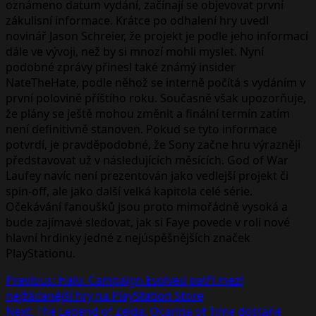
oznámeno datum vydání, začínají se objevovat první
zákulisní informace. Krátce po odhalení hry uvedl
novinář Jason Schreier, že projekt je podle jeho informací
dále ve vývoji, než by si mnozí mohli myslet. Nyní
podobné zprávy přinesl také známý insider
NateTheHate, podle něhož se interně počítá s vydáním v
první polovině příštího roku. Současně však upozorňuje,
že plány se ještě mohou změnit a finální termín zatím
není definitivně stanoven. Pokud se tyto informace
potvrdí, je pravděpodobné, že Sony začne hru výrazněji
představovat už v následujících měsících. God of War
Laufey navíc není prezentován jako vedlejší projekt či
spin-off, ale jako další velká kapitola celé série.
Očekávání fanoušků jsou proto mimořádně vysoká a
bude zajímavé sledovat, jak si Faye povede v roli nové
hlavní hrdinky jedné z nejúspěšnějších značek
PlayStationu.
Post
Previous:
Halo: Campaign Evolved patří mezi
nejžádanější hry na PlayStation Store
navigation
Next:
The Legend of Zelda: Ocarina of Time dostane