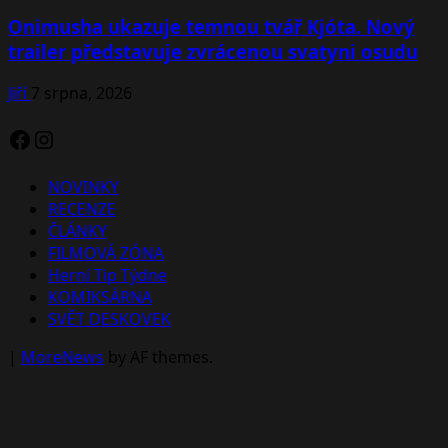
Onimusha ukazuje temnou tvář Kjóta. Nový
trailer představuje zvrácenou svatyni osudu
Jiří
7 srpna, 2026
Facebook
Instagram
NOVINKY
RECENZE
ČLÁNKY
FILMOVÁ ZÓNA
Herní Tip Týdne
KOMIKSÁRNA
SVĚT DESKOVEK
|
MoreNews
by AF themes.