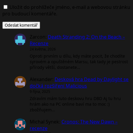
Uložit do prohlížeče jméno, e-mail a webovou stránku
pro budoucí komentáře.
Zarcon
:
Death Stranding 2: On the Beach –
Recenze
24 května, 2026
Oproti prvním u dílu, kdy máte pocit, že chodíte
syrovém a opuštěném Marsu, tak tady je pestrost
přírody větší, dostanete…
Alexander
:
Desková hra Dead by Daylight se
dočká rozšíření Malicious
9 října, 2025
Zdravím mám tuto deskovu hru DBD Aj tu hru
hrám ako na PC online baví ma to moc :)
zbožňujem…
Michal Synek
:
Cronos: The New Dawn –
recenze