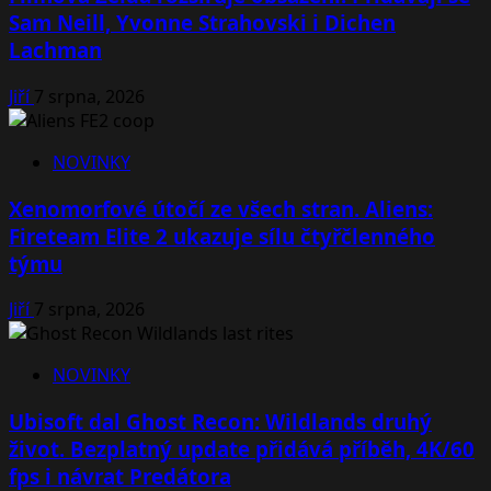
Sam Neill, Yvonne Strahovski i Dichen
Lachman
Jiří
7 srpna, 2026
NOVINKY
Xenomorfové útočí ze všech stran. Aliens:
Fireteam Elite 2 ukazuje sílu čtyřčlenného
týmu
Jiří
7 srpna, 2026
NOVINKY
Ubisoft dal Ghost Recon: Wildlands druhý
život. Bezplatný update přidává příběh, 4K/60
fps i návrat Predátora