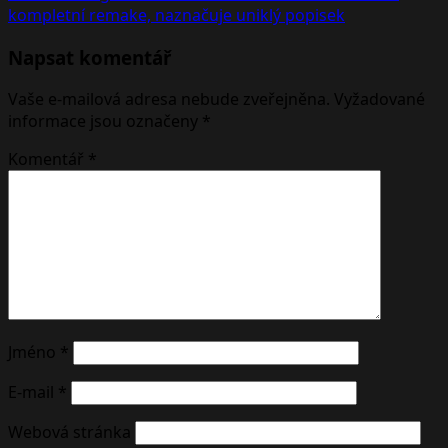
kompletní remake, naznačuje uniklý popisek
Napsat komentář
Vaše e-mailová adresa nebude zveřejněna.
Vyžadované
informace jsou označeny
*
Komentář
*
Jméno
*
E-mail
*
Webová stránka