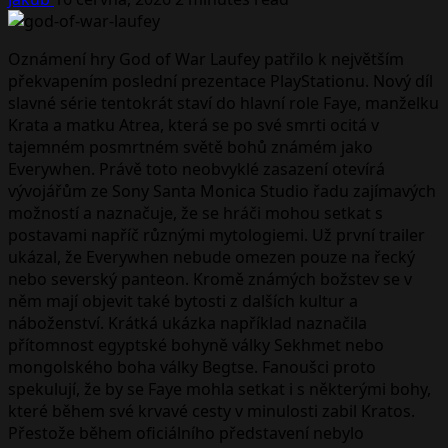
Oznámení hry God of War Laufey patřilo k největším
překvapením poslední prezentace PlayStationu. Nový díl
slavné série tentokrát staví do hlavní role Faye, manželku
Krata a matku Atrea, která se po své smrti ocitá v
tajemném posmrtném světě bohů známém jako
Everywhen. Právě toto neobvyklé zasazení otevírá
vývojářům ze Sony Santa Monica Studio řadu zajímavých
možností a naznačuje, že se hráči mohou setkat s
postavami napříč různými mytologiemi. Už první trailer
ukázal, že Everywhen nebude omezen pouze na řecký
nebo severský panteon. Kromě známých božstev se v
něm mají objevit také bytosti z dalších kultur a
náboženství. Krátká ukázka například naznačila
přítomnost egyptské bohyně války Sekhmet nebo
mongolského boha války Begtse. Fanoušci proto
spekulují, že by se Faye mohla setkat i s některými bohy,
které během své krvavé cesty v minulosti zabil Kratos.
Přestože během oficiálního představení nebylo