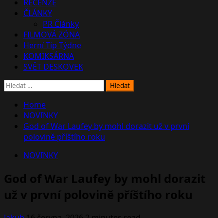
RECENZE
ČLÁNKY
PR Články
FILMOVÁ ZÓNA
Herní Tip Týdne
KOMIKSÁRNA
SVĚT DESKOVEK
Vyhledávání
Home
NOVINKY
God of War Laufey by mohl dorazit už v první
polovině příštího roku
NOVINKY
God of War Laufey by mohl dorazit
už v první polovině příštího roku
Jakub
16 června, 2026
2 minutes read