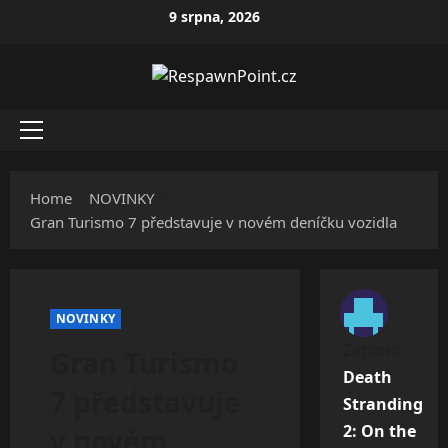
Skip
9 srpna, 2026
to
content
Primary
Menu
Home
NOVINKY
Gran Turismo 7 představuje v novém deníčku vozidla
NOVINKY
Zarcon
:
Gran Turismo
Death
7 představuje
Stranding
2: On the
v novém