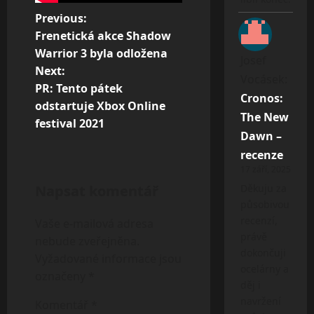
P
Previous:
Frenetická akce Shadow
o
Warrior 3 byla odložena
Josef
s
Next:
Vocásek
:
t
PR: Tento pátek
Cronos:
odstartuje Xbox Online
n
The New
festival 2021
a
Dawn –
recenze
v
17 září, 2025
i
Napsat komentář
Děkuju za
g
působivou
recenzí,
Vaše e-mailová adresa
a
právě
nebude zveřejněna.
t
dokončuji
Vyžadované informace jsou
ocelárny a
i
označeny
*
děj i
o
navržení
Komentář
*