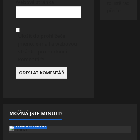
Webová stránka
to jistě rád
přečte
Uložit do prohlížeče
jméno, e-mail a webovou
stránku pro budoucí
komentáře.
MOŽNÁ JSTE MINULI?
FILMOVÁ ZÓNA