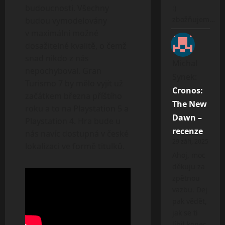
budoucnosti. Všechny
:)
zbožňujem…
budou vymodelovány
v maximální možné
dosažitelné kvalitě, o čemž
snad nikdo z nás
Michal
nepochyboval. Gran
Synek
:
Turismo 7 by mělo vyjít už
Cronos:
začátkem března příštího
The New
roku a to na Playstation 5 a
Dawn –
Playstation 4. Hra bude u
recenze
nás navíc dostupná v české
29 září, 2025
lokalizaci ve formě titulků.
Ahoj, moc
děkuju za
zpětnou
vazbu. Dej
pak vědět,
jak se ti
líbil konec.