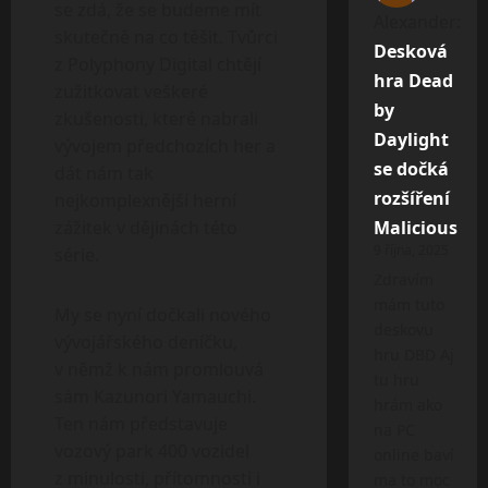
se zdá, že se budeme mít
Alexander
:
skutečně na co těšit. Tvůrci
Desková
z Polyphony Digital chtějí
hra Dead
zužitkovat veškeré
by
zkušenosti, které nabrali
Daylight
vývojem předchozích her a
se dočká
dát nám tak
rozšíření
nejkomplexnější herní
zážitek v dějinách této
Malicious
9 října, 2025
série.
Zdravím
mám tuto
My se nyní dočkali nového
deskovu
vývojářského deníčku,
hru DBD Aj
v němž k nám promlouvá
tu hru
sám Kazunori Yamauchi.
hrám ako
Ten nám představuje
na PC
vozový park 400 vozidel
online baví
z minulosti, přítomnosti i
ma to moc