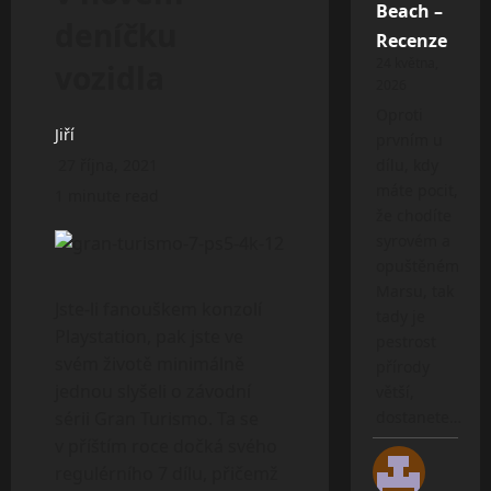
Beach –
deníčku
Recenze
24 května,
vozidla
2026
Oproti
Jiří
prvním u
27 října, 2021
dílu, kdy
máte pocit,
1 minute read
že chodíte
syrovém a
opuštěném
Marsu, tak
Jste-li fanouškem konzolí
tady je
Playstation, pak jste ve
pestrost
svém životě minimálně
přírody
jednou slyšeli o závodní
větší,
sérii Gran Turismo. Ta se
dostanete…
v příštím roce dočká svého
regulérního 7 dílu, přičemž