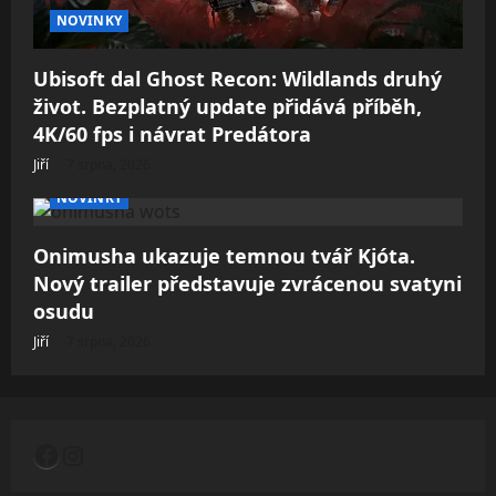
NOVINKY
Ubisoft dal Ghost Recon: Wildlands druhý
život. Bezplatný update přidává příběh,
4K/60 fps i návrat Predátora
Jiří
7 srpna, 2026
NOVINKY
Onimusha ukazuje temnou tvář Kjóta.
Nový trailer představuje zvrácenou svatyni
osudu
Jiří
7 srpna, 2026
Facebook
Instagram