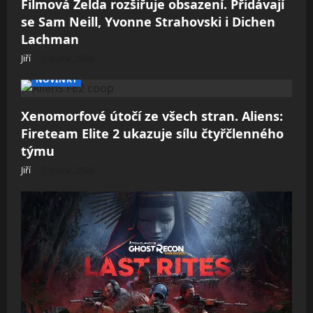
Filmová Zelda rozšiřuje obsazení. Přidávají
se Sam Neill, Yvonne Strahovski i Dichen
Lachman
Jiří
7 srpna, 2026
NOVINKY
Xenomorfové útočí ze všech stran. Aliens:
Fireteam Elite 2 ukazuje sílu čtyřčlenného
týmu
Jiří
7 srpna, 2026