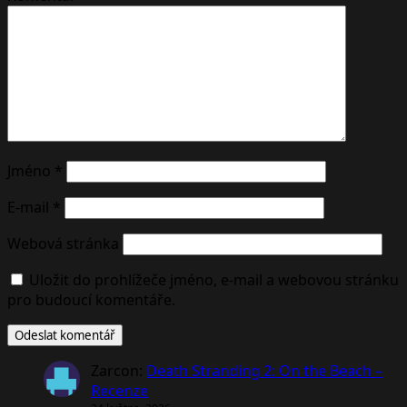
Jméno
*
E-mail
*
Webová stránka
Uložit do prohlížeče jméno, e-mail a webovou stránku
pro budoucí komentáře.
Zarcon
:
Death Stranding 2: On the Beach –
Recenze