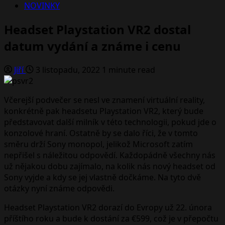
NOVINKY
Headset Playstation VR2 dostal
datum vydání a známe i cenu
Jiří
3 listopadu, 2022
1 minute read
Včerejší podvečer se nesl ve znamení virtuální reality,
konkrétně pak headsetu Playstation VR2, který bude
představovat další milník v této technologii, pokud jde o
konzolové hraní. Ostatně by se dalo říci, že v tomto
směru drží Sony monopol, jelikož Microsoft zatím
nepřišel s náležitou odpovědí. Každopádně všechny nás
už nějakou dobu zajímalo, na kolik nás nový headset od
Sony vyjde a kdy se jej vlastně dočkáme. Na tyto dvě
otázky nyní známe odpovědi.
Headset Playstation VR2 dorazí do Evropy už 22. února
příštího roku a bude k dostání za €599, což je v přepočtu