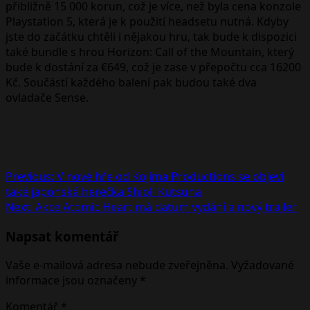
přibližně 15 000 korun, což je více, než byla cena konzole
Playstation 5, která je k použití headsetu nutná. Kdyby
jste do začátku chtěli i nějakou hru, tak bude k dispozici
také bundle s hrou Horizon: Call of the Mountain, který
bude k dostání za €649, což je zase v přepočtu cca 16200
Kč. Součástí každého balení pak budou také dva
ovladače Sense.
Post
Previous:
V nové hře od Kojima Productions se objeví
také japonská herečka Shioli Kutsuna
navigation
Next:
Akce Atomic Heart má datum vydání a nový trailer
Napsat komentář
Vaše e-mailová adresa nebude zveřejněna.
Vyžadované
informace jsou označeny
*
Komentář
*