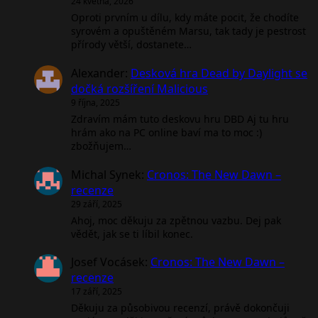
24 května, 2026
Oproti prvním u dílu, kdy máte pocit, že chodíte
syrovém a opuštěném Marsu, tak tady je pestrost
přírody větší, dostanete…
Alexander
:
Desková hra Dead by Daylight se
dočká rozšíření Malicious
9 října, 2025
Zdravím mám tuto deskovu hru DBD Aj tu hru
hrám ako na PC online baví ma to moc :)
zbožňujem…
Michal Synek
:
Cronos: The New Dawn –
recenze
29 září, 2025
Ahoj, moc děkuju za zpětnou vazbu. Dej pak
vědět, jak se ti líbil konec.
Josef Vocásek
:
Cronos: The New Dawn –
recenze
17 září, 2025
Děkuju za působivou recenzí, právě dokončuji