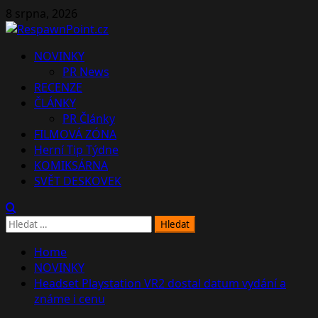
Skip
8 srpna, 2026
to
content
Primary
NOVINKY
Menu
PR News
RECENZE
ČLÁNKY
PR Články
FILMOVÁ ZÓNA
Herní Tip Týdne
KOMIKSÁRNA
SVĚT DESKOVEK
Vyhledávání
Home
NOVINKY
Headset Playstation VR2 dostal datum vydání a
známe i cenu