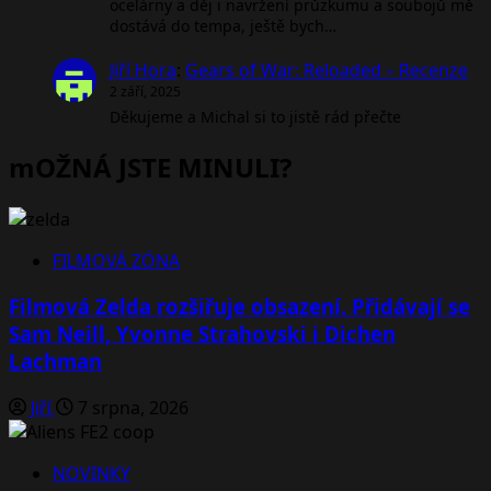
ocelárny a děj i navržení průzkumu a soubojů mě
dostává do tempa, ještě bych…
Jiří Hora
:
Gears of War: Reloaded – Recenze
2 září, 2025
Děkujeme a Michal si to jistě rád přečte
mOŽNÁ JSTE MINULI?
FILMOVÁ ZÓNA
Filmová Zelda rozšiřuje obsazení. Přidávají se
Sam Neill, Yvonne Strahovski i Dichen
Lachman
Jiří
7 srpna, 2026
NOVINKY