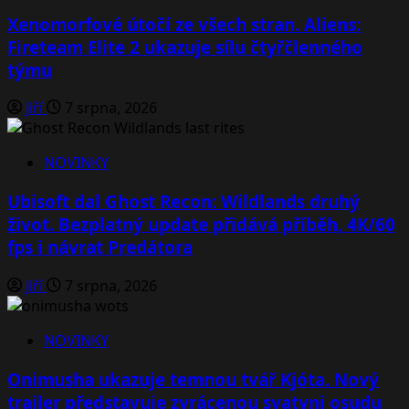
Xenomorfové útočí ze všech stran. Aliens:
Fireteam Elite 2 ukazuje sílu čtyřčlenného
týmu
Jiří
7 srpna, 2026
NOVINKY
Ubisoft dal Ghost Recon: Wildlands druhý
život. Bezplatný update přidává příběh, 4K/60
fps i návrat Predátora
Jiří
7 srpna, 2026
NOVINKY
Onimusha ukazuje temnou tvář Kjóta. Nový
trailer představuje zvrácenou svatyni osudu