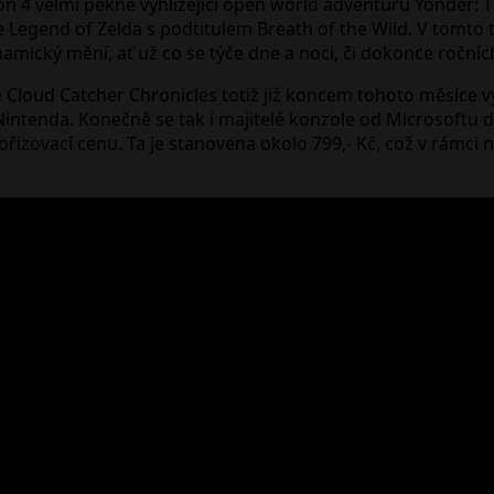
tion 4 velmi pěkné vyhlížející open world adventuru Yonder:
Legend of Zelda s podtitulem Breath of the Wild. V tomto ti
namický mění, ať už co se týče dne a noci, či dokonce ročníc
Cloud Catcher Chronicles totiž již koncem tohoto měsíce vy
Nintenda. Konečně se tak i majitelé konzole od Microsoftu d
ořizovací cenu. Ta je stanovena okolo 799,- Kč, což v rámci