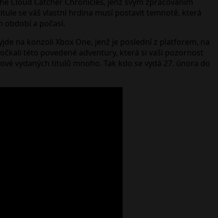
 The Cloud Catcher Chronicles, jenž svým zpracováním
tule se váš vlastní hrdina musí postavit temnotě, která
h období a počasí.
jde na konzoli Xbox One, jenž je poslední z platforem, na
očkali této povedené adventury, která si vaši pozornost
 nové vydaných titulů mnoho. Tak kdo se vydá 27. února do