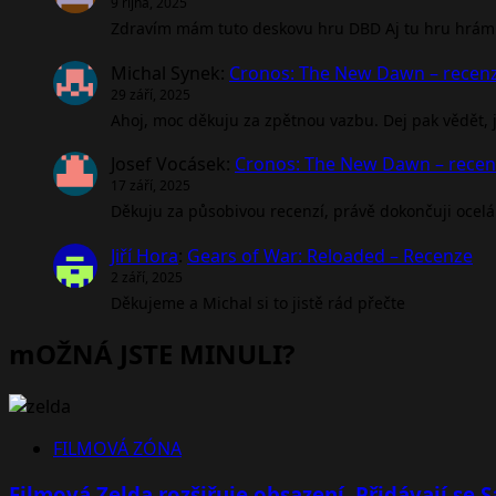
9 října, 2025
Zdravím mám tuto deskovu hru DBD Aj tu hru hrám 
Michal Synek
:
Cronos: The New Dawn – recen
29 září, 2025
Ahoj, moc děkuju za zpětnou vazbu. Dej pak vědět, jak
Josef Vocásek
:
Cronos: The New Dawn – rece
17 září, 2025
Děkuju za působivou recenzí, právě dokončuji ocel
Jiří Hora
:
Gears of War: Reloaded – Recenze
2 září, 2025
Děkujeme a Michal si to jistě rád přečte
mOŽNÁ JSTE MINULI?
FILMOVÁ ZÓNA
Filmová Zelda rozšiřuje obsazení. Přidávají se