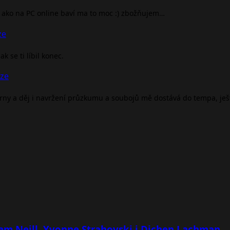
ako na PC online baví ma to moc :) zbožňujem…
ze
 se ti líbil konec.
nze
árny a děj i navržení průzkumu a soubojů mě dostává do tempa, je
 Sam Neill, Yvonne Strahovski i Dichen Lachman