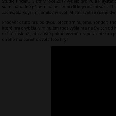
Studio Prideful Sloth v roce 2017 vydalo pro PC a Playsta
velmi nápadně připomíná poslední díl legendární série The 
zachvátila kdysi mírumilovný svět. Místní svět se různé dy
Proč však tuto hru po dvou letech zmiňujeme. Yonder: The 
které hra chyběla, v minulém roce vyšla hra na Switch od 
určitě zaslouží, obzvláště pokud vezměte v potaz nízkou p
onoho malebného světa této hry?