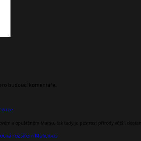
 pro budoucí komentáře.
ecenze
rovém a opuštěném Marsu, tak tady je pestrost přírody větší, dosta
očká rozšíření Malicious