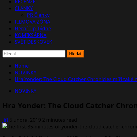
RECENZE
ČLÁNKY
PR Články
FILMOVÁ ZÓNA
Herní Tip Týdne
KOMIKSÁRNA
SVĚT DESKOVEK
Vyhledávání
Home
NOVINKY
Hra Yonder: The Cloud Catcher Chronicles míří také
NOVINKY
Hra Yonder: The Cloud Catcher Chron
Jiří
5 února, 2019
2 minutes read