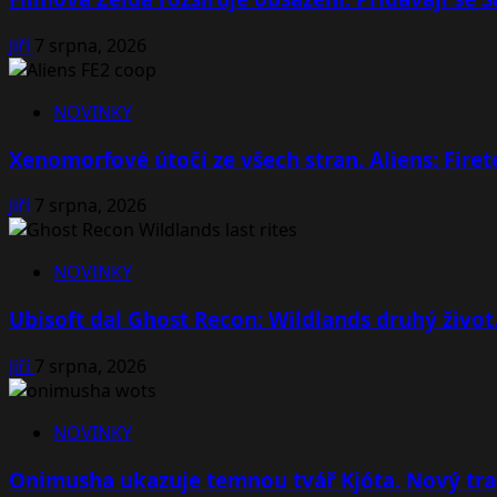
Jiří
7 srpna, 2026
NOVINKY
Xenomorfové útočí ze všech stran. Aliens: Fire
Jiří
7 srpna, 2026
NOVINKY
Ubisoft dal Ghost Recon: Wildlands druhý život
Jiří
7 srpna, 2026
NOVINKY
Onimusha ukazuje temnou tvář Kjóta. Nový tra