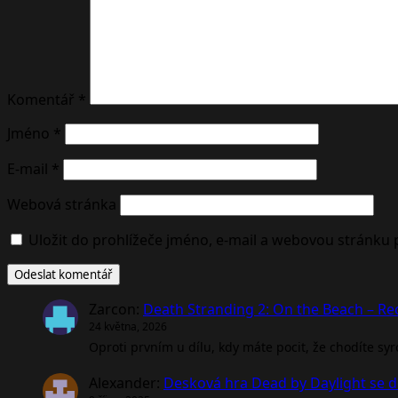
Komentář
*
Jméno
*
E-mail
*
Webová stránka
Uložit do prohlížeče jméno, e-mail a webovou stránku
Zarcon
:
Death Stranding 2: On the Beach – R
24 května, 2026
Oproti prvním u dílu, kdy máte pocit, že chodíte sy
Alexander
:
Desková hra Dead by Daylight se d