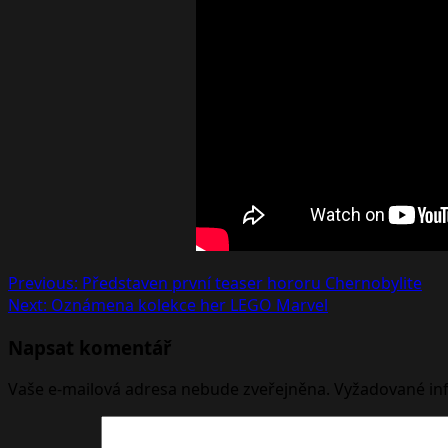
Post
Previous:
Představen první teaser hororu Chernobylite
Next:
Oznámena kolekce her LEGO Marvel
navigation
Napsat komentář
Vaše e-mailová adresa nebude zveřejněna.
Vyžadované in