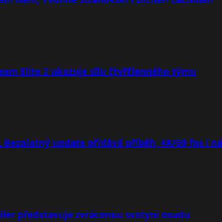
team Elite 2 ukazuje sílu čtyřčlenného týmu
. Bezplatný update přidává příběh, 4K/60 fps i n
iler představuje zvrácenou svatyni osudu