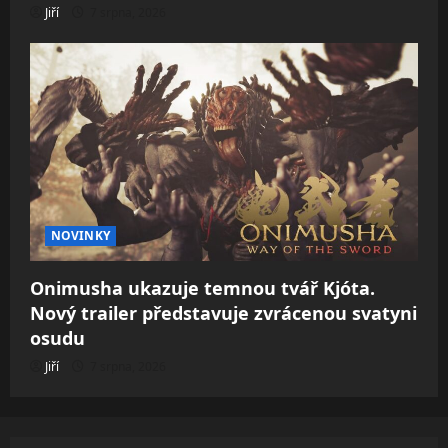
Jiří
7 srpna, 2026
NOVINKY
Onimusha ukazuje temnou tvář Kjóta.
Nový trailer představuje zvrácenou svatyni
osudu
Jiří
7 srpna, 2026