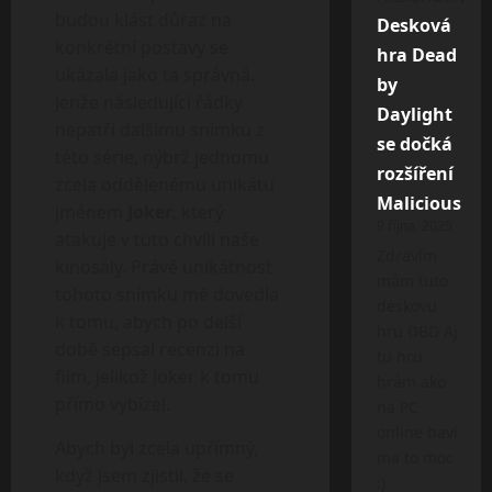
budou klást důraz na
Desková
konkrétní postavy se
hra Dead
ukázala jako ta správná.
by
Jenže následující řádky
Daylight
nepatří dalšímu snímku z
se dočká
této série, nýbrž jednomu
rozšíření
zcela oddělenému unikátu
Malicious
jménem
Joker
, který
9 října, 2025
atakuje v tuto chvíli naše
Zdravím
kinosály. Právě unikátnost
mám tuto
tohoto snímku mě dovedla
deskovu
k tomu, abych po delší
hru DBD Aj
době sepsal recenzi na
tu hru
film, jelikož Joker k tomu
hrám ako
přímo vybízel.
na PC
online baví
Abych byl zcela upřímný,
ma to moc
když jsem zjistil, že se
:)