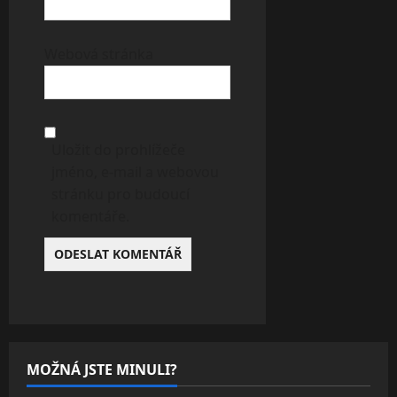
Webová stránka
Uložit do prohlížeče
jméno, e-mail a webovou
stránku pro budoucí
komentáře.
MOŽNÁ JSTE MINULI?