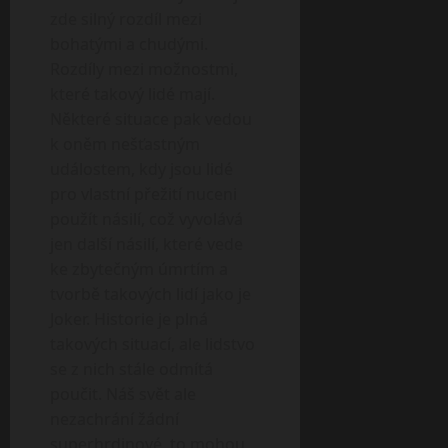
zde silný rozdíl mezi
bohatými a chudými.
Rozdíly mezi možnostmi,
které takový lidé mají.
Některé situace pak vedou
k oněm nešťastným
událostem, kdy jsou lidé
pro vlastní přežití nuceni
použít násilí, což vyvolává
jen další násilí, které vede
ke zbytečným úmrtím a
tvorbě takových lidí jako je
Joker. Historie je plná
takových situací, ale lidstvo
se z nich stále odmítá
poučit. Náš svět ale
nezachrání žádní
superhrdinové, to mohou