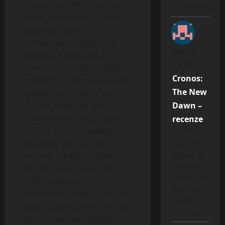
chystá nový film, který se
zbožňujem…
bude zaměřovat na původ
nejikoničtějšího
komiksového záporáka,
Michal
nevěřícně jsem kroutil
Synek
:
hlavou. O to spíš mi přišlo
Cronos:
zvláštní, že film nebudeme
The New
spadat pod ucelený vesmír
DC, ale bude stát zcela
Dawn –
samostatně. Todd Phillips,
recenze
režisér snímku, vlastně
29 září, 2025
původně ani svůj film
Ahoj, moc
děkuju za
nechtěl zasadit do žádného
zpětnou
komiksového světa, ale
vazbu. Dej
chtěl poukázat na
pak vědět,
podobnou situaci. Tudíž se
jak se ti
jemu a společnosti Warner
líbil konec.
Bros. zdálo jako nejlepší