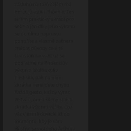
zásluhu na tom celém má
herec Joaquin Phoenix. Ten
si film prakticky ukradl pro
sebe a jen díky jeho výkonu
se do filmu naprosto
ponoříte a vlastně začnete
chápat důvody celé té
transformace. Ať už se
podíváme na Phoenixův
výkon z jakéhokoliv
hlediska, pak na něm
zkrátka nenajdete chybu.
Každé gesto, každý výraz
ve tváři, onen šílený smích,
zkrátka vše mu věříte. Což
vás vlastně dovede až do
momentu, kdy je vám
vlastně samotného Arthura