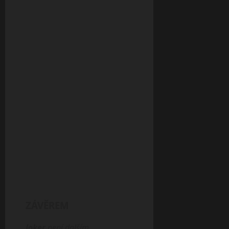
ZÁVĚREM
Joker
není dalším