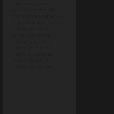
zásluhu na výborné
atmosféře filmu mají i
dobře vybrané scenény a
použitá kamera.
Komplexnost celého
snímku pak uzavírá
hudební doprovod.
Depresivní tóny totiž
dokonale dokreslují
veškeré situace, kterých
jsme ve filmu svědky.