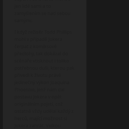
jen lidé sami a to
zamyšlením se nad sebou
samými.
I když režisér Todd Phillips
mohl v případě Jokera
čerpat z komiksové
předlohy, tak dokázal do
scénáře vtisknout i toliko
potřebnou duši, kterou pak
přivedl k životu právě
jedinečný výkon Joaquina
Phoenixe, jenž nám dal
postavu Jokera v opět
originálním pojetí, což
ostatně vždy udělal každý z
herců, mající možnost si
Jokera zahrát. Velkou