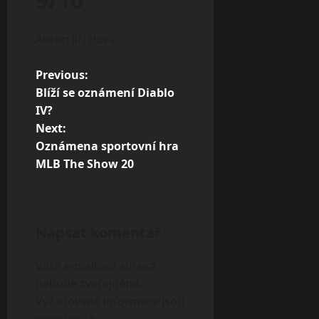
Autor: Jiří Hora
P
Previous:
Blíží se oznámení Diablo
o
IV?
s
Next:
t
Oznámena sportovní hra
MLB The Show 20
n
a
v
Napsat komentář
i
g
Vaše e-mailová adresa
nebude zveřejněna.
a
Vyžadované informace jsou
t