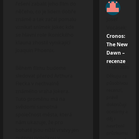
řešení zabalit jeho film do
něčeho, co je lidem dobře
známé a tak začal pomalu
Josef
vznikat snímek Joker, kde
Vocásek
:
se hlavní role ikonického
Cronos:
klauna zhostil vynikající
The New
Joaquin Phoenix.
Dawn –
recenze
Během filmu budeme
17 září, 2025
sledovat přerod Arthura
Děkuju za
Flecka v nechvalně
působivou
recenzí,
známého vraha Jokera.
právě
Tuto proměnu má na
dokončuji
svědomí samotná
ocelárny a
společnost města, která
děj i
nám ukazuje, že pro
navržení
bohaté jsou nižší vrstvy jen
průzkumu
nutnou položkou v