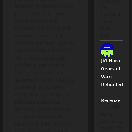
a soubojů
inventáři, kterou je možné
mě
jednoduše odškrtnout,
dostává do
stejně jako odškrtli
tempa,
samotného Arthura, jenž
ještě
bych…
měl prostý sen stát se
sólovým komikem, což mu
dopřáno nebylo. Postava
Arthura zde vyobrazuje
Jiří Hora
:
psychicky nemocného
Gears of
člověka, na kterého se
War:
společnost úplně vykašle a
Reloaded
odsune jej na samotný
–
okraj. Ikonou naděje se tak
Recenze
má stát kandidát na
2 září, 2025
starostu Thomas Wayne,
Děkujeme
ale ani on není zdaleka
a Michal si
bezchybný. Sled různých
to jistě rád
událostí nakonec vyústí v