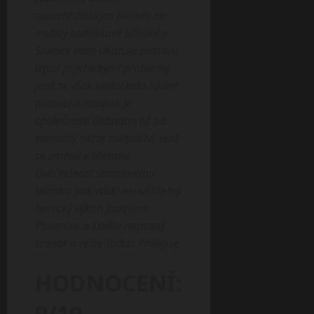
superhrdinským filmem na
motivy komiksové předlohy.
Snímek nám ukazuje postavu
trpící psychickými problémy,
jenž se však nedočkala žádné
pomocí a naopak je
společností dohnána až na
samotný okraj zoufalství, jenž
se změnil v šílenství.
Uvěřitelnost samotnému
snímku pak vtiskl neuvěřitelný
herecký výkon Joaquina
Phoenixe a skvěle napsaný
scénář a režie Todda Phillipse.
HODNOCENÍ:
9/10