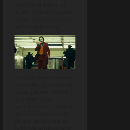
v určitých ohledech líto,
jelikož i on se stane pouze
objetí špatně nastavených
měřítek společnosti.
Byť je ústředním motivem
celého filmu právě postava
Jokera, pak není vhodné
ignorovat i obraz
společnosti města Gotham.
Ten v řadě ohledů odráží
situace, kterých jsme ve
světě stále svědky. Stále je