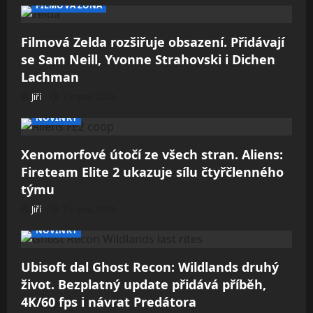
FILMOVÁ ZÓNA
Filmová Zelda rozšiřuje obsazení. Přidávají
se Sam Neill, Yvonne Strahovski i Dichen
Lachman
Jiří
7 srpna, 2026
NOVINKY
Xenomorfové útočí ze všech stran. Aliens:
Fireteam Elite 2 ukazuje sílu čtyřčlenného
týmu
Jiří
7 srpna, 2026
NOVINKY
Ubisoft dal Ghost Recon: Wildlands druhý
život. Bezplatný update přidává příběh,
4K/60 fps i návrat Predátora