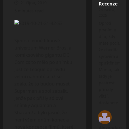
21 října, 2019
Recenze
24 května,
5 minutes read
2026
Oproti
prvním u
dílu, kdy
Sjednocenné filmové
máte pocit,
univerzum Warner Bros. a
že chodíte
komiksového gigantu DC
syrovém a
Comics to mělo po snímku
opuštěném
Justice League opravdu
Marsu, tak
velmi nahnuté a už se
tady je
pestrost
zdálo, že to budou muset
přírody
Superman a spol zabalit.
větší,
Jenže pak přišly sólové
dostanete…
snímky Aquaman a
Shazam! a bylo jasné, že
není všem dnům konec a
nová koncepce filmů, které
Alexander
: