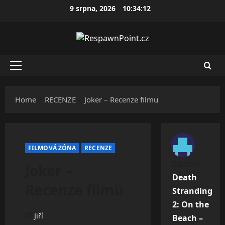
Skip
9 srpna, 2026
10:34:13
to
content
Primary
Menu
Home
RECENZE
Joker – Recenze filmu
FILMOVÁ ZÓNA
RECENZE
Zarcon
:
Joker –
Death
Recenze filmu
Stranding
2: On the
Jiří
Beach –