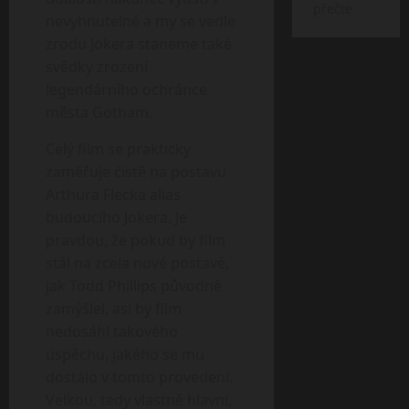
přečte
nevyhnutelné a my se vedle
zrodu Jokera staneme také
svědky zrození
legendárního ochránce
města Gotham.
Celý film se prakticky
zaměřuje čistě na postavu
Arthura Flecka alias
budoucího Jokera. Je
pravdou, že pokud by film
stál na zcela nové postavě,
jak Todd Phillips původně
zamýšlel, asi by film
nedosáhl takového
úspěchu, jakého se mu
dostálo v tomto provedení.
Velkou, tedy vlastně hlavní,