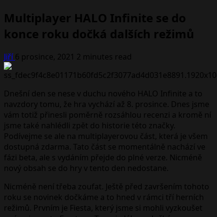
Multiplayer HALO Infinite se do
konce roku dočká dalších režimů
Jiří
6 prosince, 2021
2 minutes read
Dnešní den se nese v duchu nového HALO Infinite a to
navzdory tomu, že hra vychází až 8. prosince. Dnes jsme
vám totiž přinesli poměrně rozsáhlou recenzi a kromě ní
jsme také nahlédli zpět do historie této značky.
Podívejme se ale na multiplayerovou část, která je všem
dostupná zdarma. Tato část se momentálně nachází ve
fázi beta, ale s vydáním přejde do plné verze. Nicméně
nový obsah se do hry v tento den nedostane.
Nicméně není třeba zoufat. Ještě před završením tohoto
roku se novinek dočkáme a to hned v rámci tří herních
režimů. Prvním je Fiesta, který jsme si mohli vyzkoušet