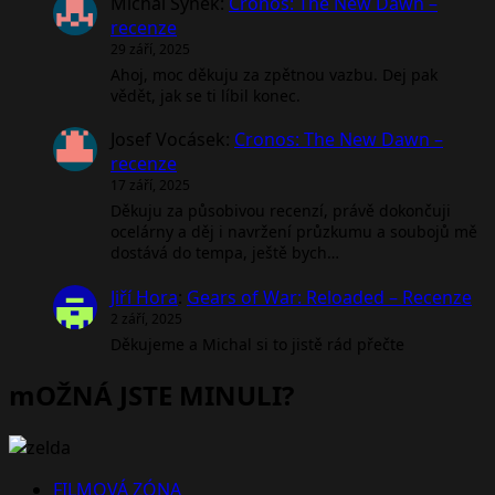
Michal Synek
:
Cronos: The New Dawn –
recenze
29 září, 2025
Ahoj, moc děkuju za zpětnou vazbu. Dej pak
vědět, jak se ti líbil konec.
Josef Vocásek
:
Cronos: The New Dawn –
recenze
17 září, 2025
Děkuju za působivou recenzí, právě dokončuji
ocelárny a děj i navržení průzkumu a soubojů mě
dostává do tempa, ještě bych…
Jiří Hora
:
Gears of War: Reloaded – Recenze
2 září, 2025
Děkujeme a Michal si to jistě rád přečte
mOŽNÁ JSTE MINULI?
FILMOVÁ ZÓNA