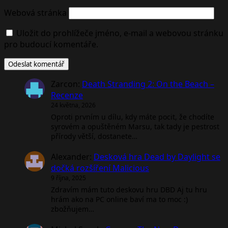
Webová stránka
Uložit do prohlížeče jméno, e-mail a webovou stránku
pro budoucí komentáře.
Zarcon
:
Death Stranding 2: On the Beach –
Recenze
24 května, 2026
Oproti prvním u dílu, kdy máte pocit, že chodíte
syrovém a opuštěném Marsu, tak tady je pestrost
přírody větší, dostanete…
Alexander
:
Desková hra Dead by Daylight se
dočká rozšíření Malicious
9 října, 2025
Zdravím mám tuto deskovu hru DBD Aj tu hru
hrám ako na PC online baví ma to moc :)
zbožňujem…