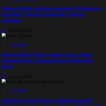
Filmová Zelda rozšiřuje obsazení. Přidávají se
Sam Neill, Yvonne Strahovski i Dichen
Lachman
Jiří
7 srpna, 2026
NOVINKY
Xenomorfové útočí ze všech stran. Aliens:
Fireteam Elite 2 ukazuje sílu čtyřčlenného
týmu
Jiří
7 srpna, 2026
NOVINKY
Ubisoft dal Ghost Recon: Wildlands druhý