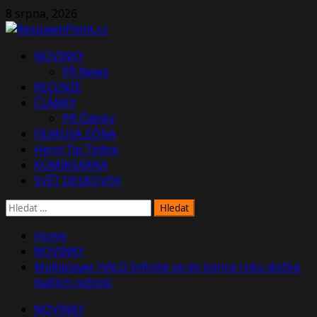
Skip
8 srpna, 2026
to
content
Primary
NOVINKY
Menu
PR News
RECENZE
ČLÁNKY
PR Články
FILMOVÁ ZÓNA
Herní Tip Týdne
KOMIKSÁRNA
SVĚT DESKOVEK
Vyhledávání
Home
NOVINKY
Multiplayer HALO Infinite se do konce roku dočká
dalších režimů
NOVINKY