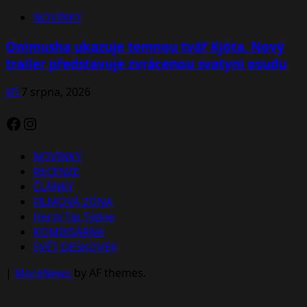
NOVINKY
Onimusha ukazuje temnou tvář Kjóta. Nový
trailer představuje zvrácenou svatyni osudu
Jiří
7 srpna, 2026
Facebook
Instagram
NOVINKY
RECENZE
ČLÁNKY
FILMOVÁ ZÓNA
Herní Tip Týdne
KOMIKSÁRNA
SVĚT DESKOVEK
|
MoreNews
by AF themes.