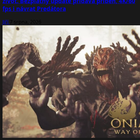
život. Bezplatný update přidává příběh, 4K/60
fps i návrat Predátora
Jiří
7 srpna, 2026