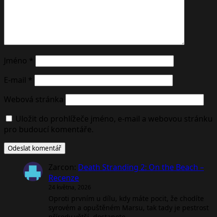
Jméno
*
E-mail
*
Webová stránka
Uložit do prohlížeče jméno, e-mail a webovou stránku
pro budoucí komentáře.
Zarcon
:
Death Stranding 2: On the Beach –
Recenze
24 května, 2026
Oproti prvním u dílu, kdy máte pocit, že chodíte
syrovém a opuštěném Marsu, tak tady je pestrost
přírody větší, dostanete…