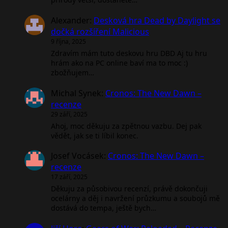
Alexander
:
Desková hra Dead by Daylight se
dočká rozšíření Malicious
9 října, 2025
Zdravím mám tuto deskovu hru DBD Aj tu hru
hrám ako na PC online baví ma to moc :)
zbožňujem…
Michal Synek
:
Cronos: The New Dawn –
recenze
29 září, 2025
Ahoj, moc děkuju za zpětnou vazbu. Dej pak
vědět, jak se ti líbil konec.
Josef Vocásek
:
Cronos: The New Dawn –
recenze
17 září, 2025
Děkuju za působivou recenzí, právě dokončuji
ocelárny a děj i navržení průzkumu a soubojů mě
dostává do tempa, ještě bych…