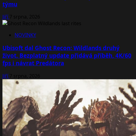
týmu
Jiří
7 srpna, 2026
NOVINKY
Ubisoft dal Ghost Recon: Wildlands druhý
život. Bezplatný update přidává příběh, 4K/60
fps i návrat Predátora
Jiří
7 srpna, 2026