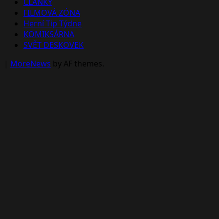
ČLÁNKY
FILMOVÁ ZÓNA
Herní Tip Týdne
KOMIKSÁRNA
SVĚT DESKOVEK
|
MoreNews
by AF themes.