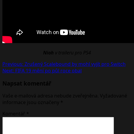
Nioh
v traileru pro PS4
Post
Previous:
Zrušený Scalebound by mohl vyjít pro Switch
Next:
FIFA 19 mění po půl roce obal
navigation
Napsat komentář
Vaše e-mailová adresa nebude zveřejněna.
Vyžadované
informace jsou označeny
*
Komentář
*