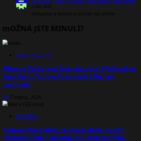
Jiří Hora
:
Gears of War: Reloaded – Recenze
2 září, 2025
Děkujeme a Michal si to jistě rád přečte
mOŽNÁ JSTE MINULI?
FILMOVÁ ZÓNA
Filmová Zelda rozšiřuje obsazení. Přidávají se
Sam Neill, Yvonne Strahovski i Dichen
Lachman
Jiří
7 srpna, 2026
NOVINKY
Xenomorfové útočí ze všech stran. Aliens:
Fireteam Elite 2 ukazuje sílu čtyřčlenného