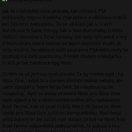
Jak se v loňském roce ukázalo, tak některé PS4
exkluzivity nejsou trvalého charakteru a většinou si drží
jen časovou exkluzivitu. To se ukázalo jak u Crash
Bandicoot N Sane Trilogy, tak u Nier Automata, či letos
dalších remasterů Final Fantasy. Jde tedy výhradně o hry
třetích stran, které nejsou od jejich vlastních studií. Je
tedy možné, že některé další současné PS4 exkluzivity se
podívají na další platformy. Prvním titulem v hledáčku
hráčů je tak hardcore rpg Nioh.
O něm se už jednou spekulovalo, že by mohlo vyjít i na
Xbox One, i když to v daném období reálné nebylo, ale
sami vývojáři z Team Ninja řekli, že v budoucnu nic
nevylučují. Nyní se dotaz ohledně Nioh pro Xbox One
opět vyjevil a to v rámci twitterového účtu vydavatele
Koei Tecmo, kde se ptali hráčů, který díl Dead or Alive
chtějí pro Xbox One zpětnou kompatibilitu. Pod tímto
příspěvkem se ale začali rojit dotazy právě na Nioh, kde
Koei Tecmo odpověděli jednoznačně, že pokud o hru