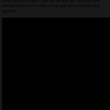
bude opravdu zájem, tak nic nevylučují. Takže pokud
chcete tento titul na Xbox One, pak jim neváhejte dát
podnět.