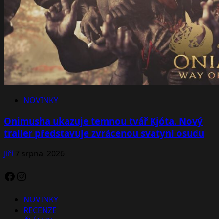
NOVINKY
Onimusha ukazuje temnou tvář Kjóta. Nový
trailer představuje zvrácenou svatyni osudu
Jiří
7 srpna, 2026
Facebook
Instagram
NOVINKY
RECENZE