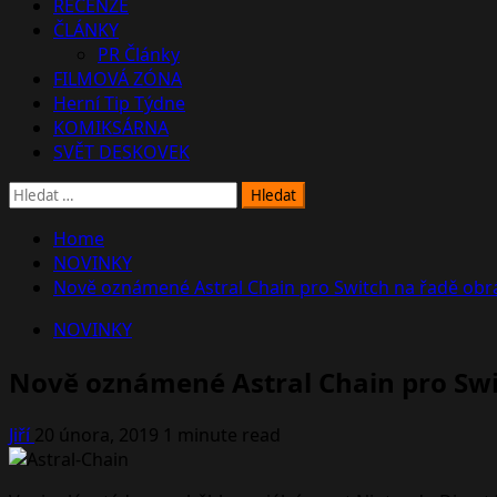
RECENZE
ČLÁNKY
PR Články
FILMOVÁ ZÓNA
Herní Tip Týdne
KOMIKSÁRNA
SVĚT DESKOVEK
Vyhledávání
Home
NOVINKY
Nově oznámené Astral Chain pro Switch na řadě obr
NOVINKY
Nově oznámené Astral Chain pro Swi
Jiří
20 února, 2019
1 minute read