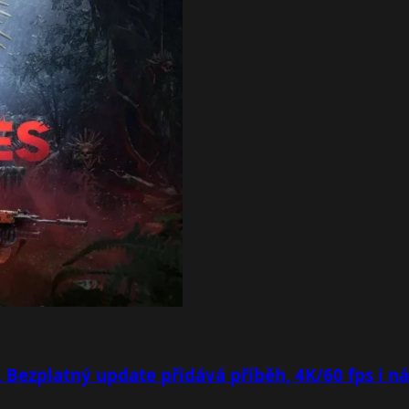
. Bezplatný update přidává příběh, 4K/60 fps i n