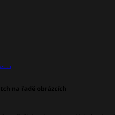
ázcích
tch na řadě obrázcích