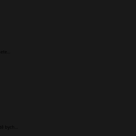
nete…
ště bych…