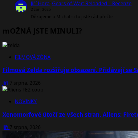
Jiří Hora
:
Gears of War: Reloaded – Recenze
2 září, 2025
Děkujeme a Michal si to jistě rád přečte
mOŽNÁ JSTE MINULI?
FILMOVÁ ZÓNA
Filmová Zelda rozšiřuje obsazení. Přidávají se
Jiří
7 srpna, 2026
NOVINKY
Xenomorfové útočí ze všech stran. Aliens: Fire
Jiří
7 srpna, 2026