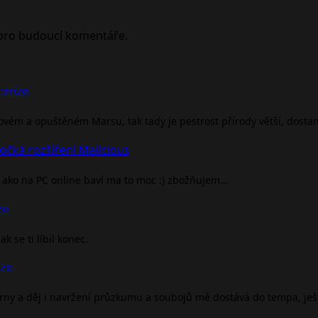
 pro budoucí komentáře.
ecenze
rovém a opuštěném Marsu, tak tady je pestrost přírody větší, dosta
očká rozšíření Malicious
ako na PC online baví ma to moc :) zbožňujem…
ze
 se ti líbil konec.
nze
árny a děj i navržení průzkumu a soubojů mě dostává do tempa, je