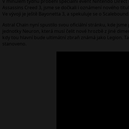
V minulém týdnu proběhl speciální event Nintendo Direct
Assassins Creed 3, jsme se dočkali i oznámení nového titu
Ve vývoji je ještě Bayonetta 3, a spekuluje se o Scalebound
Astral Chain nyní spustilo svou oficiální stránku, kde jsm
jednotky Neuron, která musí čelit nové hrozbě z jiné dime
kdy tou hlavní bude ultimátní zbraň známá jako Legion. 
stanoveno.