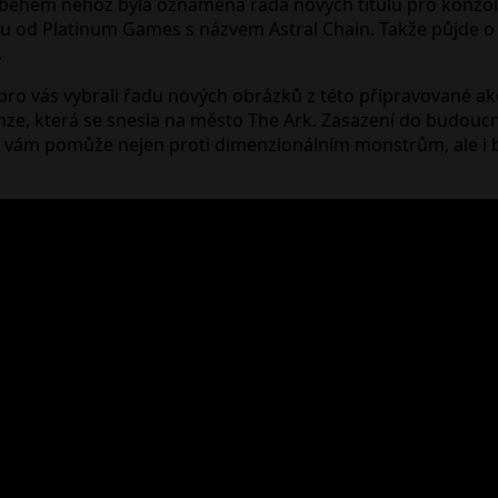
 během něhož byla oznámena ráda nových titulů pro konzol
lu od Platinum Games s názvem Astral Chain. Takže půjde o d
.
e pro vás vybrali řadu nových obrázků z této připravované ak
nze, která se snesla na město The Ark. Zasazení do budoucn
Ta vám pomůže nejen proti dimenzionálním monstrům, ale i 