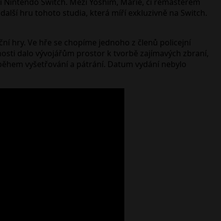
i Nintendo Switch. Mezi Yoshim, Marie, či remasterem
alší hru tohoto studia, která míří exkluzivně na Switch.
ční hry. Ve hře se chopíme jednoho z členů policejní
osti dalo vývojářům prostor k tvorbě zajímavých zbraní,
během vyšetřování a pátrání. Datum vydání nebylo