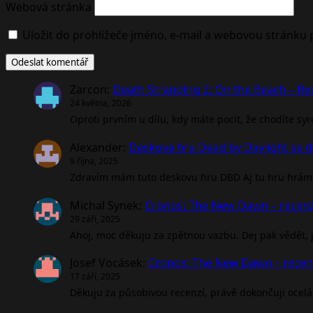
Webová stránka
Uložit do prohlížeče jméno, e-mail a webovou stránku
Zarcon
:
Death Stranding 2: On the Beach – R
24 května, 2026
Oproti prvním u dílu, kdy máte pocit, že chodíte sy
Alexander
:
Desková hra Dead by Daylight se d
9 října, 2025
Zdravím mám tuto deskovu hru DBD Aj tu hru hrám 
Michal Synek
:
Cronos: The New Dawn – recen
29 září, 2025
Ahoj, moc děkuju za zpětnou vazbu. Dej pak vědět, jak
Josef Vocásek
:
Cronos: The New Dawn – rece
17 září, 2025
Děkuju za působivou recenzí, právě dokončuji ocel