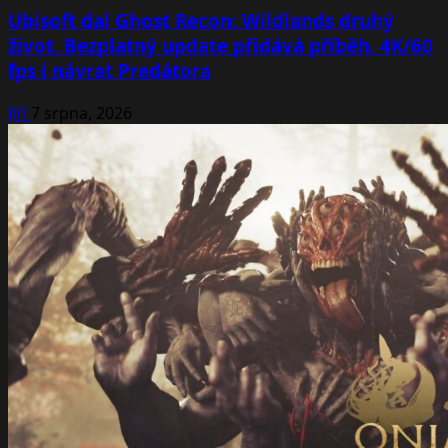
Ubisoft dal Ghost Recon: Wildlands druhý
život. Bezplatný update přidává příběh, 4K/60
fps i návrat Predátora
Jiří
7 srpna, 2026