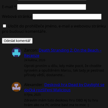
E-mail
*
Webová stránka
Uložit do prohlížeče jméno, e-mail a webovou stránku
pro budoucí komentáře.
Zarcon
:
Death Stranding 2: On the Beach –
Recenze
24 května, 2026
Oproti prvním u dílu, kdy máte pocit, že chodíte
syrovém a opuštěném Marsu, tak tady je pestrost
přírody větší, dostanete…
Alexander
:
Desková hra Dead by Daylight se
dočká rozšíření Malicious
9 října, 2025
Zdravím mám tuto deskovu hru DBD Aj tu hru
hrám ako na PC online baví ma to moc :)