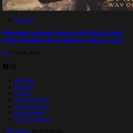
NOVINKY
Onimusha ukazuje temnou tvář Kjóta. Nový
trailer představuje zvrácenou svatyni osudu
Jiří
7 srpna, 2026
Facebook
Instagram
NOVINKY
RECENZE
ČLÁNKY
FILMOVÁ ZÓNA
Herní Tip Týdne
KOMIKSÁRNA
SVĚT DESKOVEK
|
MoreNews
by AF themes.