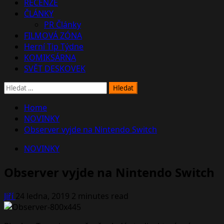
RECENZE
ČLÁNKY
PR Články
FILMOVÁ ZÓNA
Herní Tip Týdne
KOMIKSÁRNA
SVĚT DESKOVEK
Vyhledávání
Home
NOVINKY
Observer vyjde na Nintendo Switch
NOVINKY
Observer vyjde na Nintendo Switch
Jiří
24 ledna, 2019
2 minutes read