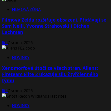
FILMOVÁ ZÓNA
Filmová Zelda rozšiřuje obsazení. Přidávají se
Sam Neill, Yvonne Strahovski i Dichen
Lachman
Jiří
7 srpna, 2026
NOVINKY
Xenomorfové útočí ze všech stran. Aliens:
Fireteam Elite 2 ukazuje sílu čtyřčlenného
týmu
Jiří
7 srpna, 2026
NOVINKY