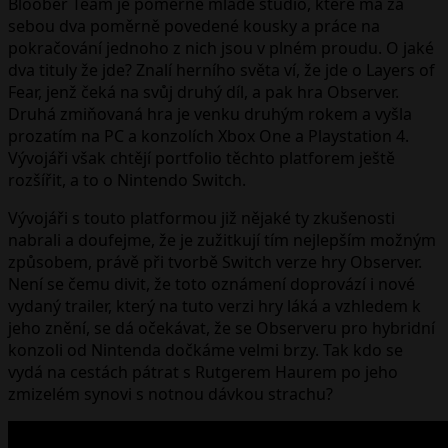
Bloober Team je poměrně mladé studio, které má za
sebou dva poměrně povedené kousky a práce na
pokračování jednoho z nich jsou v plném proudu. O jaké
dva tituly že jde? Znalí herního světa ví, že jde o Layers of
Fear, jenž čeká na svůj druhý díl, a pak hra Observer.
Druhá zmiňovaná hra je venku druhým rokem a vyšla
prozatím na PC a konzolích Xbox One a Playstation 4.
Vývojáři však chtějí portfolio těchto platforem ještě
rozšířit, a to o Nintendo Switch.
Vývojáři s touto platformou již nějaké ty zkušenosti
nabrali a doufejme, že je zužitkují tím nejlepším možným
způsobem, právě při tvorbě Switch verze hry Observer.
Není se čemu divit, že toto oznámení doprovází i nové
vydaný trailer, který na tuto verzi hry láká a vzhledem k
jeho znění, se dá očekávat, že se Observeru pro hybridní
konzoli od Nintenda dočkáme velmi brzy. Tak kdo se
vydá na cestách pátrat s Rutgerem Haurem po jeho
zmizelém synovi s notnou dávkou strachu?