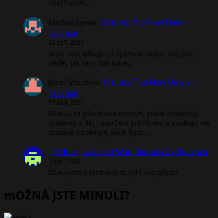
zbožňujem…
Michal Synek
:
Cronos: The New Dawn –
recenze
29 září, 2025
Ahoj, moc děkuju za zpětnou vazbu. Dej pak
vědět, jak se ti líbil konec.
Josef Vocásek
:
Cronos: The New Dawn –
recenze
17 září, 2025
Děkuju za působivou recenzí, právě dokončuji
ocelárny a děj i navržení průzkumu a soubojů mě
dostává do tempa, ještě bych…
Jiří Hora
:
Gears of War: Reloaded – Recenze
2 září, 2025
Děkujeme a Michal si to jistě rád přečte
mOŽNÁ JSTE MINULI?