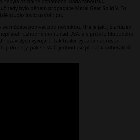
tím nebyla oficiálně oznámena. Řada fanoušků
 už tady bylo během propagace Metal Gear Solid V. To
slé studio InvictusVolition.
 se můžete podívat pod novinkou. Hra je jak, již z název
epřátel rozhodně není z řad USA, ale přišel z hlubokého
 nezávislých vývojářů, tak trailer vypadá naprosto
řístup do bety, pak se stačí jednoduše přidat k odběratelů