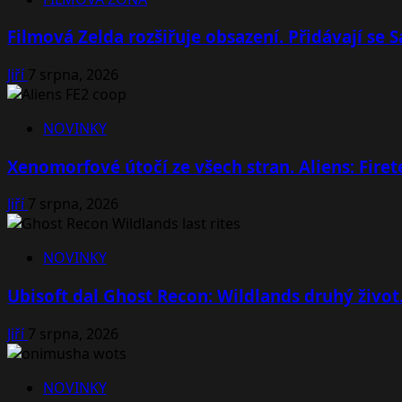
Filmová Zelda rozšiřuje obsazení. Přidávají se
Jiří
7 srpna, 2026
NOVINKY
Xenomorfové útočí ze všech stran. Aliens: Fire
Jiří
7 srpna, 2026
NOVINKY
Ubisoft dal Ghost Recon: Wildlands druhý život
Jiří
7 srpna, 2026
NOVINKY