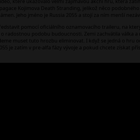
video, které ukazovalo velmi zajímavou akční hru, která za
ropagace Kojimova Death Stranding, jelikož něco podobného
námen. Jeho jméno je Russia 2055 a stojí za ním menší nezávi
ředstavit pomocí oficiálního oznamovacího traileru, na který
o radostnou podobu budoucnosti. Zemi zachvátila válka a n
eme muset tuto hrozbu eliminovat. I když se jedná o hru od
 2055 je zatím v pre-alfa fázy vývoje a pokud chcete získat p