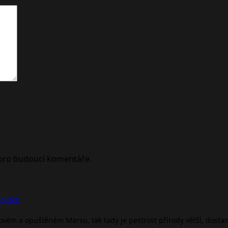
 pro budoucí komentáře.
ecenze
rovém a opuštěném Marsu, tak tady je pestrost přírody větší, dosta