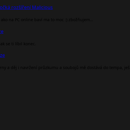
očká rozšíření Malicious
ako na PC online baví ma to moc :) zbožňujem…
ze
 se ti líbil konec.
nze
árny a děj i navržení průzkumu a soubojů mě dostává do tempa, je