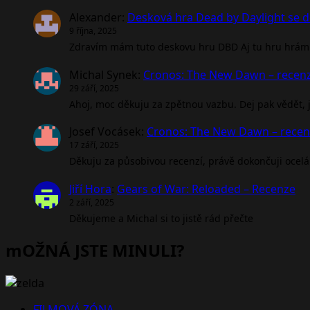
Alexander
:
Desková hra Dead by Daylight se d
9 října, 2025
Zdravím mám tuto deskovu hru DBD Aj tu hru hrám 
Michal Synek
:
Cronos: The New Dawn – recen
29 září, 2025
Ahoj, moc děkuju za zpětnou vazbu. Dej pak vědět, jak
Josef Vocásek
:
Cronos: The New Dawn – rece
17 září, 2025
Děkuju za působivou recenzí, právě dokončuji ocel
Jiří Hora
:
Gears of War: Reloaded – Recenze
2 září, 2025
Děkujeme a Michal si to jistě rád přečte
mOŽNÁ JSTE MINULI?
FILMOVÁ ZÓNA