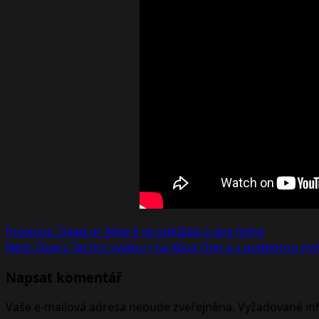
Post
Previous:
Dead or Alive 6 se odkládá o dva týdny
Next:
Gears Tactics vyjdou i na Xbox One a s podporou myš
navigation
Napsat komentář
Vaše e-mailová adresa nebude zveřejněna.
Vyžadované in