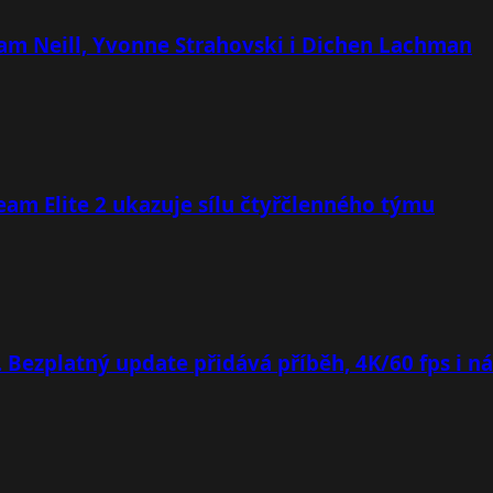
 Sam Neill, Yvonne Strahovski i Dichen Lachman
team Elite 2 ukazuje sílu čtyřčlenného týmu
. Bezplatný update přidává příběh, 4K/60 fps i n