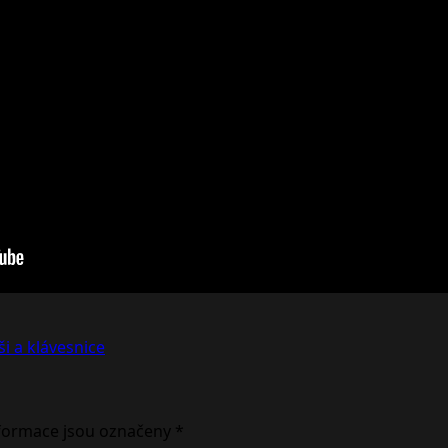
i a klávesnice
formace jsou označeny
*