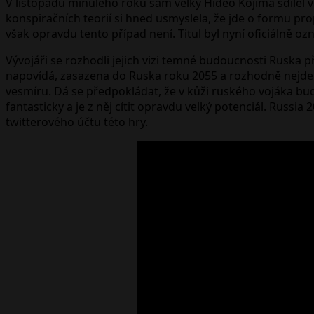
V listopadu minulého roku sám velký Hideo Kojima sdílel 
konspiračních teorií si hned usmyslela, že jde o formu p
však opravdu tento případ není. Titul byl nyní oficiálně oz
Vývojáři se rozhodli jejich vizi temné budoucnosti Ruska p
napovídá, zasazena do Ruska roku 2055 a rozhodně nejde 
vesmíru. Dá se předpokládat, že v kůži ruského vojáka bud
fantasticky a je z něj cítit opravdu velký potenciál. Russia
twitterového účtu této hry.