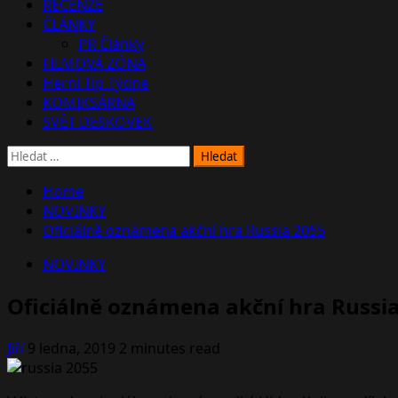
RECENZE
ČLÁNKY
PR Články
FILMOVÁ ZÓNA
Herní Tip Týdne
KOMIKSÁRNA
SVĚT DESKOVEK
Vyhledávání
Home
NOVINKY
Oficiálně oznámena akční hra Russia 2055
NOVINKY
Oficiálně oznámena akční hra Russi
Jiří
9 ledna, 2019
2 minutes read