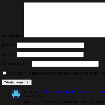
Komentář
*
Jméno
*
E-mail
*
Webová stránka
Uložit do prohlížeče jméno, e-mail a webovou stránku
Zarcon
:
Death Stranding 2: On the Beach – R
24 května, 2026
Oproti prvním u dílu, kdy máte pocit, že chodíte sy