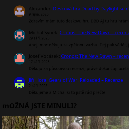
Alexander
:
Desková hra Dead by Daylight se d
9 října, 2025
Zdravím mám tuto deskovu hru DBD Aj tu hru hrám 
Michal Synek
:
Cronos: The New Dawn – recen
29 září, 2025
Ahoj, moc děkuju za zpětnou vazbu. Dej pak vědět, jak
Josef Vocásek
:
Cronos: The New Dawn – rece
17 září, 2025
Děkuju za působivou recenzí, právě dokončuji ocel
Jiří Hora
:
Gears of War: Reloaded – Recenze
2 září, 2025
Děkujeme a Michal si to jistě rád přečte
mOŽNÁ JSTE MINULI?