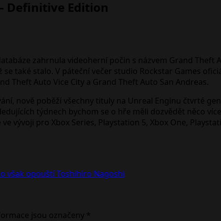
 Definitive Edition
tabáze zahrnula videoherní počin s názvem Grand Theft Auto
ož se také stalo. V páteční večer studio Rockstar Games ofi
and Theft Auto Vice City a Grand Theft Auto San Andreas.
ování, nově poběží všechny tituly na Unreal Enginu čtvrté g
dujících týdnech bychom se o hře měli dozvědět něco více,
je ve vývoji pro Xbox Series, Playstation 5, Xbox One, Playst
o však opouští Toshihiro Nagoshi
formace jsou označeny
*