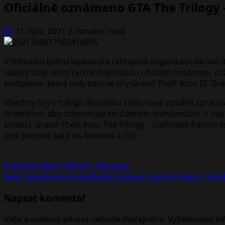
Oficiálně oznámeno GTA The Trilogy –
Jiří
11 října, 2021
2 minutes read
V minulém týdnu tajwanska ratingová organizace do své da
takový únik velmi rychle doprovází i oficiální oznámení, c
kompilace, která tedy zahrne hry Grand Theft Auto III, Gr
Všechny hry v trilogii dostanou zcela nové vizuální zprac
hratelnost, aby odpovídala současným standardům. V násle
kolekci. Grand Theft Auto The Trilogy – Definitive Edition 
jisté podobě také na Android a iOS.
Post
Previous:
Back 4 Blood – Recenze
Next:
Oznámeno pokračování Yakuza: Like a Dragon, studi
navigation
Napsat komentář
Vaše e-mailová adresa nebude zveřejněna.
Vyžadované in