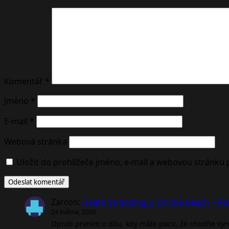
Komentář
*
Jméno
*
E-mail
*
Webová stránka
Uložit do prohlížeče jméno, e-mail a webovou stránku
Zarcon
:
Death Stranding 2: On the Beach – R
24 května, 2026
Oproti prvním u dílu, kdy máte pocit, že chodíte sy