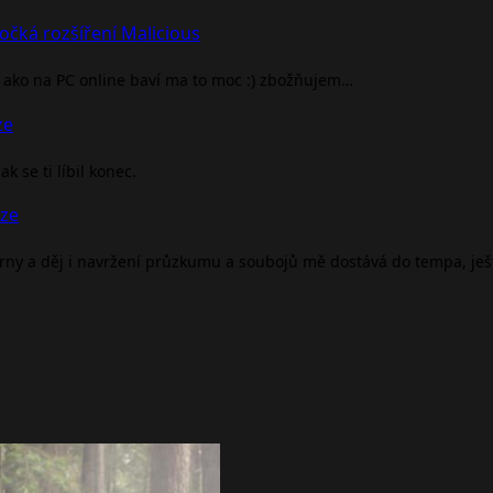
očká rozšíření Malicious
ako na PC online baví ma to moc :) zbožňujem…
ze
 se ti líbil konec.
nze
árny a děj i navržení průzkumu a soubojů mě dostává do tempa, je