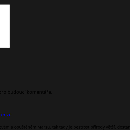
 pro budoucí komentáře.
ecenze
rovém a opuštěném Marsu, tak tady je pestrost přírody větší, dosta