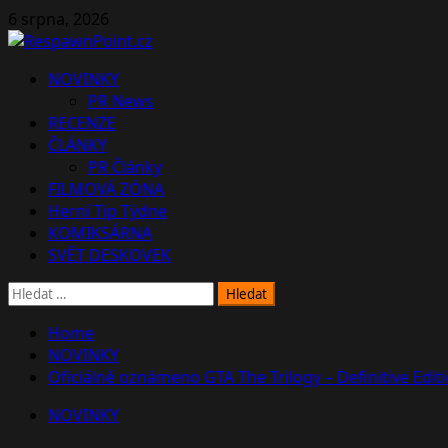
Skip
6 srpna, 2026
to
content
Primary
NOVINKY
Menu
PR News
RECENZE
ČLÁNKY
PR Články
FILMOVÁ ZÓNA
Herní Tip Týdne
KOMIKSÁRNA
SVĚT DESKOVEK
Vyhledávání
Home
NOVINKY
Oficiálně oznámeno GTA The Trilogy – Definitive Edit
NOVINKY