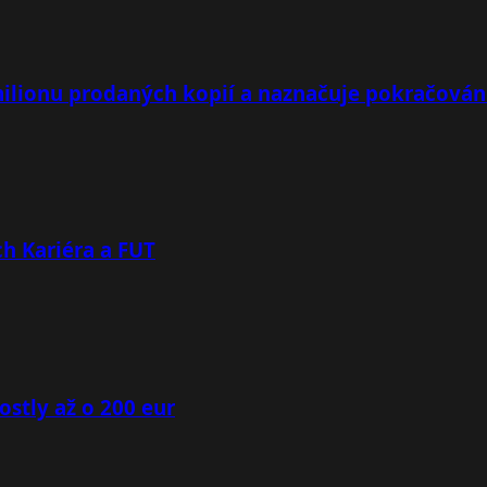
milionu prodaných kopií a naznačuje pokračován
h Kariéra a FUT
ostly až o 200 eur