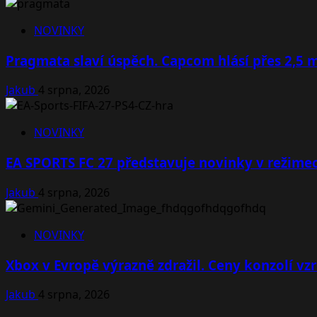
NOVINKY
Pragmata slaví úspěch. Capcom hlásí přes 2,5 
Jakub
4 srpna, 2026
NOVINKY
EA SPORTS FC 27 představuje novinky v režimec
Jakub
4 srpna, 2026
NOVINKY
Xbox v Evropě výrazně zdražil. Ceny konzolí vzr
Jakub
4 srpna, 2026