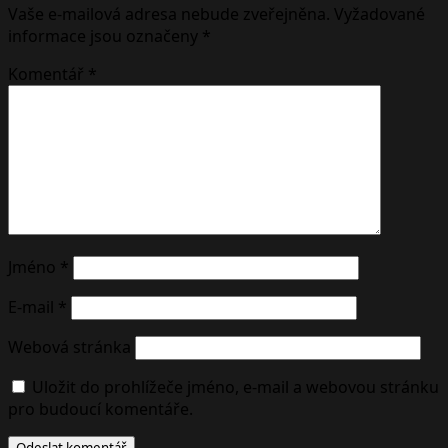
Vaše e-mailová adresa nebude zveřejněna.
Vyžadované
informace jsou označeny
*
Komentář
*
Jméno
*
E-mail
*
Webová stránka
Uložit do prohlížeče jméno, e-mail a webovou stránku
pro budoucí komentáře.