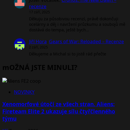
Josef Vocásek
:
Cronos: The New Dawn –
recenze
17 září, 2025
Děkuju za působivou recenzí, právě dokončuji
ocelárny a děj i navržení průzkumu a soubojů mě
dostává do tempa, ještě bych…
Jiří Hora
:
Gears of War: Reloaded – Recenze
2 září, 2025
Děkujeme a Michal si to jistě rád přečte
mOŽNÁ JSTE MINULI?
NOVINKY
Xenomorfové útočí ze všech stran. Aliens:
Fireteam Elite 2 ukazuje sílu čtyřčlenného
týmu