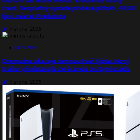
Ubisoft dal Ghost Recon: Wildlands druhý
život. Bezplatný update přidává příběh, 4K/60
fps i návrat Predátora
Jiří
7 srpna, 2026
NOVINKY
Onimusha ukazuje temnou tvář Kjóta. Nový
trailer představuje zvrácenou svatyni osudu
Jiří
7 srpna, 2026