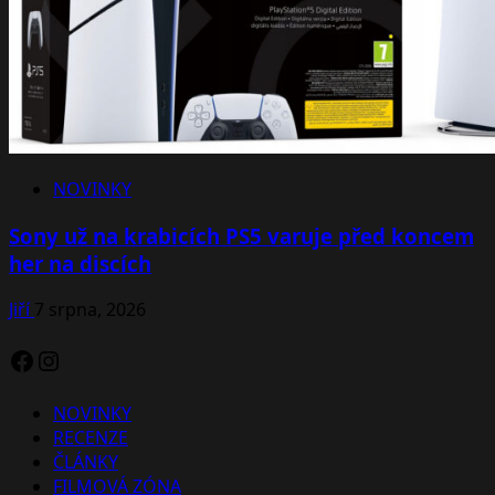
NOVINKY
Sony už na krabicích PS5 varuje před koncem
her na discích
Jiří
7 srpna, 2026
Facebook
Instagram
NOVINKY
RECENZE
ČLÁNKY
FILMOVÁ ZÓNA