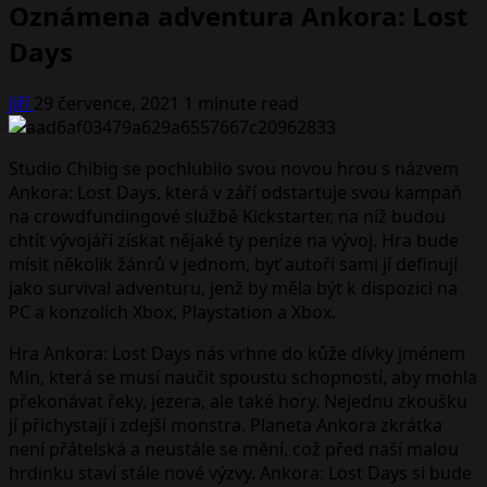
Oznámena adventura Ankora: Lost
Days
Jiří
29 července, 2021
1 minute read
Studio Chibig se pochlubilo svou novou hrou s názvem
Ankora: Lost Days, která v září odstartuje svou kampaň
na crowdfundingové službě Kickstarter, na níž budou
chtít vývojáři získat nějaké ty peníze na vývoj. Hra bude
mísit několik žánrů v jednom, byť autoři sami jí definují
jako survival adventuru, jenž by měla být k dispozici na
PC a konzolích Xbox, Playstation a Xbox.
Hra Ankora: Lost Days nás vrhne do kůže dívky jménem
Min, která se musí naučit spoustu schopností, aby mohla
překonávat řeky, jezera, ale také hory. Nejednu zkoušku
jí přichystají i zdejší monstra. Planeta Ankora zkrátka
není přátelská a neustále se mění, což před naší malou
hrdinku staví stále nové výzvy. Ankora: Lost Days si bude