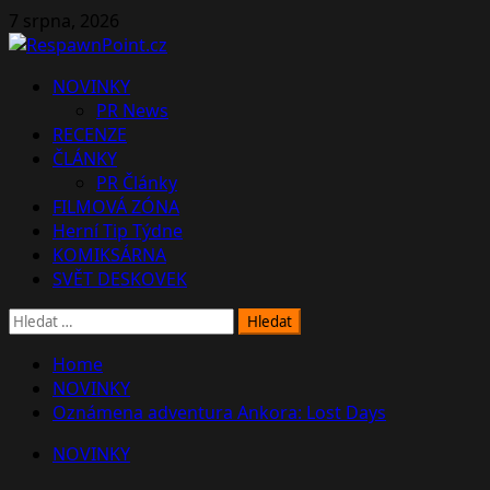
Skip
7 srpna, 2026
to
content
Primary
NOVINKY
Menu
PR News
RECENZE
ČLÁNKY
PR Články
FILMOVÁ ZÓNA
Herní Tip Týdne
KOMIKSÁRNA
SVĚT DESKOVEK
Vyhledávání
Home
NOVINKY
Oznámena adventura Ankora: Lost Days
NOVINKY