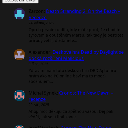
Zarcon
:
Death Stranding 2: On the Beach –
Recenze
24 května, 2026
Oproti prvním u dílu, kdy máte pocit, že chodíte
syrovém a opuštěném Marsu, tak tady je pestrost
přírody větší, dostanete…
Alexander
:
Desková hra Dead by Daylight se
dočká rozšíření Malicious
9 října, 2025
Zdravím mám tuto deskovu hru DBD Aj tu hru
hrám ako na PC online baví ma to moc :)
zbožňujem…
Michal Synek
:
Cronos: The New Dawn –
recenze
29 září, 2025
Ahoj, moc děkuju za zpětnou vazbu. Dej pak
vědět, jak se ti líbil konec.