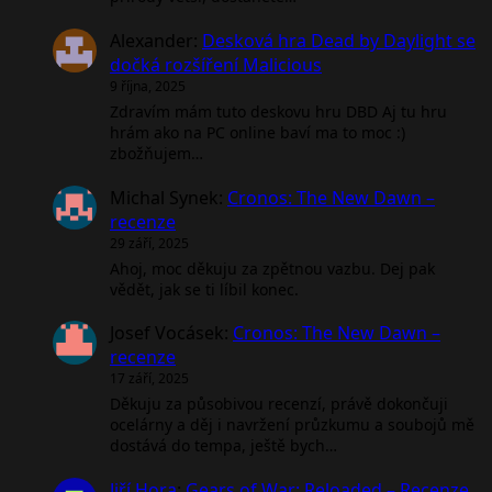
Alexander
:
Desková hra Dead by Daylight se
dočká rozšíření Malicious
9 října, 2025
Zdravím mám tuto deskovu hru DBD Aj tu hru
hrám ako na PC online baví ma to moc :)
zbožňujem…
Michal Synek
:
Cronos: The New Dawn –
recenze
29 září, 2025
Ahoj, moc děkuju za zpětnou vazbu. Dej pak
vědět, jak se ti líbil konec.
Josef Vocásek
:
Cronos: The New Dawn –
recenze
17 září, 2025
Děkuju za působivou recenzí, právě dokončuji
ocelárny a děj i navržení průzkumu a soubojů mě
dostává do tempa, ještě bych…
Jiří Hora
:
Gears of War: Reloaded – Recenze