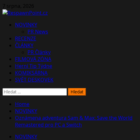
Skip
7 srpna, 2026
to
content
Primary
NOVINKY
Menu
PR News
RECENZE
ČLÁNKY
PR Články
FILMOVÁ ZÓNA
Herní Tip Týdne
KOMIKSÁRNA
SVĚT DESKOVEK
Vyhledávání
Home
NOVINKY
Oznámena adventura Sam & Max: Save the World
Remastered pro PC a Switch
NOVINKY