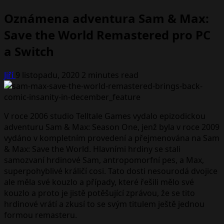
Oznámena adventura Sam & Max:
Save the World Remastered pro PC
a Switch
Jiří
9 listopadu, 2020
2 minutes read
V roce 2006 studio Telltale Games vydalo epizodickou
adventuru Sam & Max: Season One, jenž byla v roce 2009
vydáno v kompletním provedení a přejmenována na Sam
& Max: Save the World. Hlavními hrdiny se stali
samozvaní hrdinové Sam, antropomorfní pes, a Max,
superpohyblivé králičí cosi. Tato dosti nesourodá dvojice
ale měla své kouzlo a případy, které řešili mělo své
kouzlo a proto je jistě potěšující zprávou, že se tito
hrdinové vrátí a zkusí to se svým titulem ještě jednou
formou remasteru.