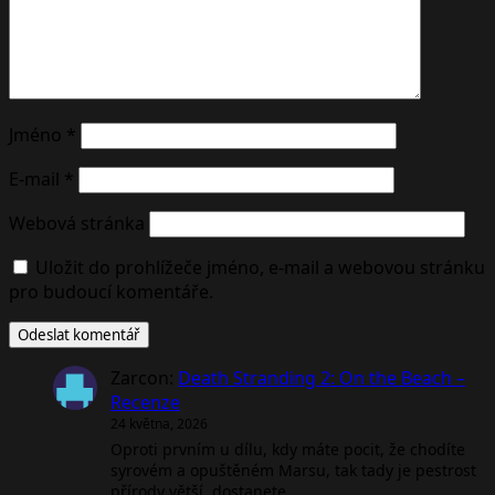
Jméno
*
E-mail
*
Webová stránka
Uložit do prohlížeče jméno, e-mail a webovou stránku
pro budoucí komentáře.
Zarcon
:
Death Stranding 2: On the Beach –
Recenze
24 května, 2026
Oproti prvním u dílu, kdy máte pocit, že chodíte
syrovém a opuštěném Marsu, tak tady je pestrost
přírody větší, dostanete…