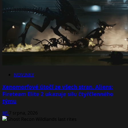
NOVINKY
Xenomorfové útočí ze všech stran. Aliens:
Fireteam Elite 2 ukazuje sílu čtyřčlenného
týmu
Jiří
7 srpna, 2026