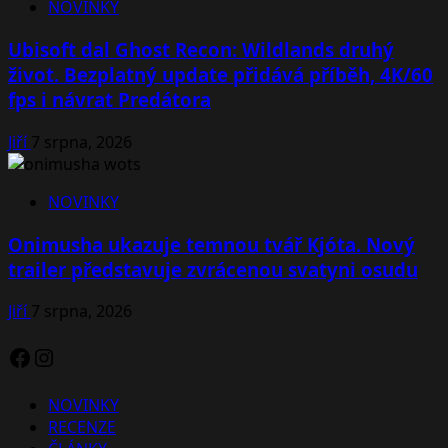
NOVINKY
Ubisoft dal Ghost Recon: Wildlands druhý
život. Bezplatný update přidává příběh, 4K/60
fps i návrat Predátora
Jiří
7 srpna, 2026
NOVINKY
Onimusha ukazuje temnou tvář Kjóta. Nový
trailer představuje zvrácenou svatyni osudu
Jiří
7 srpna, 2026
Facebook
Instagram
NOVINKY
RECENZE