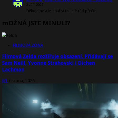
2 září, 2025
Děkujeme a Michal si to jistě rád přečte
mOŽNÁ JSTE MINULI?
FILMOVÁ ZÓNA
Filmová Zelda rozšiřuje obsazení. Přidávají se
Sam Neill, Yvonne Strahovski i Dichen
Lachman
Jiří
7 srpna, 2026