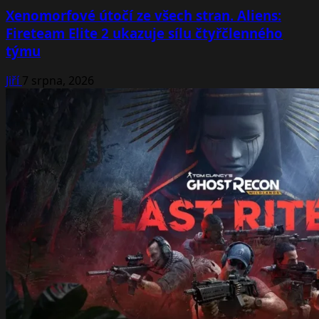
Xenomorfové útočí ze všech stran. Aliens:
Fireteam Elite 2 ukazuje sílu čtyřčlenného
týmu
Jiří
7 srpna, 2026