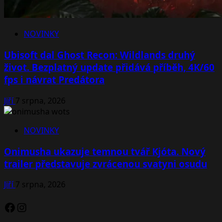
NOVINKY
Ubisoft dal Ghost Recon: Wildlands druhý
život. Bezplatný update přidává příběh, 4K/60
fps i návrat Predátora
Jiří
7 srpna, 2026
NOVINKY
Onimusha ukazuje temnou tvář Kjóta. Nový
trailer představuje zvrácenou svatyni osudu
Jiří
7 srpna, 2026
Facebook
Instagram