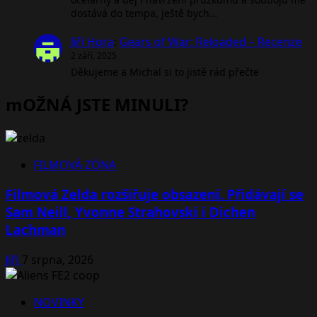
dostává do tempa, ještě bych…
Jiří Hora
:
Gears of War: Reloaded – Recenze
2 září, 2025
Děkujeme a Michal si to jistě rád přečte
mOŽNÁ JSTE MINULI?
FILMOVÁ ZÓNA
Filmová Zelda rozšiřuje obsazení. Přidávají se
Sam Neill, Yvonne Strahovski i Dichen
Lachman
Jiří
7 srpna, 2026
NOVINKY