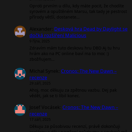
Oproti prvním u dílu, kdy máte pocit, že chodíte
syrovém a opuštěném Marsu, tak tady je pestrost
přírody větší, dostanete…
Alexander
:
Desková hra Dead by Daylight se
dočká rozšíření Malicious
9 října, 2025
Zdravím mám tuto deskovu hru DBD Aj tu hru
hrám ako na PC online baví ma to moc :)
zbožňujem…
Michal Synek
:
Cronos: The New Dawn –
recenze
29 září, 2025
Ahoj, moc děkuju za zpětnou vazbu. Dej pak
vědět, jak se ti líbil konec.
Josef Vocásek
:
Cronos: The New Dawn –
recenze
17 září, 2025
Děkuju za působivou recenzí, právě dokončuji
ocelárny a děj i navržení průzkumu a soubojů mě