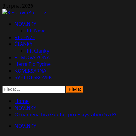
Skip
9 srpna, 2026
to
content
Primary
NOVINKY
Menu
PR News
RECENZE
ČLÁNKY
PR Články
FILMOVÁ ZÓNA
Herní Tip Týdne
KOMIKSÁRNA
SVĚT DESKOVEK
Vyhledávání
Home
NOVINKY
Oznámena hra Godfall pro Playstation 5 a PC
NOVINKY