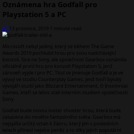
Oznámena hra Godfall pro
Playstation 5 a PC
Jiří
13 prosince, 2019
1 minute read
Microsoft nebyl jediný, který se během The Game
Awards 2019 pochlubil hrou pro svou nadcházející
konzoli. Sice ne Sony, ale společnost Gearbox oznámila
oficiálně první hru pro konzoli Playstation 5, jenž
zároveň vyjde i pro PC. Titul se jmenuje Godfall a je ve
vývoji ve studiu Counterplay Games, jenž tvoří bývalý
vývojáři studií jako Blizzard Entertainment, či Insomniac
Games, kteří se letos stali interním studiem společnosti
Sony.
Godfall bude novou looter shooter hrou, která bude
zasazena do nového fantaskního světa. Gearbox má
nejspíše určitý vztah k žánru, který jim v posledních
letech přinesl nejvíce peněz a to díky jejich populární