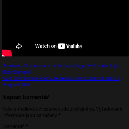
Post
Previous:
Oznámena hra Senua’s Saga: Hellblade II pro
Xbox Series X
navigation
Next:
Oznámeno Fast & Furious Crossroads od autorů
Project CARS
Napsat komentář
Vaše e-mailová adresa nebude zveřejněna.
Vyžadované
informace jsou označeny
*
Komentář
*