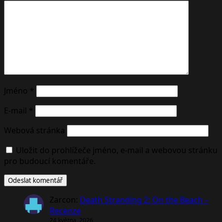
Jméno
*
E-mail
*
Webová stránka
Uložit do prohlížeče jméno, e-mail a webovou stránku
pro budoucí komentáře.
Zarcon
:
Death Stranding 2: On the Beach –
Recenze
24 května, 2026