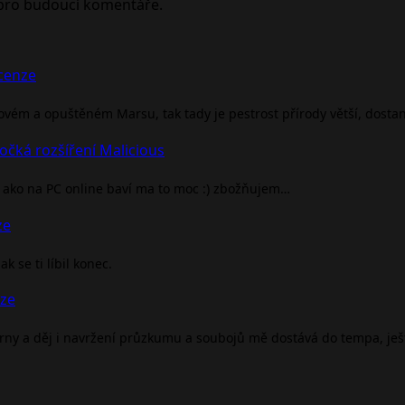
 pro budoucí komentáře.
ecenze
rovém a opuštěném Marsu, tak tady je pestrost přírody větší, dosta
očká rozšíření Malicious
ako na PC online baví ma to moc :) zbožňujem…
ze
 se ti líbil konec.
nze
árny a děj i navržení průzkumu a soubojů mě dostává do tempa, je