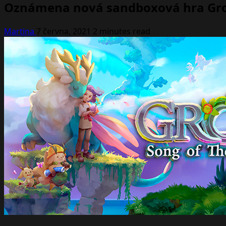
Oznámena nová sandboxová hra Grow
Martina
7 června, 2021
2 minutes read