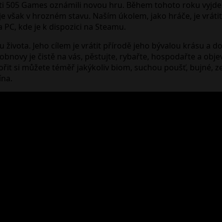
osti 505 Games oznámili novou hru. Během tohoto roku vyjde
 je však v hrozném stavu. Naším úkolem, jako hráče, je vráti
 PC, kde je k dispozici na Steamu.
 života. Jeho cílem je vrátit přírodě jeho bývalou krásu a d
bnovy je čistě na vás, pěstujte, rybařte, hospodařte a objevu
ořit si můžete téměř jakýkoliv biom, suchou poušť, bujné, z
ína.