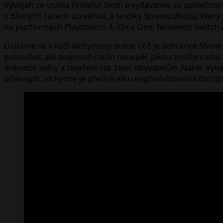
Vývojáři ze studia Prideful Sloth a vydavatelé ze společn
v dávných časech vzkvétala, a to díky Stromu života, který
na platformách Playstation 4, Xbox One, Nintendo Switch a
Ocitáme se v kůži alchymisty srdce, což je ochránce Stromu
pokoušeli, ale doposud nikdo neuspěl. Jakou zvolíte cestu o
dokonce světy a zlepšete tak život obyvatelům Alarie. Vytv
překvapit, alchymie je přeci vcelku nepředvídatelná discipl