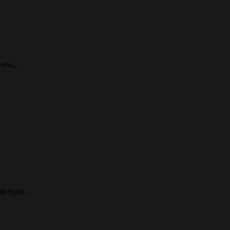
nete…
ště bych…