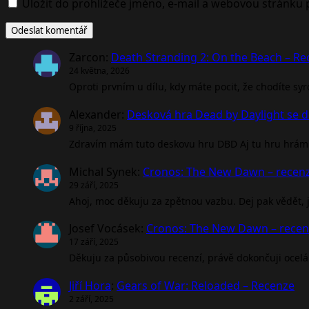
Uložit do prohlížeče jméno, e-mail a webovou stránku
Zarcon
:
Death Stranding 2: On the Beach – R
24 května, 2026
Oproti prvním u dílu, kdy máte pocit, že chodíte sy
Alexander
:
Desková hra Dead by Daylight se d
9 října, 2025
Zdravím mám tuto deskovu hru DBD Aj tu hru hrám 
Michal Synek
:
Cronos: The New Dawn – recen
29 září, 2025
Ahoj, moc děkuju za zpětnou vazbu. Dej pak vědět, jak
Josef Vocásek
:
Cronos: The New Dawn – rece
17 září, 2025
Děkuju za působivou recenzí, právě dokončuji ocel
Jiří Hora
:
Gears of War: Reloaded – Recenze
2 září, 2025