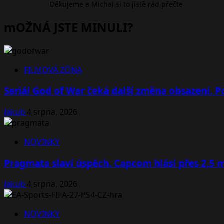
Děkujeme a Michal si to jistě rád přečte
mOŽNÁ JSTE MINULI?
FILMOVÁ ZÓNA
Seriál God of War čeká další změna obsazení. Po
Jakub
4 srpna, 2026
NOVINKY
Pragmata slaví úspěch. Capcom hlásí přes 2,5 
Jakub
4 srpna, 2026
NOVINKY