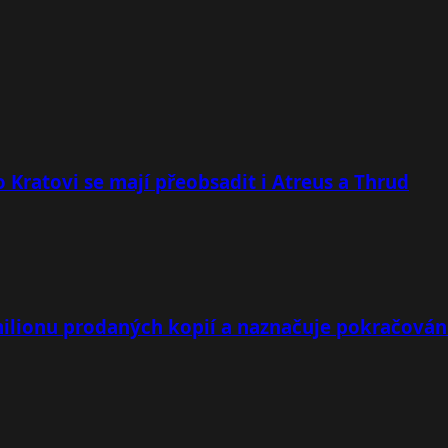
 Kratovi se mají přeobsadit i Atreus a Thrud
milionu prodaných kopií a naznačuje pokračován