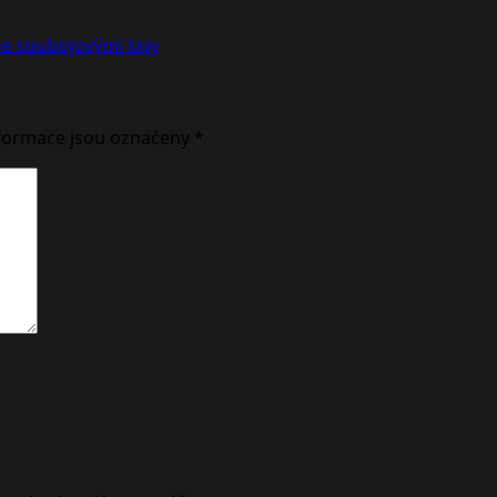
 se soubojovými tipy
formace jsou označeny
*