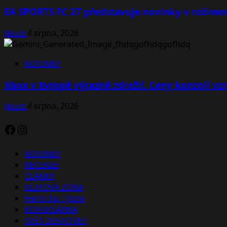
EA SPORTS FC 27 představuje novinky v režimec
Jakub
4 srpna, 2026
NOVINKY
Xbox v Evropě výrazně zdražil. Ceny konzolí vzr
Jakub
4 srpna, 2026
Facebook
Instagram
NOVINKY
RECENZE
ČLÁNKY
FILMOVÁ ZÓNA
Herní Tip Týdne
KOMIKSÁRNA
SVĚT DESKOVEK