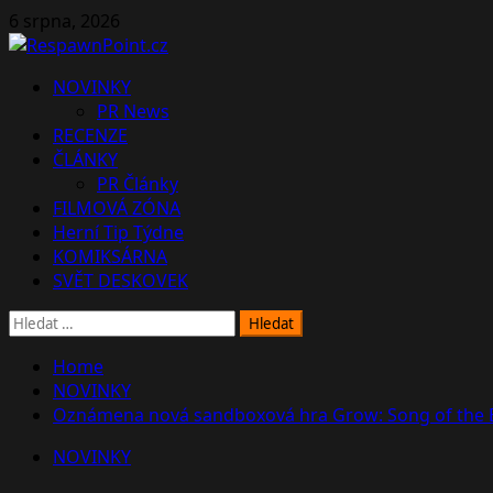
Skip
6 srpna, 2026
to
content
Primary
NOVINKY
Menu
PR News
RECENZE
ČLÁNKY
PR Články
FILMOVÁ ZÓNA
Herní Tip Týdne
KOMIKSÁRNA
SVĚT DESKOVEK
Vyhledávání
Home
NOVINKY
Oznámena nová sandboxová hra Grow: Song of the 
NOVINKY