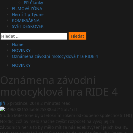
PR Články
FILMOVÁ ZÓNA
Herní Tip Týdne
KOMIKSÁRNA
SVĚT DESKOVEK
Vyhledávání
Home
NOVINKY
Oznámena závodní motocyklová hra RIDE 4
NOVINKY
Oznámena závodní
motocyklová hra RIDE 4
Jiří
5 prosince, 2019
2 minutes read
Studio Milestone bylo letošním rokem odkoupeno společnosti THQ
Nordic, což by mělo značně zvýšit rozpočet na vývoj jejich
závodních her a to by mělo mít za následek zvýšení jejich kvality.