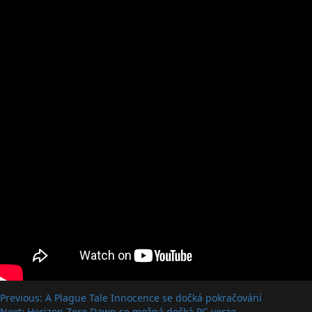
Post
Previous:
A Plague Tale Innocence se dočká pokračování
Next:
Horizon Zero Dawn se možná dočká PC verze