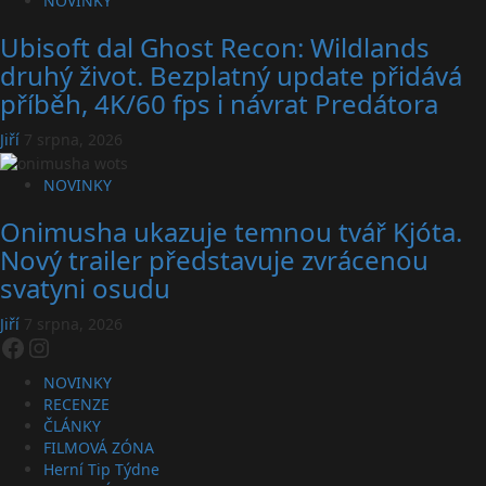
NOVINKY
Ubisoft dal Ghost Recon: Wildlands
druhý život. Bezplatný update přidává
příběh, 4K/60 fps i návrat Predátora
Jiří
7 srpna, 2026
NOVINKY
Onimusha ukazuje temnou tvář Kjóta.
Nový trailer představuje zvrácenou
svatyni osudu
Jiří
7 srpna, 2026
Facebook
Instagram
NOVINKY
RECENZE
ČLÁNKY
FILMOVÁ ZÓNA
Herní Tip Týdne