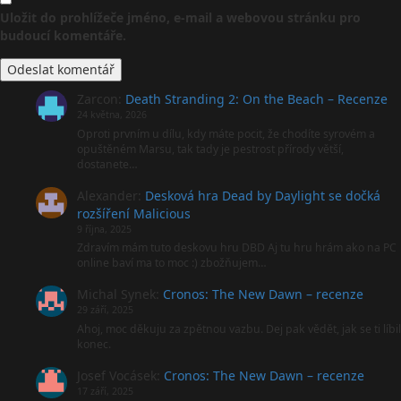
Uložit do prohlížeče jméno, e-mail a webovou stránku pro
budoucí komentáře.
Zarcon
:
Death Stranding 2: On the Beach – Recenze
24 května, 2026
Oproti prvním u dílu, kdy máte pocit, že chodíte syrovém a
opuštěném Marsu, tak tady je pestrost přírody větší,
dostanete…
Alexander
:
Desková hra Dead by Daylight se dočká
rozšíření Malicious
9 října, 2025
Zdravím mám tuto deskovu hru DBD Aj tu hru hrám ako na PC
online baví ma to moc :) zbožňujem…
Michal Synek
:
Cronos: The New Dawn – recenze
29 září, 2025
Ahoj, moc děkuju za zpětnou vazbu. Dej pak vědět, jak se ti líbil
konec.
Josef Vocásek
:
Cronos: The New Dawn – recenze
17 září, 2025