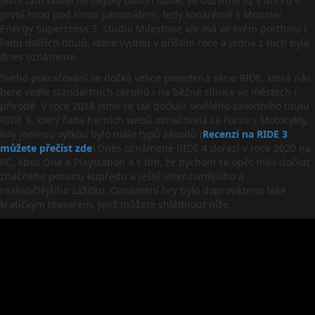
Jestli tam skutečně nějaký posun bude, se dozvíme již v únoru s
první hrou pod tímto patronátem, tedy konkrétně s Monster
Energy Supercross 3. Studio Milestone ale má ve svém portfoliu i
řadu dalších titulů, které vyjdou v příštím roce a jedna z nich byla
dnes oznámena.
Svého pokračování se dočká velice povedená série RIDE, která nás
bere vedle standartních okruhů i na běžné silnice ve městech i
přírodě. V roce 2018 jsme se tak dočkali skvělého závodního titulu
RIDE 3, který řada herních webů označovala za Forzu s Motocykly,
kdy jedinou výtkou bylo málo typů závodů (
Recenzi na RIDE 3
můžete přečíst zde
) Dnes oznámené RIDE 4 dorazí v roce 2020 na
PC, Xbox One a Playstation 4 s tím, že bychom se opět měli dočkat
značného posunu kupředu a ještě intenzivnějšího a
realističtějšího zážitku. Oznámení hry bylo doprovázeno také
kratičkým teaserem, jenž můžete shlédnout níže.