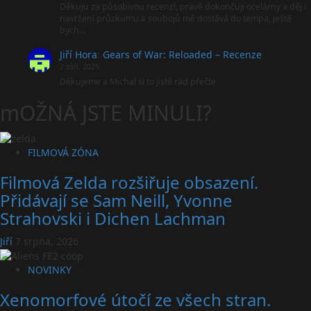
Děkuju za působivou recenzí, právě dokončuji ocelárny a děj i
navržení průzkumu a soubojů mě dostává do tempa, ještě
bych…
Jiří Hora
:
Gears of War: Reloaded – Recenze
2 září, 2025
Děkujeme a Michal si to jistě rád přečte
mOŽNÁ JSTE MINULI?
FILMOVÁ ZÓNA
Filmová Zelda rozšiřuje obsazení.
Přidávají se Sam Neill, Yvonne
Strahovski i Dichen Lachman
Jiří
7 srpna, 2026
NOVINKY
Xenomorfové útočí ze všech stran.