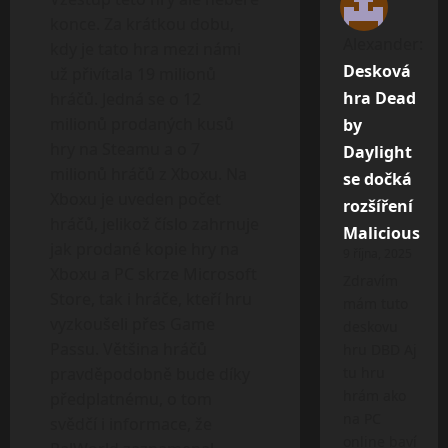
konce. Za krátkou dobu,
Alexander
:
kdy je tato hra mezi námi
Desková
už přivítala 19 milionů
hra Dead
hráčů. Jedná se o 12
milionů prodaných kusů
by
hry na Steamu a o 7
Daylight
milionů hráčů z Xboxu. Na
se dočká
Xboxu je uveden počet
rozšíření
hráčů, jelikož číslo zahrnuje
Malicious
jak prodané kopie hry na
9 října, 2025
Xboxu a PC skrze Microsoft
Zdravím
Store, tak i hráče, kteří hru
mám tuto
vyzkoušeli přes Game
deskovu
Passu. Většina hráčů
hru DBD Aj
pravděpodobně bude díky
tu hru
hrám ako
předplatnému, o tom
na PC
svědčí i informace, že
online baví