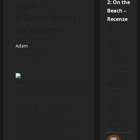
2: On the
úspěch
Beach –
v Game Passu i
Recenze
24 května,
na Steamu
2026
Oproti
Adam
prvním u
2 února, 2024
dílu, kdy
máte pocit,
1 minute read
že chodíte
syrovém a
opuštěném
Marsu, tak
tady je
pestrost
O tom, že se „pokémoni se
přírody
zbraněmi“ jak se titulu
větší,
PalWorld také přezdívá stal
dostanete…
hitem už není pochyb.
Vzestup této hry ale nebere