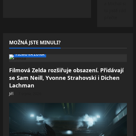
a Michal si
to jistě rád
přečte
MOŽNÁ JSTE MINULI?
FILMOVÁ ZÓNA
Filmová Zelda rozšiřuje obsazení. Přidávají
se Sam Neill, Yvonne Strahovski i Dichen
Lachman
Jiří
7 srpna, 2026