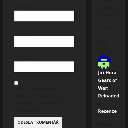
navržení
Jméno
*
průzkumu
a soubojů
mě
dostává do
E-mail
*
tempa,
ještě
bych…
Webová stránka
Jiří Hora
:
Gears of
War:
Uložit do prohlížeče
jméno, e-mail a webovou
Reloaded
stránku pro budoucí
–
komentáře.
Recenze
2 září, 2025
Děkujeme