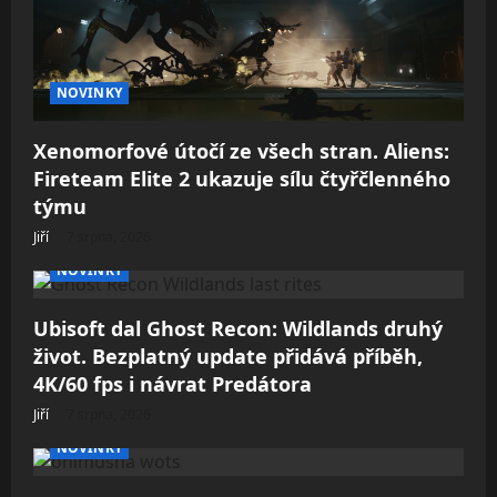
NOVINKY
Xenomorfové útočí ze všech stran. Aliens:
Fireteam Elite 2 ukazuje sílu čtyřčlenného
týmu
Jiří
7 srpna, 2026
NOVINKY
Ubisoft dal Ghost Recon: Wildlands druhý
život. Bezplatný update přidává příběh,
4K/60 fps i návrat Predátora
Jiří
7 srpna, 2026
NOVINKY