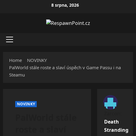
Skip
8 srpna, 2026
to
content
Primary
Menu
Home
NOVINKY
PalWorld stále roste a slaví úspěch v Game Passu i na
Steamu
NOVINKY
Zarcon
:
PalWorld stále
Death
roste a slaví
Stranding